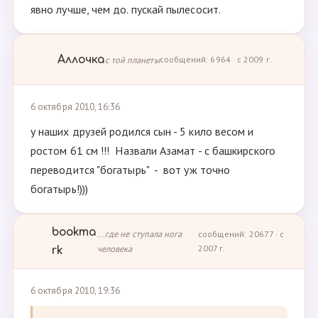
явно лучше, чем до. пускай пылесосит.
Аллочка
с той планеты
сообщений: 6964 · с 2009 г.
6 октября 2010, 16:36
у наших друзей родился сын - 5 кило весом и
ростом 61 см !!! Назвали Азамат - с башкирского
переводится "богатырь" - вот уж точно
богатырь!)))
bookma
...где не ступала нога
сообщений: 20677 · с
человека
2007 г.
rk
6 октября 2010, 19:36