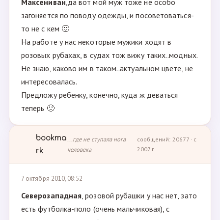
Максениван
,да вот мой муж тоже не особо
загоняется по поводу одежды, и посоветоваться-
то не с кем 🙂
На работе у нас некоторые мужики ходят в
розовых рубахах, в судах тож вижу таких..модных.
Не знаю, каково им в таком..актуальном цвете, не
интересовалась.
Предложу ребенку, конечно, куда ж деваться
теперь 🙂
bookma
...где не ступала нога
сообщений: 20677 · с
человека
2007 г.
rk
7 октября 2010, 08:52
Северозападная
, розовой рубашки у нас нет, зато
есть футболка-поло (очень мальчиковая), с