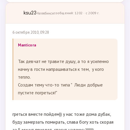
ksu23
Челябинск
сообщений: 1202 · с 2009 г.
6 октября 2010, 09:28
Manticora
Так девчат не травите душу, а то я усиленно
начну в гости напрашиваться к тем, у кого
тепло.
Создам тему что-то типа " Люди добрые
пустите погреться!"
греться вместе пойдем)) у нас тоже дома дубак,
буду замерзать помирать, слава богу хоть скорая
за 5 минут приедет-спасут надеюсь)))))))