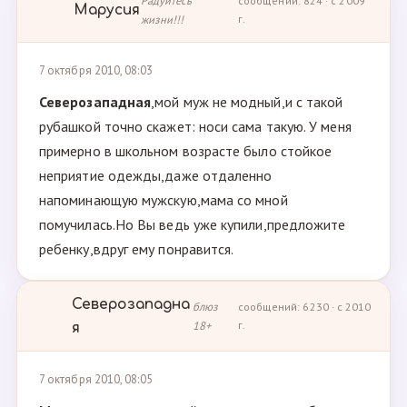
Радуйтесь
сообщений: 824 · с 2009
Марусия
жизни!!!
г.
7 октября 2010, 08:03
Северозападная
,мой муж не модный,и с такой
рубашкой точно скажет: носи сама такую. У меня
примерно в школьном возрасте было стойкое
неприятие одежды,даже отдаленно
напоминающую мужскую,мама со мной
помучилась.Но Вы ведь уже купили,предложите
ребенку,вдруг ему понравится.
Северозападна
блюз
сообщений: 6230 · с 2010
18+
г.
я
7 октября 2010, 08:05