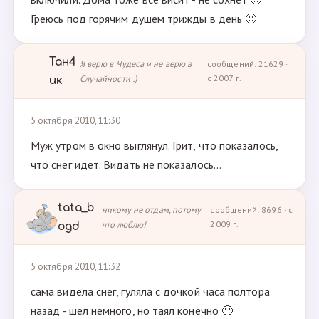
Греюсь под горячим душем трижды в день 🙂
Тан4
Я верю в Чудеса и не верю в
сообщений: 21629 ·
Случайности :)
с 2007 г.
ик
5 октября 2010, 11:30
Муж утром в окно выглянул. Грит, что показалось,
что снег идет. Видать не показалось...
tata_b
никому не отдам, потому
сообщений: 8696 · с
что люблю!
2009 г.
ogd
5 октября 2010, 11:32
сама видела снег, гуляла с дочкой часа полтора
назад - шел немного, но таял конечно 🙂