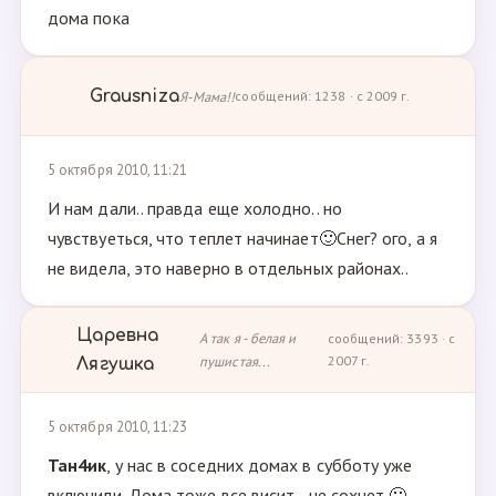
дома пока
Grausniza
Я-Мама!!
сообщений: 1238 · с 2009 г.
5 октября 2010, 11:21
И нам дали.. правда еще холодно.. но
чувствуеться, что теплет начинает🙂Снег? ого, а я
не видела, это наверно в отдельных районах..
Царевна
А так я - белая и
сообщений: 3393 · с
пушистая...
2007 г.
Лягушка
5 октября 2010, 11:23
Тан4ик
, у нас в соседних домах в субботу уже
включили. Дома тоже все висит - не сохнет 🙁