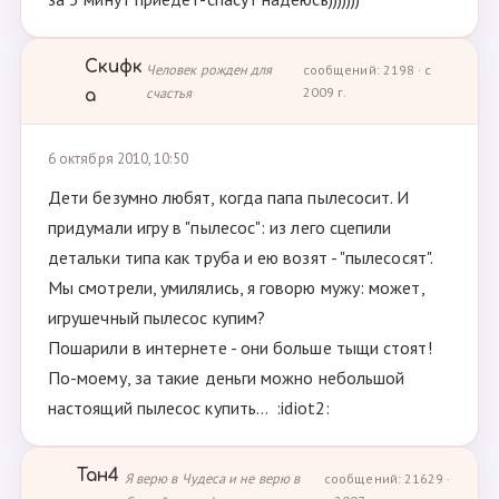
Скифк
Человек рожден для
сообщений: 2198 · с
счастья
2009 г.
а
6 октября 2010, 10:50
Дети безумно любят, когда папа пылесосит. И
придумали игру в "пылесос": из лего сцепили
детальки типа как труба и ею возят - "пылесосят".
Мы смотрели, умилялись, я говорю мужу: может,
игрушечный пылесос купим?
Пошарили в интернете - они больше тыщи стоят!
По-моему, за такие деньги можно небольшой
настоящий пылесос купить... :idiot2:
Тан4
Я верю в Чудеса и не верю в
сообщений: 21629 ·