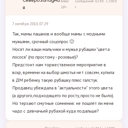
Северозападна
блюз
сообщений: 6230 · с 2010
18+
г.
я
7 октября 2010, 07:29
Так, мамы пацанов и вообще мамы с модными
мужьями, срочный соцопрос 🙂
Носят ли ваши мальчики и мужья рубашки "цвета
лосося" (по простому - розовые)?
Предстоит нам торжественное мероприятие в
вскр, времени на выбор шмотья нет совсем, купила
в ДМ ребенку такую рубашку плюс галстук.
Продавец убеждала в "актуальности" этого цвета
(а другого,подходящего по росту,просто не было).
Но терзают смутные сомнения: не пошлёт ли меня
чадо с девчачьей рубахой куда подальше?