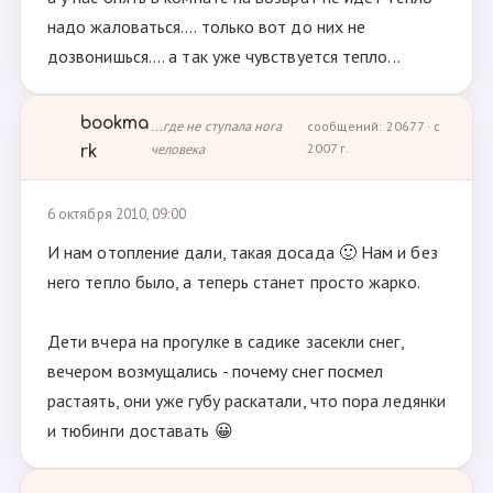
надо жаловаться.... только вот до них не
дозвонишься.... а так уже чувствуется тепло...
bookma
...где не ступала нога
сообщений: 20677 · с
человека
2007 г.
rk
6 октября 2010, 09:00
И нам отопление дали, такая досада 🙂 Нам и без
него тепло было, а теперь станет просто жарко.
Дети вчера на прогулке в садике засекли снег,
вечером возмущались - почему снег посмел
растаять, они уже губу раскатали, что пора ледянки
и тюбинги доставать 😀