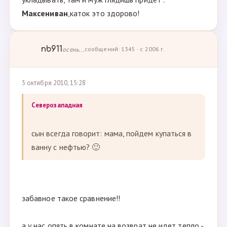
Максениван
,каток это здорово!
nb911
осень...
сообщений: 1345 · с 2006 г.
5 октября 2010, 15:28
Северозападная
сын всегда говорит: мама, пойдем купаться в
ванну с нефтью? 🙂
забавное такое сравнение!!
а у нас опять в комнате на возврат не идет тепло -