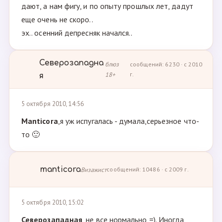
дают, а нам фигу, и по опыту прошлых лет, дадут
еще очень не скоро..
эх.. осенний депресняк начался..
Северозападна
блюз
сообщений: 6230 · с 2010
18+
г.
я
5 октября 2010, 14:56
Manticora
,я уж испугалась - думала,серьезное что-
то 🙂
manticora
Визажист
сообщений: 10486 · с 2009 г.
5 октября 2010, 15:02
Северозападная
, не все нормально =). Иногда