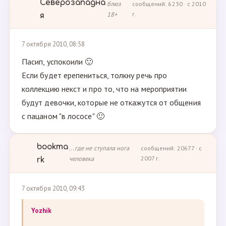
Северозападна
блюз
сообщений: 6230 · с 2010
18+
г.
я
7 октября 2010, 08:58
Пасип, успокоили 🙂
Если будет ерепениться, толкну речь про
коллекцию некст и про то, что на мероприятии
будут девочки, которые не откажутся от общения
с пацаном "в лососе" 🙂
bookma
...где не ступала нога
сообщений: 20677 · с
человека
2007 г.
rk
7 октября 2010, 09:43
Yozhik