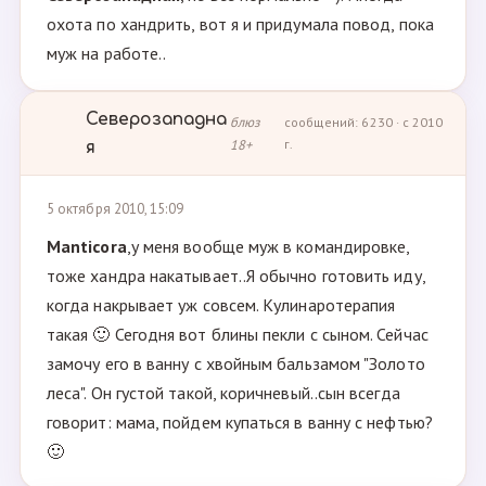
охота по хандрить, вот я и придумала повод, пока
муж на работе..
Северозападна
блюз
сообщений: 6230 · с 2010
18+
г.
я
5 октября 2010, 15:09
Manticora
,у меня вообще муж в командировке,
тоже хандра накатывает..Я обычно готовить иду,
когда накрывает уж совсем. Кулинаротерапия
такая 🙂 Сегодня вот блины пекли с сыном. Сейчас
замочу его в ванну с хвойным бальзамом "Золото
леса". Он густой такой, коричневый..сын всегда
говорит: мама, пойдем купаться в ванну с нефтью?
🙂