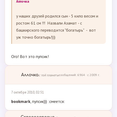
Аллочка
у наших друзей родился сын - 5 кило весом и
ростом 61 см !!! Назвали Азамат - с
башкирского переводится "богатырь" - вот
уж точно богатырь!)))
Ого! Вот это пупсик!
Аллочка
с той планеты
сообщений: 6964 · с 2009 г.
7 октября 2010, 02:51
bookmark
, пупсик))) :смеется: