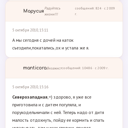
Радуйтесь
сообщений: 824 · с 2009
Марусия
жизни!!!
г.
5 октября 2010, 15:11
А мы сегодня с дочей на каток
съездили,покатались,ох и устала же я.
manticora
Визажист
сообщений: 10486 · с 2009 г.
5 октября 2010, 15:16
Северозападная
,=) здорово, я уже все
приготовила и с дитем погуляла, и
порукодельничали с ней. Теперь надо от дитя
малость отдохнуть, пойду ее кормить и спать
укладывать, там и муж глядишь придет .