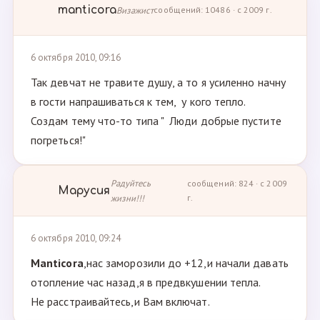
manticora
Визажист
сообщений: 10486 · с 2009 г.
6 октября 2010, 09:16
Так девчат не травите душу, а то я усиленно начну
в гости напрашиваться к тем, у кого тепло.
Создам тему что-то типа " Люди добрые пустите
погреться!"
Радуйтесь
сообщений: 824 · с 2009
Марусия
жизни!!!
г.
6 октября 2010, 09:24
Manticora
,нас заморозили до +12,и начали давать
отопление час назад,я в предвкушении тепла.
Не расстраивайтесь,и Вам включат.