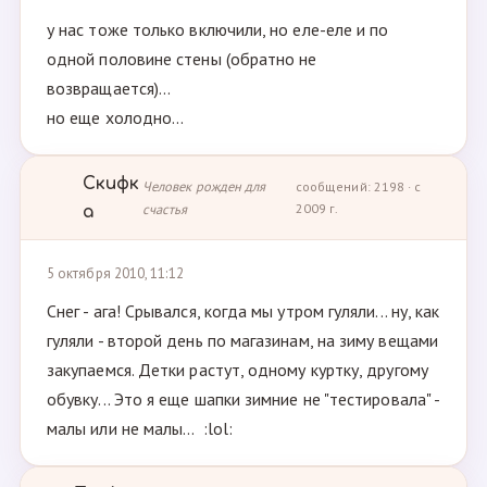
у нас тоже только включили, но еле-еле и по
одной половине стены (обратно не
возвращается)...
но еще холодно...
Скифк
Человек рожден для
сообщений: 2198 · с
счастья
2009 г.
а
5 октября 2010, 11:12
Снег - ага! Срывался, когда мы утром гуляли... ну, как
гуляли - второй день по магазинам, на зиму вещами
закупаемся. Детки растут, одному куртку, другому
обувку... Это я еще шапки зимние не "тестировала" -
малы или не малы... :lol: