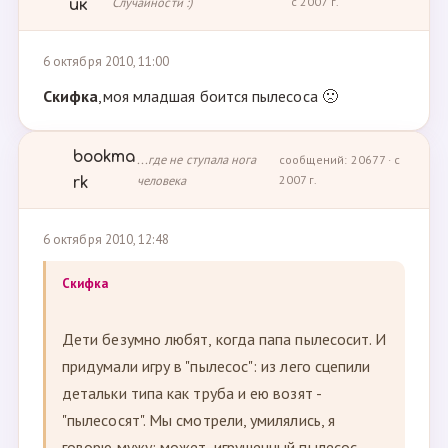
Случайности :)
с 2007 г.
ик
6 октября 2010, 11:00
Скифка
,моя младшая боится пылесоса 🙁
bookma
...где не ступала нога
сообщений: 20677 · с
человека
2007 г.
rk
6 октября 2010, 12:48
Скифка
Дети безумно любят, когда папа пылесосит. И
придумали игру в "пылесос": из лего сцепили
детальки типа как труба и ею возят -
"пылесосят". Мы смотрели, умилялись, я
говорю мужу: может, игрушечный пылесос