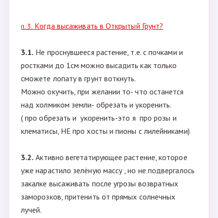
или №2
- да в общем-то любое сильно проснувшееся
растение можно посадить в горшок и поставить в
прохладное светлое место. Прохладное-чтобы
корни росли, светлое-чтобы ростки не
вытягивались
Когда высаживать в Открытый Грунт?
п. 3.
3.1.
Не проснувшееся растение, т.е. с почками и
ростками до 1см можно высадить как только
сможете лопату в грунт воткнуть.
Можно окучить, при желании то- что останется