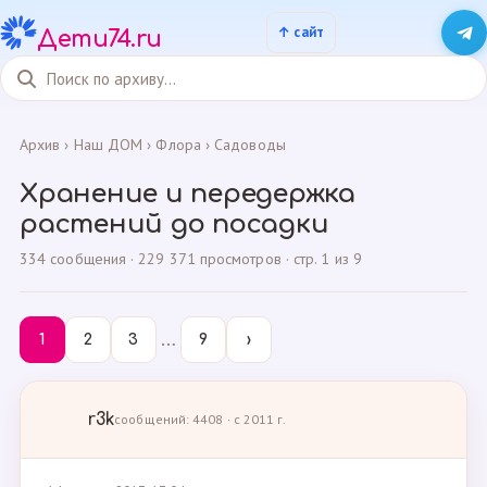
Дети74.ru
Архив
›
Наш ДОМ
›
Флора
›
Садоводы
Хранение и передержка
растений до посадки
334 сообщения · 229 371 просмотров · стр. 1 из 9
…
1
2
3
9
›
r3k
сообщений: 4408 · с 2011 г.