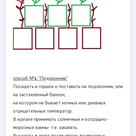
В этом году компактнее уложу всё :-) И ещё можно
их не в один ряд ставить- а в два яруса :
( побеги длинные- или пригнуть, или обрезать ,
обрезанное попробовать укоренить)