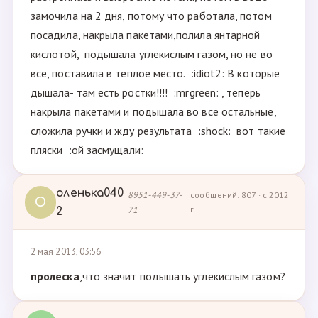
замочила на 2 дня, потому что работала, потом
посадила, накрыла пакетами,полила янтарной
кислотой, подышала углекислым газом, но не во
все, поставила в теплое место. :idiot2: В которые
дышала- там есть ростки!!!! :mrgreen: , теперь
накрыла пакетами и подышала во все остальные,
сложила ручки и жду результата :shock: вот такие
пляски :ой засмущали:
оленька040
8951-449-37-
сообщений: 807 · с 2012
О
71
г.
2
2 мая 2013, 03:56
пролеска
,что значит подышать углекислым газом?