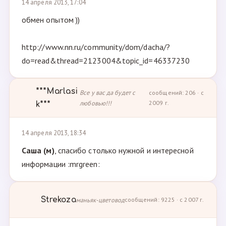
14 апреля 2013, 17:04
обмен опытом ))
http://www.nn.ru/community/dom/dacha/?
do=read&thread=2123004&topic_id=46337230
***Marlasi
Все у вас да будет с
сообщений: 206 · с
любовью!!!
2009 г.
k***
14 апреля 2013, 18:34
Саша (м)
, спасибо столько нужной и интересной
информации :mrgreen:
Strekoza
маньяк-цветовод
сообщений: 9225 · с 2007 г.