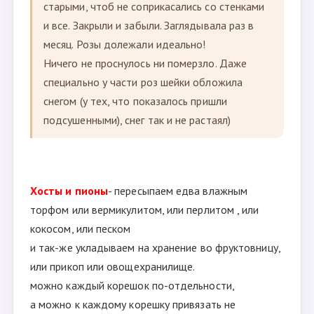
Strekoza
Я в прошлом году часть заказов хранила в
садовом ОТКЛЮЧЕННОМ холодильнике.
Вычитала на форуме в Москве. Холодильник
сам по себе как термос, да и до начала
сезона он не используется. Так что - увозите в
сад, укладываете в холодильник, можно
обернуть укрывным, или как я, ковриками
старыми, чтоб не соприкасались со стенками
и все. Закрыли и забыли. Заглядывала раз в
месяц. Розы долежали идеально!
Ничего не проснулось ни померзло. Даже
специально у части роз шейки обложила
снегом (у тех, что показалось пришли
подсушенными), снег так и не растаял)