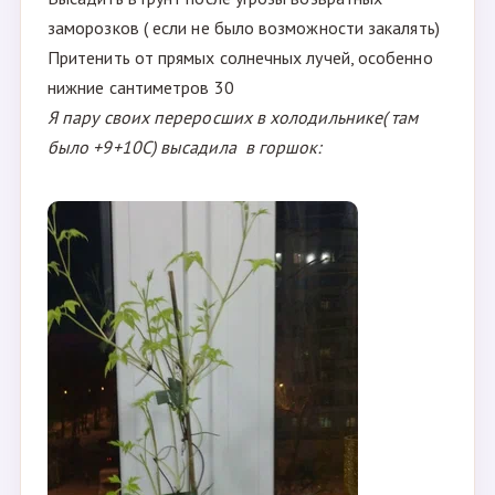
способ №
"Подоконник"
3.
Посадить в горшок и поставить на подоконник, или
на застеклённый балкон,
на котором не бывает ночных или дневных
отрицательных температур.
В идеале принимать солнечные и воздушно-
морозные ванны- т.е. закалять.
Высадить в грунт после угрозы возвратных
заморозков ( если не было возможности закалять)
Притенить от прямых солнечных лучей, особенно
нижние сантиметров 30
Я пару своих переросших в холодильнике( там
было +9+10С) высадила в горшок: