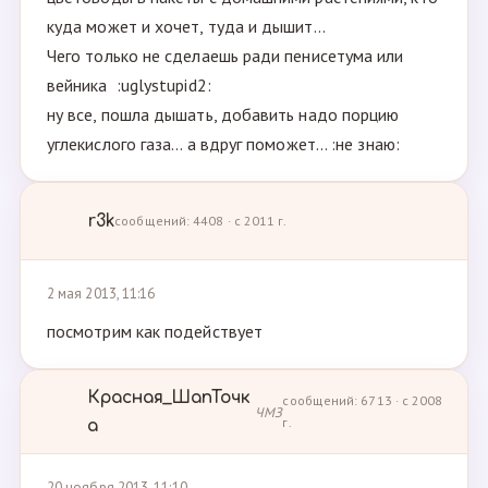
куда может и хочет, туда и дышит...
Чего только не сделаешь ради пенисетума или
вейника :uglystupid2:
ну все, пошла дышать, добавить надо порцию
углекислого газа... а вдруг поможет... :не знаю:
r3k
сообщений: 4408 · с 2011 г.
2 мая 2013, 11:16
посмотрим как подействует
Красная_ШапТочк
сообщений: 6713 · с 2008
ЧМЗ
г.
а
20 ноября 2013, 11:10