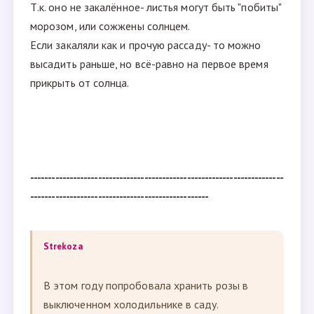
над холмиком земли- обрезать и укоренить.
( про обрезать и укоренить-это я про розы и
клематисы, НЕ про хосты и пионы с лилейниками)
3.2.
Активно вегетатирующее растение, которое
уже нарастило зелёную массу , но не подвергалось
закалке высаживать после угрозы возвратных
заморозков, притенить от прямых солнечных
лучей.
Т.к. оно не закалённое- листья могут быть "побиты"
морозом, или сожжены солнцем.
Если закаляли как и прочую рассаду- то можно
высадить раньше, но всё-равно на первое время
прикрыть от солнца.