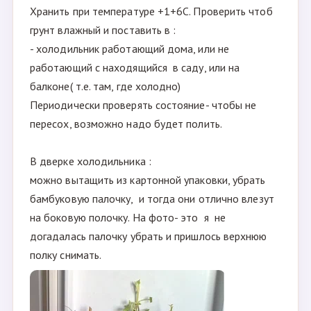
Мы так раньше овощи на балконе хранили, про
грелку только-то придумала :-), но было такое что
20-ти литровую бутыль горячей воды на балкон
каждую ночь тягала, пока не купила доброе тепло.
Правда не знаю как это будет работать в сильные
морозы на не застекленном балконе.
способ№
"Холодильник "
2.
Хранить при температуре +1+6С. Проверить чтоб
грунт влажный и поставить в :
- холодильник работающий дома, или не
работающий с находящийся в саду, или на
балконе( т.е. там, где холодно)
Периодически проверять состояние- чтобы не
пересох, возможно надо будет полить.