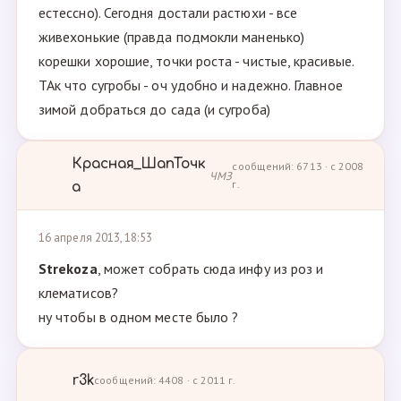
естессно). Сегодня достали растюхи - все
живехонькие (правда подмокли маненько)
корешки хорошие, точки роста - чистые, красивые.
ТАк что сугробы - оч удобно и надежно. Главное
зимой добраться до сада (и сугроба)
Красная_ШапТочк
сообщений: 6713 · с 2008
ЧМЗ
г.
а
16 апреля 2013, 18:53
Strekoza
, может собрать сюда инфу из роз и
клематисов?
ну чтобы в одном месте было ?
r3k
сообщений: 4408 · с 2011 г.