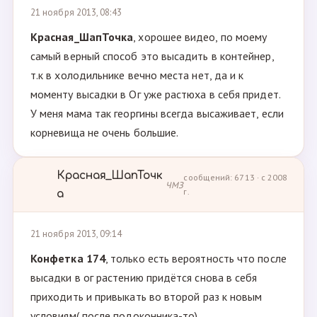
21 ноября 2013, 08:43
Красная_ШапТочка
, хорошее видео, по моему
самый верный способ это высадить в контейнер,
т.к в холодильнике вечно места нет, да и к
моменту высадки в Ог уже растюха в себя придет.
У меня мама так георгины всегда высаживает, если
корневища не очень большие.
Красная_ШапТочк
сообщений: 6713 · с 2008
ЧМЗ
г.
а
21 ноября 2013, 09:14
Конфетка 174
, только есть вероятность что после
высадки в ог растению придётся снова в себя
приходить и привыкать во второй раз к новым
условиям( после подоконника-то)