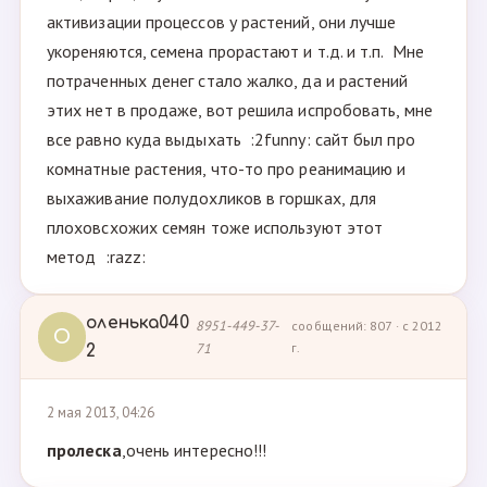
активизации процессов у растений, они лучше
укореняются, семена прорастают и т.д. и т.п. Мне
потраченных денег стало жалко, да и растений
этих нет в продаже, вот решила испробовать, мне
все равно куда выдыхать :2funny: сайт был про
комнатные растения, что-то про реанимацию и
выхаживание полудохликов в горшках, для
плоховсхожих семян тоже используют этот
метод :razz:
оленька040
8951-449-37-
сообщений: 807 · с 2012
О
71
г.
2
2 мая 2013, 04:26
пролеска
,очень интересно!!!