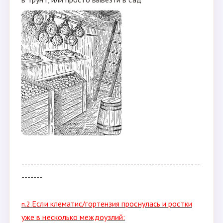
4а
- пересыпаете корешки торфом/кокосом/
вермикулитом, в общем что есть- и отправляете в
подпол до того времени, как можно будет
высаживать( земля оттаяла и в нее втыкивается
лопата)
4б
- садите в горшок, маркируете(подписываете
горшок, или втыкаете бирку)- и ставите в подпол/
яму до того времени, как можно будет высаживать
в грунт, или просто вывезти в сад