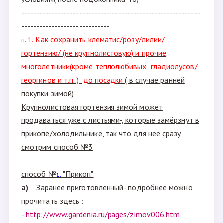
-----------------------------------------------------------
-----------------------------
Как сохранить клематис/розу/лилии/
п. 1.
гортензию/ (не крупнолистовую) и прочие
многолетники(кроме теплолюбивых гладиолусов/
георгинов и т.п..) до посадки
( в случае ранней
покупки зимой)
Крупнолистовая гортензия зимой может
продаваться уже с листьями-, которые замёрзнут в
прикопе/холодильнике, так что для неё сразу
смотрим способ №3
способ №
"Прикоп"
1.
а)
Заранее приготовленный- подробнее можно
прочитать здесь :
-
http://www.gardenia.ru/pages/zimov006.htm