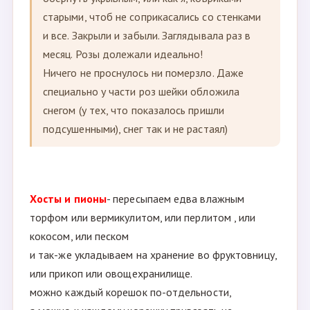
Strekoza
Я в прошлом году часть заказов хранила в
садовом ОТКЛЮЧЕННОМ холодильнике.
Вычитала на форуме в Москве. Холодильник
сам по себе как термос, да и до начала
сезона он не используется. Так что - увозите в
сад, укладываете в холодильник, можно
обернуть укрывным, или как я, ковриками
старыми, чтоб не соприкасались со стенками
и все. Закрыли и забыли. Заглядывала раз в
месяц. Розы долежали идеально!
Ничего не проснулось ни померзло. Даже
специально у части роз шейки обложила
снегом (у тех, что показалось пришли
подсушенными), снег так и не растаял)