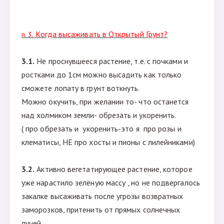
или №2
- да в общем-то любое сильно проснувшееся
растение можно посадить в горшок и поставить в
прохладное светлое место. Прохладное-чтобы
корни росли, светлое-чтобы ростки не
вытягивались
Когда высаживать в Открытый Грунт?
п. 3.
3.1.
Не проснувшееся растение, т.е. с почками и
ростками до 1см можно высадить как только
сможете лопату в грунт воткнуть.
Можно окучить, при желании то- что останется