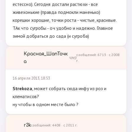
естессно). Сегодня достали растюхи - все
живехонькие (правда подмокли маненько)
корешки хорошие, точки роста - чистые, красивые.
ТАк что сугробы - оч удобно и надежно. Главное
зимой добраться до сада (и сугроба)
Красная_ШапТочк
сообщений: 6713 · с 2008
ЧМЗ
г.
а
16 апреля 2013, 18:53
Strekoza
, может собрать сюда инфу из роз и
клематисов?
ну чтобы в одном месте было ?
r3k
сообщений: 4408 · с 2011 г.