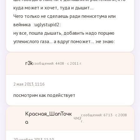
куда может и хочет, туда и дышит...
Чего только не сделаешь ради пенисетума или
вейника :uglystupid2:
ну все, пошла дышать, добавить надо порцию
углекислого газа... а вдруг поможет... :не знаю:
r3k
сообщений: 4408 · с 2011 г.
2 мая 2013, 11:16
посмотрим как подействует
Красная_ШапТочк
сообщений: 6713 · с 2008
ЧМЗ
г.
а
20 ноября 2013, 11:10