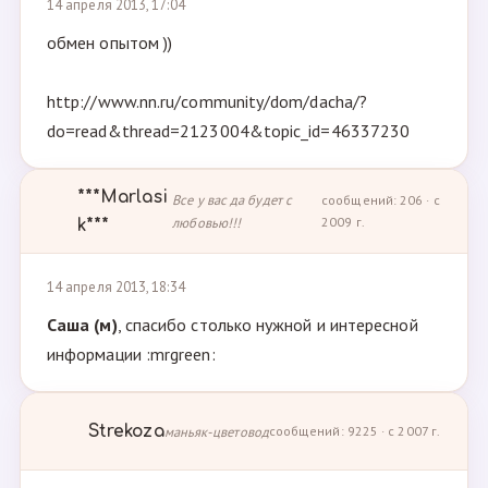
14 апреля 2013, 17:04
обмен опытом ))
http://www.nn.ru/community/dom/dacha/?
do=read&thread=2123004&topic_id=46337230
***Marlasi
Все у вас да будет с
сообщений: 206 · с
любовью!!!
2009 г.
k***
14 апреля 2013, 18:34
Саша (м)
, спасибо столько нужной и интересной
информации :mrgreen:
Strekoza
маньяк-цветовод
сообщений: 9225 · с 2007 г.