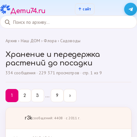
Дети74.ru
Архив
›
Наш ДОМ
›
Флора
›
Садоводы
Хранение и передержка
растений до посадки
334 сообщения · 229 371 просмотров · стр. 1 из 9
…
1
2
3
9
›
r3k
сообщений: 4408 · с 2011 г.