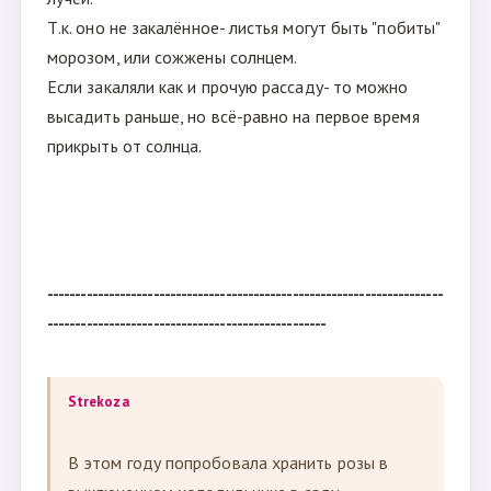
над холмиком земли- обрезать и укоренить.
( про обрезать и укоренить-это я про розы и
клематисы, НЕ про хосты и пионы с лилейниками)
3.2.
Активно вегетатирующее растение, которое
уже нарастило зелёную массу , но не подвергалось
закалке высаживать после угрозы возвратных
заморозков, притенить от прямых солнечных
лучей.
Т.к. оно не закалённое- листья могут быть "побиты"
морозом, или сожжены солнцем.
Если закаляли как и прочую рассаду- то можно
высадить раньше, но всё-равно на первое время
прикрыть от солнца.