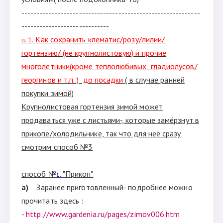
-----------------------------------------------------------
-----------------------------
Как сохранить клематис/розу/лилии/
п. 1.
гортензию/ (не крупнолистовую) и прочие
многолетники(кроме теплолюбивых гладиолусов/
георгинов и т.п..) до посадки
( в случае ранней
покупки зимой)
Крупнолистовая гортензия зимой может
продаваться уже с листьями-, которые замёрзнут в
прикопе/холодильнике, так что для неё сразу
смотрим способ №3
способ №
"Прикоп"
1.
а)
Заранее приготовленный- подробнее можно
прочитать здесь :
-
http://www.gardenia.ru/pages/zimov006.htm