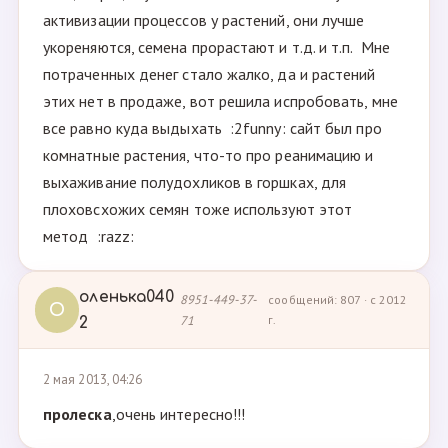
активизации процессов у растений, они лучше
укореняются, семена прорастают и т.д. и т.п. Мне
потраченных денег стало жалко, да и растений
этих нет в продаже, вот решила испробовать, мне
все равно куда выдыхать :2funny: сайт был про
комнатные растения, что-то про реанимацию и
выхаживание полудохликов в горшках, для
плоховсхожих семян тоже используют этот
метод :razz:
оленька040
8951-449-37-
сообщений: 807 · с 2012
О
71
г.
2
2 мая 2013, 04:26
пролеска
,очень интересно!!!