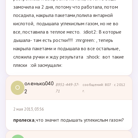
замочила на 2 дня, потому что работала, потом
посадила, накрыла пакетами,полила янтарной
кислотой, подышала углекислым газом, но не во
все, поставила в теплое место. :idiot2: В которые
дышала- там есть ростки!!!! :mrgreen: , теперь
накрыла пакетами и подышала во все остальные,
сложила ручки и жду результата :shock: вот такие
пляски :ой засмущали:
оленька040
8951-449-37-
сообщений: 807 · с 2012
О
71
г.
2
2 мая 2013, 03:56
пролеска
,что значит подышать углекислым газом?