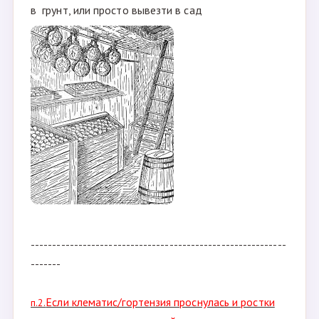
4а
- пересыпаете корешки торфом/кокосом/
вермикулитом, в общем что есть- и отправляете в
подпол до того времени, как можно будет
высаживать( земля оттаяла и в нее втыкивается
лопата)
4б
- садите в горшок, маркируете(подписываете
горшок, или втыкаете бирку)- и ставите в подпол/
яму до того времени, как можно будет высаживать
в грунт, или просто вывезти в сад