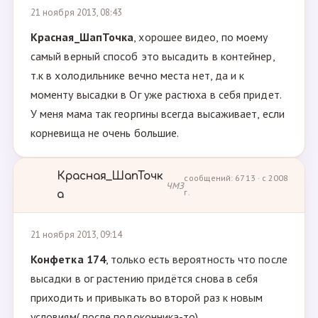
21 ноября 2013, 08:43
Красная_ШапТочка
, хорошее видео, по моему
самый верный способ это высадить в контейнер,
т.к в холодильнике вечно места нет, да и к
моменту высадки в Ог уже растюха в себя придет.
У меня мама так георгины всегда высаживает, если
корневища не очень большие.
Красная_ШапТочк
сообщений: 6713 · с 2008
ЧМЗ
г.
а
21 ноября 2013, 09:14
Конфетка 174
, только есть вероятность что после
высадки в ог растению придётся снова в себя
приходить и привыкать во второй раз к новым
условиям( после подоконника-то)