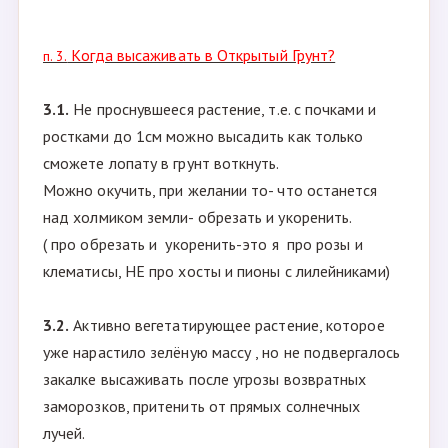
Когда высаживать в Открытый Грунт?
п. 3.
3.1.
Не проснувшееся растение, т.е. с почками и
ростками до 1см можно высадить как только
сможете лопату в грунт воткнуть.
Можно окучить, при желании то- что останется
над холмиком земли- обрезать и укоренить.
( про обрезать и укоренить-это я про розы и
клематисы, НЕ про хосты и пионы с лилейниками)
3.2.
Активно вегетатирующее растение, которое
уже нарастило зелёную массу , но не подвергалось
закалке высаживать после угрозы возвратных
заморозков, притенить от прямых солнечных
лучей.