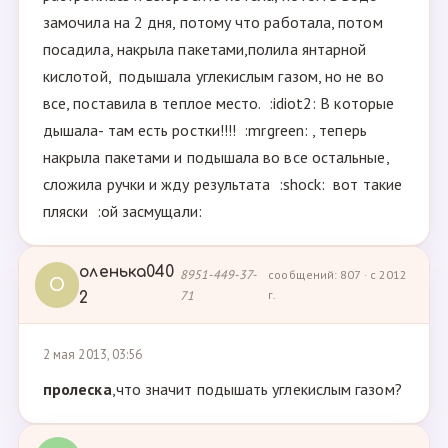
замочила на 2 дня, потому что работала, потом
посадила, накрыла пакетами,полила янтарной
кислотой, подышала углекислым газом, но не во
все, поставила в теплое место. :idiot2: В которые
дышала- там есть ростки!!!! :mrgreen: , теперь
накрыла пакетами и подышала во все остальные,
сложила ручки и жду результата :shock: вот такие
пляски :ой засмущали:
оленька040
8951-449-37-
сообщений: 807 · с 2012
О
71
г.
2
2 мая 2013, 03:56
пролеска
,что значит подышать углекислым газом?