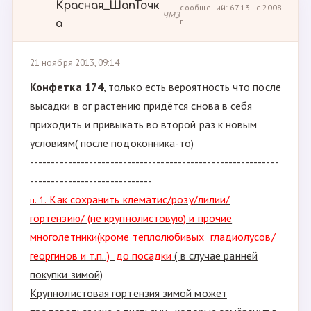
Красная_ШапТочк
сообщений: 6713 · с 2008
ЧМЗ
г.
а
21 ноября 2013, 09:14
Конфетка 174
, только есть вероятность что после
высадки в ог растению придётся снова в себя
приходить и привыкать во второй раз к новым
условиям( после подоконника-то)
-----------------------------------------------------------
-----------------------------
Как сохранить клематис/розу/лилии/
п. 1.
гортензию/ (не крупнолистовую) и прочие
многолетники(кроме теплолюбивых гладиолусов/
георгинов и т.п..) до посадки
( в случае ранней
покупки зимой)
Крупнолистовая гортензия зимой может