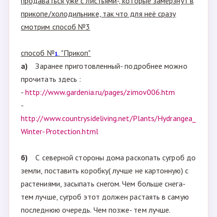
продаваться уже с листьями-, которые замёрзнут в
прикопе/холодильнике, так что для неё сразу
смотрим способ №3
способ №
"Прикоп"
1.
а)
Заранее приготовленный- подробнее можно
прочитать здесь :
-
http://www.gardenia.ru/pages/zimov006.htm
-
http://www.countrysideliving.net/Plants/Hydrangea_
Winter-Protection.html
б)
С северной стороны дома раскопать сугроб до
земли, поставить коробку( лучше не картонную) с
растениями, засыпать снегом. Чем больше снега-
тем лучше, сугроб этот должен растаять в самую
последнюю очередь. Чем позже- тем лучше.