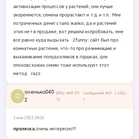
активизации процессов у растений, они лучше
укореняются, семена прорастают и т.д. и т.п. Мне
потраченных денег стало жалко, да и растений
этих нет в продаже, вот решила испробовать, мне
все равно куда выдыхать :2funny: сайт был про
комнатные растения, что-то про реанимацию и
выхаживание полудохликов в горшках, для
плоховсхожих семян тоже используют этот
метод :razz:
оленька040
8951-449-37-
сообщений: 807 · с 2012
О
71
г.
2
2 мая 2013, 04:26
пролеска
,очень интересно!!!