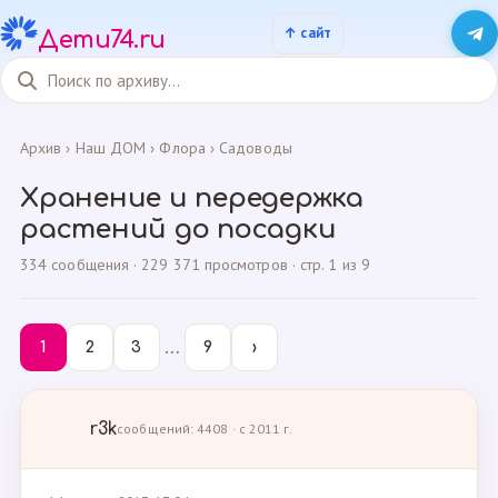
Дети74.ru
Архив
›
Наш ДОМ
›
Флора
›
Садоводы
Хранение и передержка
растений до посадки
334 сообщения · 229 371 просмотров · стр. 1 из 9
…
1
2
3
9
›
r3k
сообщений: 4408 · с 2011 г.