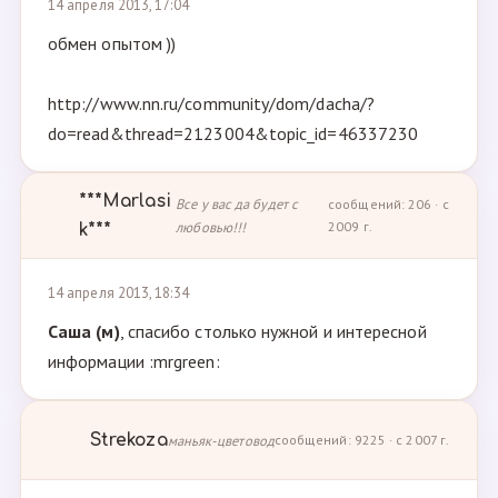
14 апреля 2013, 17:04
обмен опытом ))
http://www.nn.ru/community/dom/dacha/?
do=read&thread=2123004&topic_id=46337230
***Marlasi
Все у вас да будет с
сообщений: 206 · с
любовью!!!
2009 г.
k***
14 апреля 2013, 18:34
Саша (м)
, спасибо столько нужной и интересной
информации :mrgreen:
Strekoza
маньяк-цветовод
сообщений: 9225 · с 2007 г.