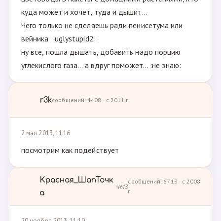
куда может и хочет, туда и дышит...
Чего только не сделаешь ради пенисетума или
вейника :uglystupid2:
ну все, пошла дышать, добавить надо порцию
углекислого газа... а вдруг поможет... :не знаю:
r3k
сообщений: 4408 · с 2011 г.
2 мая 2013, 11:16
посмотрим как подействует
Красная_ШапТочк
сообщений: 6713 · с 2008
ЧМЗ
г.
а
20 ноября 2013, 11:10