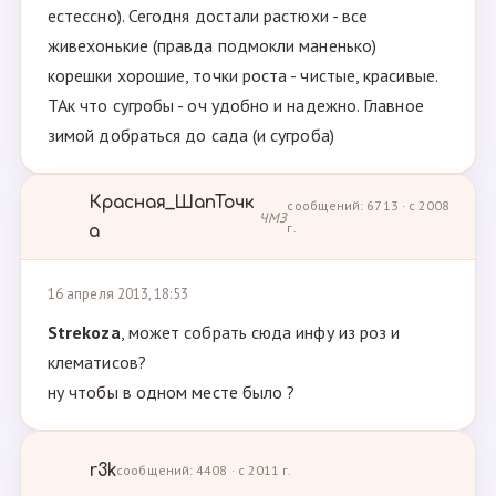
естессно). Сегодня достали растюхи - все
живехонькие (правда подмокли маненько)
корешки хорошие, точки роста - чистые, красивые.
ТАк что сугробы - оч удобно и надежно. Главное
зимой добраться до сада (и сугроба)
Красная_ШапТочк
сообщений: 6713 · с 2008
ЧМЗ
г.
а
16 апреля 2013, 18:53
Strekoza
, может собрать сюда инфу из роз и
клематисов?
ну чтобы в одном месте было ?
r3k
сообщений: 4408 · с 2011 г.