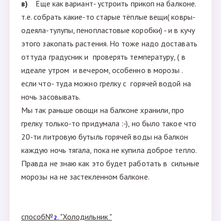
в)
Еще как вариант- устроить прикоп на балконе.
т.е. собрать какие-то старые тёплые вещи( ковры-
одеяла-тулупы, пенопластовые коробки) - и в кучу
этого закопать растения. Но тоже надо доставать
оттуда градусник и проверять температуру, ( в
идеале утром и вечером, особенно в морозы .
если что- туда можно грелку с горячей водой на
ночь засовывать.
Мы так раньше овощи на балконе хранили, про
грелку только-то придумала :-), но было такое что
20-ти литровую бутыль горячей воды на балкон
каждую ночь тягала, пока не купила доброе тепло.
Правда не знаю как это будет работать в сильные
морозы на не застекленном балконе.
способ№
"Холодильник "
2.