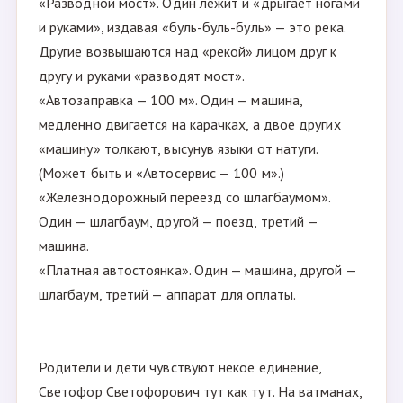
«Разводной мост». Один лежит и «дрыгает ногами
и руками», издавая «буль-буль-буль» — это река.
Другие возвышаются над «рекой» лицом друг к
другу и руками «разводят мост».
«Автозаправка — 100 м». Один — машина,
медленно двигается на карачках, а двое других
«машину» толкают, высунув языки от натуги.
(Может быть и «Автосервис — 100 м».)
«Железнодорожный переезд со шлагбаумом».
Один — шлагбаум, другой — поезд, третий —
машина.
«Платная автостоянка». Один — машина, другой —
шлагбаум, третий — аппарат для оплаты.
Родители и дети чувствуют некое единение,
Светофор Светофорович тут как тут. На ватманах,