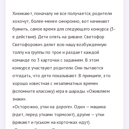
Хихикают, поначалу не все получается, родители
хохочут, более-менее синхронно, вот начинают
буянить, самое время для следующего конкурса (3-
е действие). Дети опять на диване. Светофор
Светофорович делит всю нашу возбужденную
толпу на группы по трое и раздает каждой
команде по 3 карточки с заданием. В этом
конкурсе участвуют родители. Они пытаются
отгадать, что дети показывают. В принципе, это
хорошо известная с незапяматных времен
(вспомните классику) игра в шарады. «Оживляем
знаки».
«Осторожно, утки на дороге». Один — машина
(едет, перед утками тормозит), другие — утки
(крякают и гуськом на корточках идут).