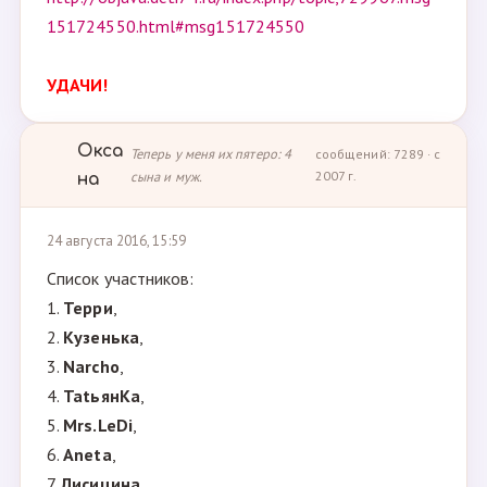
151724550.html#msg151724550
УДАЧИ!
Окса
Теперь у меня их пятеро: 4
сообщений: 7289 · с
сына и муж.
2007 г.
на
24 августа 2016, 15:59
Список участников:
1.
Терри
,
2.
Кузенька
,
3.
Narcho
,
4.
TatьянKa
,
5.
Mrs.LeDi
,
6.
Aneta
,
7.
Лисицина