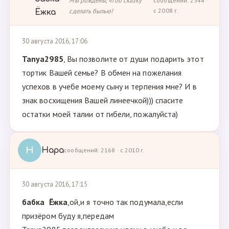
Мы рождены, чтоб сказку
сообщений: 2344 ·
сделать былью!
с 2008 г.
Ёжка
30 августа 2016, 17:06
Tanya2985
, Вы позволите от души подарить этот
тортик Вашей семье? В обмен на пожелания
успехов в учебе моему сыну и терпения мне? И в
знак восхищения Вашей линеечкой))) спасите
остатки моей талии от гибели, пожалуйста)
Н
Нара
сообщений: 2168 · с 2010 г.
30 августа 2016, 17:15
бабка Ёжка
,ой,и я точно так подумала,если
призёром буду я,передам