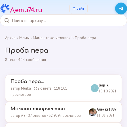
Дети74.ru
Архив
›
Мамы
›
Мама - тоже человек!
›
Проба пера
Проба пера
8 тем · 444 сообщения
Проба пера...
legrik
автор Murka · 332 ответа · 118 101
L
19.10.2021
просмотров
Мамино творчество
Аленка1987
11.01.2021
автор AE · 27 ответов · 32 929 просмотров