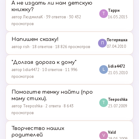
А не издать ли нам детскую
книжку?
Тарри
Т
16.05.2015
автор ЛюдмилаК · 39 ответов · 30 432
просмотров
Напишем сказку!
Потеряшка
П
07.04.2010
автор rish · 18 ответов · 18 826 просмотров
"Долгая дорога к дому"
lidia4472
автор lidia4472 · 10 ответов · 11 996
L
21.03.2010
просмотров
Помогите темку найти (про
маму стихи).
Teeposhka
T
23.07.2009
автор Teeposhka · 2 ответа · 8 643
просмотров
Творчество наших
Vald
родителей
V
29.05.2009