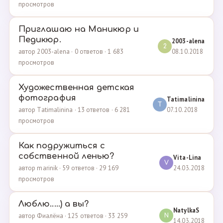
просмотров
Приглашаю на Маникюр и
Педикюр.
2003-alena
2
08.10.2018
автор 2003-alena · 0 ответов · 1 683
просмотров
Художественная детская
фотография
Tatimalinina
T
07.10.2018
автор Tatimalinina · 13 ответов · 6 281
просмотров
Как подружиться с
собственной ленью?
Vita-Lina
V
24.03.2018
автор marinik · 59 ответов · 29 169
просмотров
Люблю.....) а вы?
NatylkaS
автор Фиалёна · 125 ответов · 33 259
N
14.03.2018