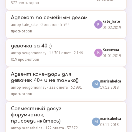
577 просмотров
Адвокат по семейным делам
kate_kate
автор kate_kate · 0 ответов · 5 944
K
06.02.2019
просмотров
девочки за 40 ;)
Ксеничка
автор neugomonnay · 14 301 ответ · 2 146
К
01.01.2019
019 просмотров
Адвент календарь для
девочек 40+ и не только))
marisabelca
M
19.12.2018
автор neugomonnay · 222 ответа · 52 991
просмотров
Совместный досуг
форумчанок,
marisabelca
присоединяйтесь)
M
05.11.2018
автор marisabelca · 122 ответа · 37 872