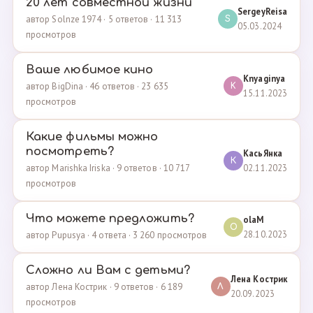
20 лет совместной жизни
SergeyReisa
автор Solnze 1974 · 5 ответов · 11 313
S
05.03.2024
просмотров
Ваше любимое кино
Knyaginya
автор BigDina · 46 ответов · 23 635
K
15.11.2023
просмотров
Какие фильмы можно
посмотреть?
КасьЯнка
К
02.11.2023
автор Marishka Iriska · 9 ответов · 10 717
просмотров
Что можете предложить?
olaM
O
28.10.2023
автор Pupusya · 4 ответа · 3 260 просмотров
Сложно ли Вам с детьми?
Лена Кострик
автор Лена Кострик · 9 ответов · 6 189
Л
20.09.2023
просмотров