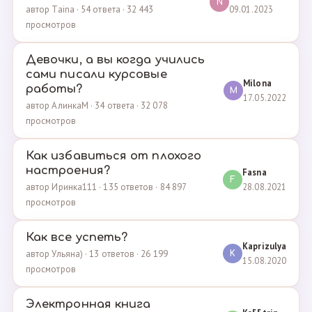
N
09.01.2023
автор Taina · 54 ответа · 32 443
просмотров
Девочки, а вы когда учились
сами писали курсовые
Milona
работы?
M
17.05.2022
автор АлинкаМ · 34 ответа · 32 078
просмотров
Как избавиться от плохого
настроения?
Fasna
F
28.08.2021
автор Иринка111 · 135 ответов · 84 897
просмотров
Как все успеть?
Kaprizulya
автор Ульяна) · 13 ответов · 26 199
K
15.08.2020
просмотров
Электронная книга