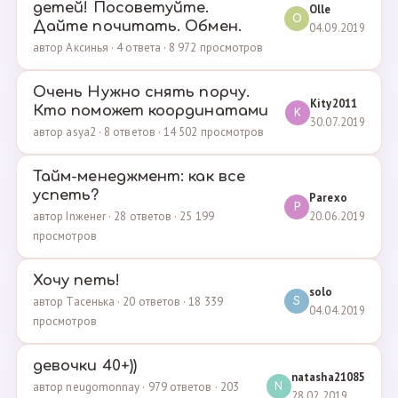
детей! Посоветуйте.
Olle
O
Дайте почитать. Обмен.
04.09.2019
автор Аксинья · 4 ответа · 8 972 просмотров
Очень Нужно снять порчу.
Kity2011
Кто поможет координатами
K
30.07.2019
автор asya2 · 8 ответов · 14 502 просмотров
Тайм-менеджмент: как все
успеть?
Parexo
P
20.06.2019
автор Inженеr · 28 ответов · 25 199
просмотров
Хочу петь!
solo
автор Тасенька · 20 ответов · 18 339
S
04.04.2019
просмотров
девочки 40+))
natasha21085
автор neugomonnay · 979 ответов · 203
N
28.02.2019