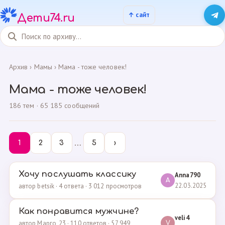
Дети74.ru
Архив
›
Мамы
›
Мама - тоже человек!
Мама - тоже человек!
186 тем · 65 185 сообщений
…
1
2
3
5
›
Хочу послушать классику
Anna790
A
22.03.2025
автор betsik · 4 ответа · 3 012 просмотров
Как понравится мужчине?
veli4
автор Марго_23 · 110 ответов · 57 949
V