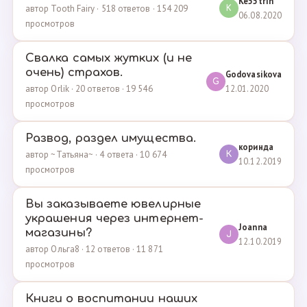
Ke55trin
автор Tooth Fairy · 518 ответов · 154 209
K
06.08.2020
просмотров
Свалка самых жутких (и не
очень) страхов.
Godovasikova
G
12.01.2020
автор Orlik · 20 ответов · 19 546
просмотров
Развод, раздел имущества.
коринда
автор ~Татьяна~ · 4 ответа · 10 674
К
10.12.2019
просмотров
Вы заказываете ювелирные
украшения через интернет-
Joanna
магазины?
J
12.10.2019
автор Ольга8 · 12 ответов · 11 871
просмотров
Книги о воспитании наших