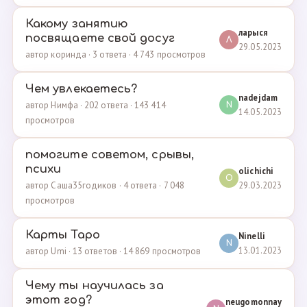
Какому занятию
ларыся
посвящаете свой досуг
Л
29.05.2023
автор коринда · 3 ответа · 4 743 просмотров
Чем увлекаетесь?
nadejdam
автор Нимфа · 202 ответа · 143 414
N
14.05.2023
просмотров
помогите советом, срывы,
психи
olichichi
O
29.03.2023
автор Саша35годиков · 4 ответа · 7 048
просмотров
Карты Таро
Ninelli
N
13.01.2023
автор Umi · 13 ответов · 14 869 просмотров
Чему ты научилась за
этот год?
neugomonnay