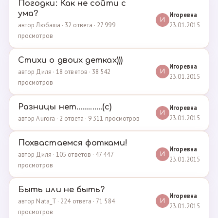
Погодки: Как не сойти с
ума?
Игоревна
И
23.01.2015
автор Любаша · 32 ответа · 27 999
просмотров
Стихи о двоих детках)))
Игоревна
автор Диля · 18 ответов · 38 542
И
23.01.2015
просмотров
Разницы нет.............(с)
Игоревна
И
23.01.2015
автор Aurora · 2 ответа · 9 311 просмотров
Похвастаемся фотками!
Игоревна
автор Диля · 105 ответов · 47 447
И
23.01.2015
просмотров
Быть или не быть?
Игоревна
автор Nata_T · 224 ответа · 71 584
И
23.01.2015
просмотров