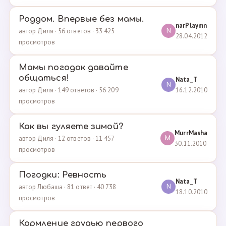
Роддом. Впервые без мамы.
narPlaymn
автор Диля · 56 ответов · 33 425
N
28.04.2012
просмотров
Мамы погодок давайте
общаться!
Nata_T
N
16.12.2010
автор Диля · 149 ответов · 56 209
просмотров
Как вы гуляете зимой?
MurrMasha
автор Диля · 12 ответов · 11 457
M
30.11.2010
просмотров
Погодки: Ревность
Nata_T
автор Любаша · 81 ответ · 40 738
N
18.10.2010
просмотров
Кормление грудью первого