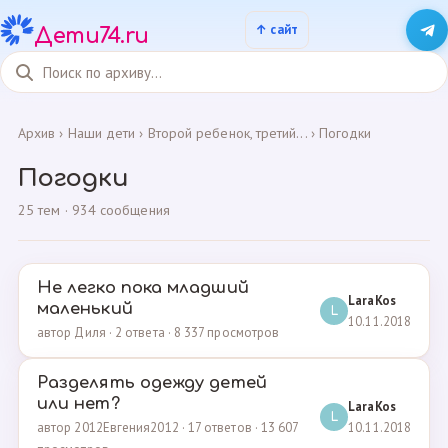
Дети74.ru
Архив
›
Наши дети
›
Второй ребенок, третий...
›
Погодки
Погодки
25 тем · 934 сообщения
Не легко пока младший
LaraKos
маленький
L
10.11.2018
автор Диля · 2 ответа · 8 337 просмотров
Разделять одежду детей
или нет?
LaraKos
L
10.11.2018
автор 2012Евгения2012 · 17 ответов · 13 607