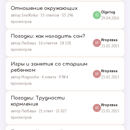
Отношение окружающих
Olgatug
автор SneЖinka · 55 ответов · 33 296
O
29.04.2016
просмотров
Погодки: как наладить сон?
Игоревна
автор Любаша · 16 ответов · 18 101
И
23.01.2015
просмотров
Игры и занятия со старшим
ребенком
Игоревна
И
23.01.2015
автор Magnosha · 4 ответа · 9 984
просмотров
Погодки: Трудности
кормления
Игоревна
И
23.01.2015
автор Любаша · 21 ответ · 21 027
просмотров