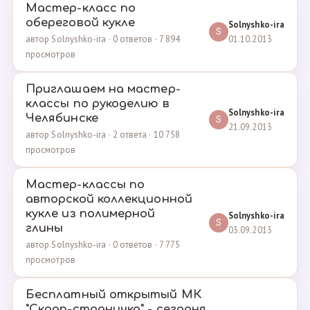
Мастер-класс по
обереговой кукле
Solnyshko-ira
S
01.10.2013
автор Solnyshko-ira · 0 ответов · 7 894
просмотров
Приглашаем на мастер-
классы по рукоделию в
Solnyshko-ira
Челябинске
S
21.09.2013
автор Solnyshko-ira · 2 ответа · 10 758
просмотров
Мастер-классы по
авторской коллекционной
кукле из полимерной
Solnyshko-ira
S
глины
03.09.2013
автор Solnyshko-ira · 0 ответов · 7 775
просмотров
Бесплатный открытый МК
"Скрап-страничка" - сегодня