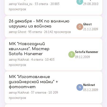
C
29.08.2010
автор Vasilisa_zu · 53 ответа · 20 883
просмотров
26 декабря - МК по валянию
Ghost
игрушки из войлока
G
21.12.2009
автор Ghost · 93 ответа · 26 142 просмотров
МК "Новогодний
квиллинг". Мастер
Sotofa Hanemer
Sotofa Hanemer
S
09.12.2009
автор NatAnat · 4 ответа · 10 403
просмотров
МК "Изготовление
дизайнерской майки" +
NatAnat
фотоотчет
N
05.12.2009
автор NatAnat · 37 ответов · 10 209
просмотров