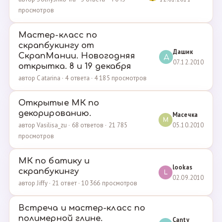
просмотров
Мастер-класс по
скрапбукингу от
Дашик
СкрапМании. Новогодняя
Д
07.12.2010
открытка. 8 и 19 декабря
автор Catarina · 4 ответа · 4 185 просмотров
Открытые МК по
декорированию.
Масечка
М
05.10.2010
автор Vasilisa_zu · 68 ответов · 21 785
просмотров
МК по батику и
lookas
скрапбукингу
L
02.09.2010
автор Jiffy · 21 ответ · 10 366 просмотров
Встреча и мастер-класс по
полимерной глине.
Canty