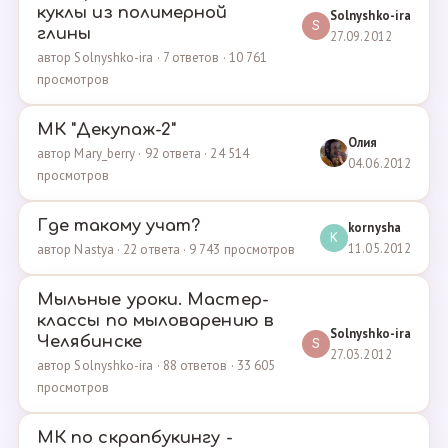
куклы из полимерной
Solnyshko-ira
S
глины
27.09.2012
автор Solnyshko-ira · 7 ответов · 10 761
просмотров
МК "Декупаж-2"
Олия
автор Mary_berry · 92 ответа · 24 514
04.06.2012
просмотров
Где такому учат?
kornysha
K
11.05.2012
автор Nastya · 22 ответа · 9 743 просмотров
Мыльные уроки. Мастер-
классы по мыловарению в
Solnyshko-ira
Челябинске
S
27.03.2012
автор Solnyshko-ira · 88 ответов · 33 605
просмотров
МК по скрапбукингу -