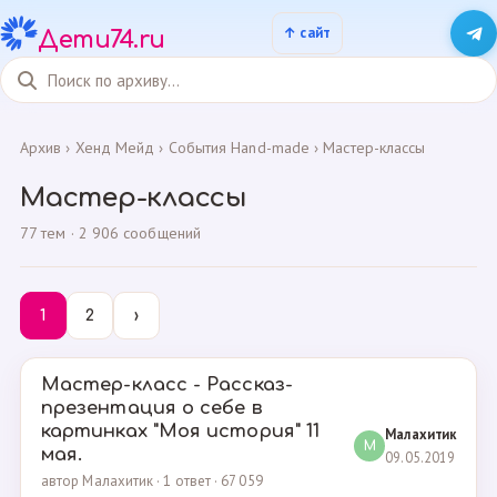
Дети74.ru
Архив
›
Хенд Мейд
›
События Hand-made
›
Мастер-классы
Мастер-классы
77 тем · 2 906 сообщений
1
2
›
Мастер-класс - Рассказ-
презентация о себе в
картинках "Моя история" 11
Малахитик
М
мая.
09.05.2019
автор Малахитик · 1 ответ · 67 059