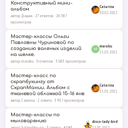
Конструктивный мини-
Catarina
альбом
10.02.2012
автор Дашик · 27 ответов · 26 387
просмотров
Мастер-классы Ольги
Павловны Чуриновой по
marabu
созданию валяных изделий
M
13.05.2011
на шелке.
автор marabu · 0 ответов · 3 063 просмотров
Мастер-класс по
скрапбукингу от
Catarina
СкрапМании. Альбом с
13.01.2011
тканевой обложкой 15-16 янв
автор Catarina · 2 ответа · 3 957 просмотров
Мастер-классы по
мыловарению
disco-lady-bird
12.01.2011
автор Solnyshko-ira · 3 ответа · 4 043