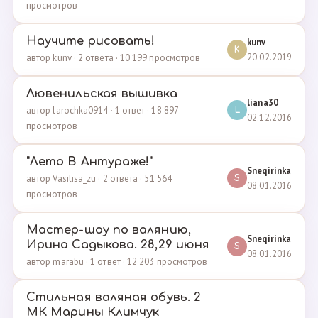
просмотров
Научите рисовать!
kunv
K
20.02.2019
автор kunv · 2 ответа · 10 199 просмотров
Лювенильская вышивка
liana30
автор larochka0914 · 1 ответ · 18 897
L
02.12.2016
просмотров
"Лето В Антураже!"
Sneqirinka
автор Vasilisa_zu · 2 ответа · 51 564
S
08.01.2016
просмотров
Мастер-шоу по валянию,
Sneqirinka
Ирина Садыкова. 28,29 июня
S
08.01.2016
автор marabu · 1 ответ · 12 203 просмотров
Стильная валяная обувь. 2
МК Марины Климчук