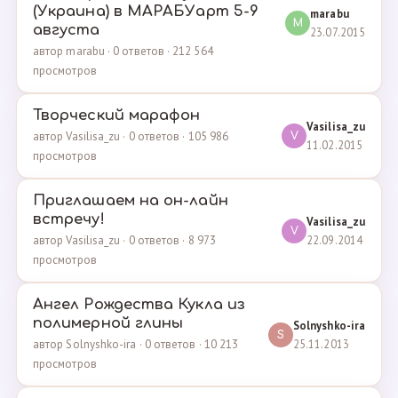
(Украина) в МАРАБУарт 5-9
marabu
M
августа
23.07.2015
автор marabu · 0 ответов · 212 564
просмотров
Творческий марафон
Vasilisa_zu
автор Vasilisa_zu · 0 ответов · 105 986
V
11.02.2015
просмотров
Приглашаем на он-лайн
встречу!
Vasilisa_zu
V
22.09.2014
автор Vasilisa_zu · 0 ответов · 8 973
просмотров
Ангел Рождества Кукла из
полимерной глины
Solnyshko-ira
S
25.11.2013
автор Solnyshko-ira · 0 ответов · 10 213
просмотров