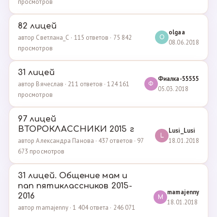
просмотров
82 лицей
olgaa
автор Светлана_С · 115 ответов · 75 842
O
08.06.2018
просмотров
31 лицей
Фиалка-55555
автор Вячеслав · 211 ответов · 124 161
Ф
05.03.2018
просмотров
97 лицей
ВТОРОКЛАССНИКИ 2015 г
Lusi_Lusi
L
18.01.2018
автор Александра Панова · 437 ответов · 97
673 просмотров
31 лицей. Общение мам и
пап пятиклассников 2015-
mamajenny
2016
M
18.01.2018
автор mamajenny · 1 404 ответа · 246 071