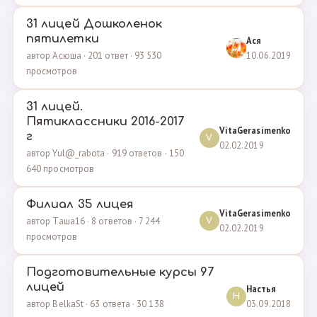
31 лицей Дошколенок
пятилетки
Ася
10.06.2019
автор Асюша · 201 ответ · 93 530
просмотров
31 лицей.
Пятиклассники 2016-2017
VitaGerasimenko
г
V
02.02.2019
автор Yul@_rabota · 919 ответов · 150
640 просмотров
Филиал 35 лицея
VitaGerasimenko
автор Таша16 · 8 ответов · 7 244
V
02.02.2019
просмотров
Подготовительные курсы 97
лицей
Настья
Н
03.09.2018
автор BelkaSt · 63 ответа · 30 138