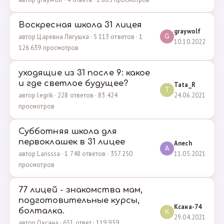
Воскресная школа 31 лицея
graywolf
автор Царевна Лягушка · 5 113 ответов · 1
G
10.10.2022
126 639 просмотров
уходящие из 31 после 9: какое
и где светлое будущее?
Tata_R
T
24.06.2021
автор legrik · 228 ответов · 83 424
просмотров
Субботняя школа для
первоклашек в 31 лицее
Anech
A
11.05.2021
автор Larisssa · 1 748 ответов · 357 250
просмотров
77 лицей - знакомства мам,
подготовительные курсы,
Ксана-74
болталка.
К
29.04.2021
автор Оксана · 651 ответ · 119 959