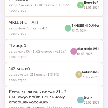
Домофой
автор Pixelvania · 4 778 ответов · 1 157 953
Д
31.05.2024
просмотров
ЧКШИ с ПЛП
ТИМОШЕНКО АННА
автор Н-э-т · 1 ответ · 2 433
Т
22.03.2024
просмотров
11 лицей
ekaterinka1984
автор мама Юя · 1 528 ответов · 422 557
E
06.09.2023
просмотров
142 лицей
Natasha666
автор swetok · 252 ответа · 148 942
N
29.03.2023
просмотров
Есть ли жизнь после 31 - 2
или куда пойти сильному
legrik
L
старшекласснику
26.01.2023
автор graywolf · 4 ответа · 2 863 просмотров