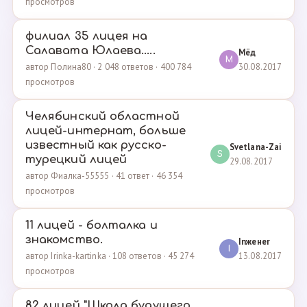
просмотров
филиал 35 лицея на
Салавата Юлаева.....
Мёд
М
30.08.2017
автор Полина80 · 2 048 ответов · 400 784
просмотров
Челябинский областной
лицей-интернат, больше
известный как русско-
Svetlana-Zai
S
турецкий лицей
29.08.2017
автор Фиалка-55555 · 41 ответ · 46 354
просмотров
11 лицей - болталка и
знакомство.
Inженеr
I
13.08.2017
автор Irinka-kartinka · 108 ответов · 45 274
просмотров
82 лицей "Школа будущего