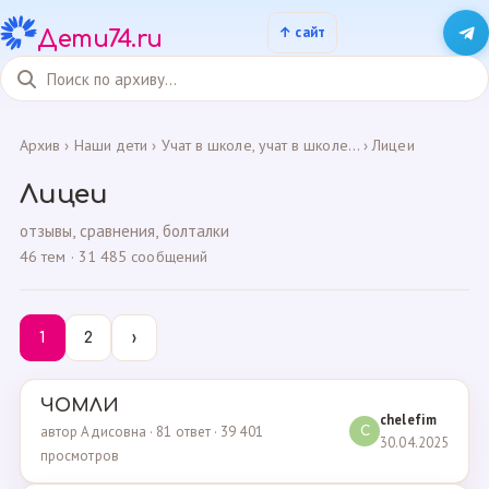
Дети74.ru
Архив
›
Наши дети
›
Учат в школе, учат в школе...
›
Лицеи
Лицеи
отзывы, сравнения, болталки
46 тем · 31 485 сообщений
1
2
›
ЧОМЛИ
chelefim
автор Адисовна · 81 ответ · 39 401
C
30.04.2025
просмотров