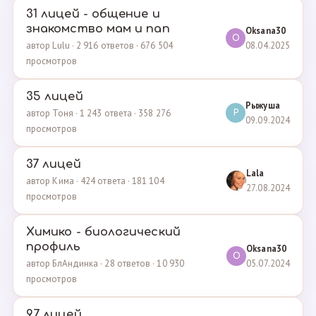
31 лицей - общение и
знакомство мам и пап
Oksana30
O
08.04.2025
автор Lulu · 2 916 ответов · 676 504
просмотров
35 лицей
Рыжуша
автор Тоня · 1 243 ответа · 358 276
Р
09.09.2024
просмотров
37 лицей
Lala
автор Кима · 424 ответа · 181 104
27.08.2024
просмотров
Химико - биологический
профиль
Oksana30
O
05.07.2024
автор БлАндинка · 28 ответов · 10 930
просмотров
97 лицей