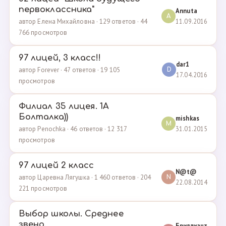
первоклассника"
Annuta
A
11.09.2016
автор Елена Михайловна · 129 ответов · 44
766 просмотров
97 лицей, 3 класс!!
dar1
автор Forever · 47 ответов · 19 105
D
17.04.2016
просмотров
Филиал 35 лицея. 1А
Болталка))
mishkas
M
31.01.2015
автор Penochka · 46 ответов · 12 317
просмотров
97 лицей 2 класс
N@t@
автор Царевна Лягушка · 1 460 ответов · 204
N
22.08.2014
221 просмотров
Выбор школы. Среднее
звено.
Бриллиант