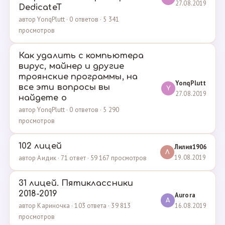
27.08.2019
DedicateT
автор YonqPlutt · 0 ответов · 5 341
просмотров
Как удалить с компьютера
вирус, майнер и другие
троянские программы, на
YonqPlutt
все эти вопросы вы
Y
27.08.2019
найдете о
автор YonqPlutt · 0 ответов · 5 290
просмотров
102 лицей
Лилия1906
Л
19.08.2019
автор Аидик · 71 ответ · 59 167 просмотров
31 лицей. Пятиклассники
2018-2019
Aurora
A
16.08.2019
автор Кариночка · 103 ответа · 39 813
просмотров