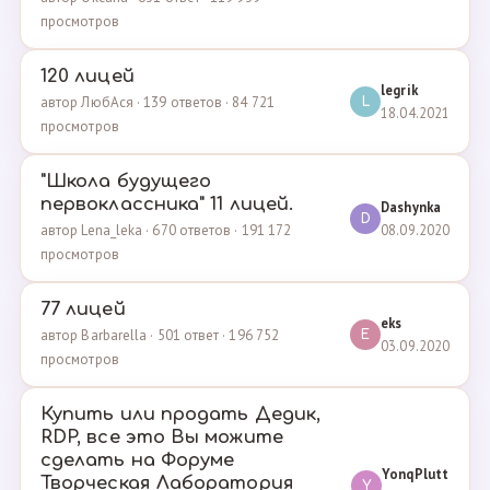
просмотров
120 лицей
legrik
автор ЛюбАся · 139 ответов · 84 721
L
18.04.2021
просмотров
"Школа будущего
первоклассника" 11 лицей.
Dashynka
D
08.09.2020
автор Lena_leka · 670 ответов · 191 172
просмотров
77 лицей
eks
автор Barbarella · 501 ответ · 196 752
E
03.09.2020
просмотров
Купить или продать Дедик,
RDP, все это Вы можите
сделать на Форуме
YonqPlutt
Творческая Лаборатория
Y