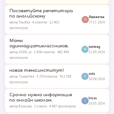
Посоветуйте репетитора
по английскому
Лизаветка
Л
27.11.2024
автор Улыбка · 6 ответов · 12 402
просмотров
Мамы
одиннадцатиклассников.
nutmeg
N
12.09.2024
автор АЛЛА_zz · 1 806 ответов · 482 494
просмотров
новая тема:институт!
solo
автор ТыкваЧел · 3 259 ответов · 912 338
S
30.08.2024
просмотров
Срочно нужна информация
Irisss
по онлайн школам.
I
10.05.2024
автор Власова · 2 ответа · 4 407 просмотров