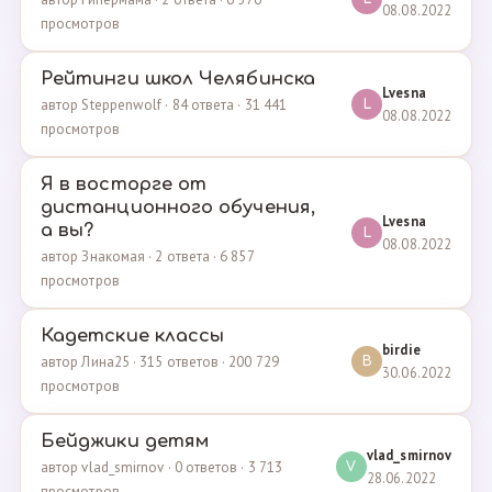
08.08.2022
просмотров
Рейтинги школ Челябинска
Lvesna
автор Steppenwolf · 84 ответа · 31 441
L
08.08.2022
просмотров
Я в восторге от
дистанционного обучения,
Lvesna
а вы?
L
08.08.2022
автор Знакомая · 2 ответа · 6 857
просмотров
Кадетские классы
birdie
автор Лина25 · 315 ответов · 200 729
B
30.06.2022
просмотров
Бейджики детям
vlad_smirnov
автор vlad_smirnov · 0 ответов · 3 713
V
28.06.2022
просмотров