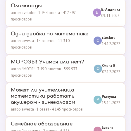
Олимпиады
БлАндинка
автор svetofor · 1 944 ответа · 417 497
Б
09.11.2023
просмотров
Одни двойки по математике
clockot
автор awesta · 14 ответов · 11 310
C
14.12.2022
просмотров
МОРОЗЫ! Учимся или нет?
Ольга В.
автор *МОТЯ* · 3 490 ответов · 599 933
О
07.12.2022
просмотров
Может ли учительница
математики работать
Рыжуша
Р
акушером - гинекологом
15.11.2022
автор awesta · 1 ответ · 4 145 просмотров
Семейное образование
Lvesna
автор Гипермама · 2 ответа · 6 576
L