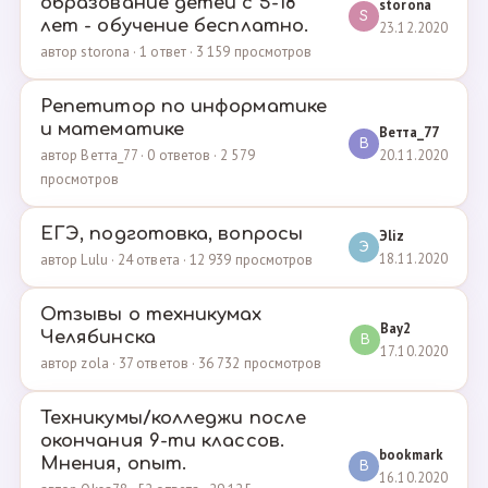
образование детей с 5-18
storona
S
лет - обучение бесплатно.
23.12.2020
автор storona · 1 ответ · 3 159 просмотров
Репетитор по информатике
и математике
Ветта_77
В
20.11.2020
автор Ветта_77 · 0 ответов · 2 579
просмотров
ЕГЭ, подготовка, вопросы
Эliz
Э
18.11.2020
автор Lulu · 24 ответа · 12 939 просмотров
Отзывы о техникумах
Вау2
Челябинска
В
17.10.2020
автор zola · 37 ответов · 36 732 просмотров
Техникумы/колледжи после
окончания 9-ти классов.
bookmark
Мнения, опыт.
B
16.10.2020