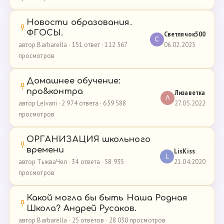
Новости образования.
ФГОСЫ.
Светлячок500
С
06.02.2023
автор Barbarella · 151 ответ · 112 567
просмотров
Домашнее обучение:
про&контра
Лизаветка
Л
27.05.2022
автор Lelvani · 2 974 ответа · 659 588
просмотров
ОРГАНИЗАЦИЯ школьного
времени
LisKiss
L
21.04.2020
автор ТыкваЧел · 34 ответа · 58 935
просмотров
Какой могла бы быть Наша Родная
Школа? Андрей Русаков.
автор Barbarella · 25 ответов · 28 030 просмотров