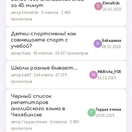
ElenaKids
за 45 минут
E
26.05.2020
автор ElenaKids · 0 ответов · 2 406
просмотров
Детки-спортсмены! как
совмещаете спорт с
БлАндинка
Б
учебой?
08.02.2020
автор Нани · 45 ответов · 26 027 просмотров
Школы разные бывают...
MARIsha_FOX
автор kat83 · 164 ответа · 67 239
M
16.10.2019
просмотров
Черный список
репетиторов
английского языка в
Гордая птичка
Г
Челябинске
20.09.2019
автор Гордая птичка · 0 ответов · 3 983
просмотров