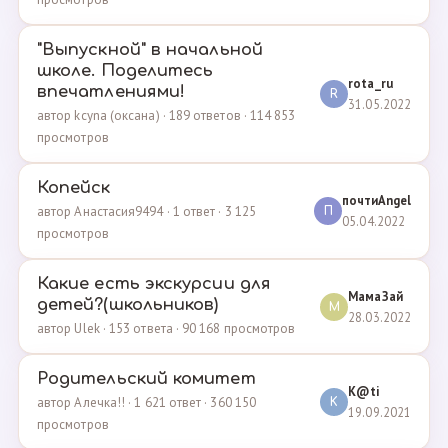
"Выпускной" в начальной
школе. Поделитесь
rota_ru
впечатлениями!
R
31.05.2022
автор kcyna (оксана) · 189 ответов · 114 853
просмотров
Копейск
почтиAngel
автор Анастасия9494 · 1 ответ · 3 125
П
05.04.2022
просмотров
Какие есть экскурсии для
МамаЗай
детей?(школьников)
М
28.03.2022
автор Ulek · 153 ответа · 90 168 просмотров
Родительский комитет
K@ti
автор Алечка!! · 1 621 ответ · 360 150
K
19.09.2021
просмотров