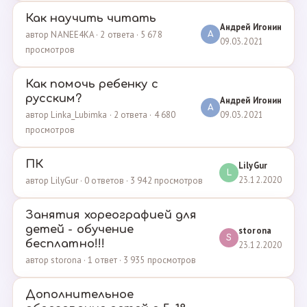
Как научить читать
Андрей Игонин
автор NANEE4KA · 2 ответа · 5 678
А
09.03.2021
просмотров
Как помочь ребенку с
русским?
Андрей Игонин
А
09.03.2021
автор Linka_Lubimka · 2 ответа · 4 680
просмотров
ПК
LilyGur
L
23.12.2020
автор LilyGur · 0 ответов · 3 942 просмотров
Занятия хореографией для
детей - обучение
storona
S
бесплатно!!!
23.12.2020
автор storona · 1 ответ · 3 935 просмотров
Дополнительное