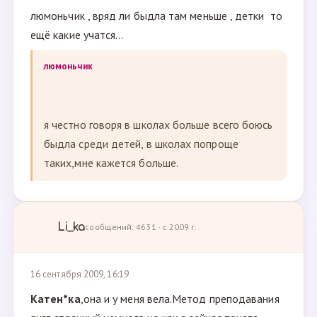
люмоньчик , вряд ли быдла там меньше , детки то
ещё какие учатся...
люмоньчик
я честно говоря в школах больше всего боюсь
быдла среди детей, в школах попроще
таких,мне кажется больше.
Li_ka
сообщений: 4631 · с 2009 г.
16 сентября 2009, 16:19
Катен*ка
,она и у меня вела.Метод преподавания