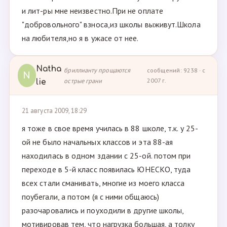
и лит-ры мне неизвестно.При не оплате
"добровольного" взноса,из школы выживут.Школа
на любителя,но я в ужасе от нее.
Natha
бриллианту прощаются
сообщений: 9238 · с
N
острые грани
2007 г.
lie
21 августа 2009, 18:29
я тоже в свое время училась в 88 школе, т.к. у 25-
ой не было начальных классов и эта 88-ая
находилась в одном здании с 25-ой. потом при
переходе в 5-й класс появилась ЮНЕСКО, туда
всех стали сманивать, многие из моего класса
поубегали, а потом (я с ними общаюсь)
разочаровались и поуходили в другие школы,
мотивировав тем, что нагрузка большая, а толку