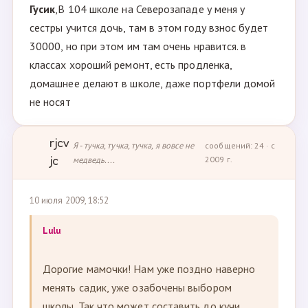
Гусик
,В 104 школе на Северозападе у меня у
сестры учится дочь, там в этом году взнос будет
30000, но при этом им там очень нравится. в
классах хороший ремонт, есть продленка,
домашнее делают в школе, даже портфели домой
не носят
rjcv
Я - тучка, тучка, тучка, я вовсе не
сообщений: 24 · с
медведь....
2009 г.
jc
10 июля 2009, 18:52
Lulu
Дорогие мамочки! Нам уже поздно наверно
менять садик, уже озабочены выбором
школы. Так что может составить до кучи