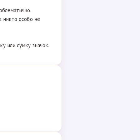
облематично.
е никто особо не
у или сумку значок.