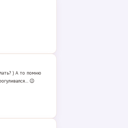
лать? ) А то помню
огуливался... 😉