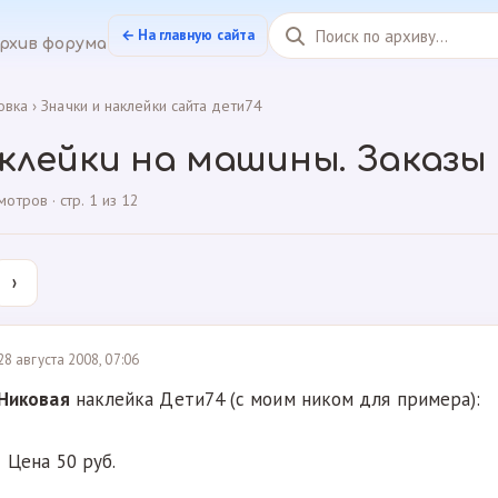
← На главную сайта
рхив форума
овка
›
Значки и наклейки сайта дети74
клейки на машины. Заказы
тров · стр. 1 из 12
›
28 августа 2008, 07:06
Никовая
наклейка Дети74 (с моим ником для примера):
Цена 50 руб.