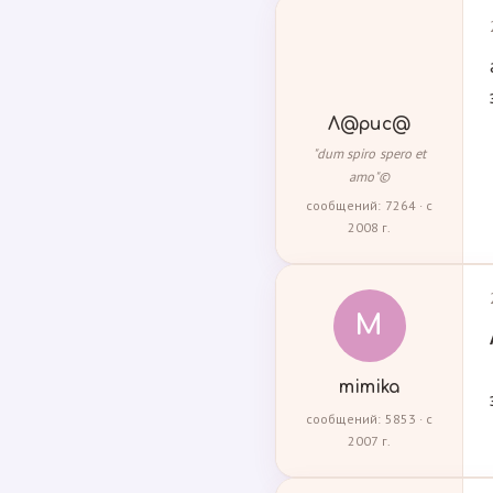
Л@рис@
"dum spiro spero et
amo"©
сообщений: 7264 · с
2008 г.
M
mimika
сообщений: 5853 · с
2007 г.