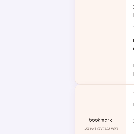
bookmark
...где не ступала нога