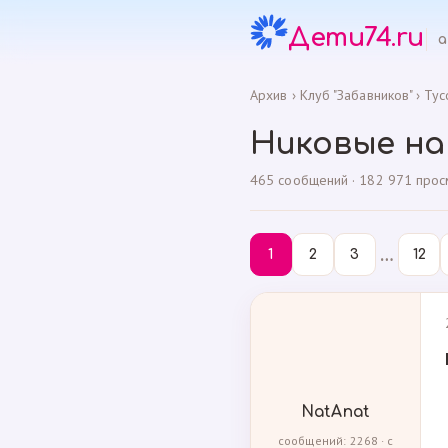
Дети74.ru
а
Архив
›
Клуб "Забавников"
›
Тус
Никовые на
465 сообщений · 182 971 просмо
…
1
2
3
12
NatAnat
сообщений: 2268 · с