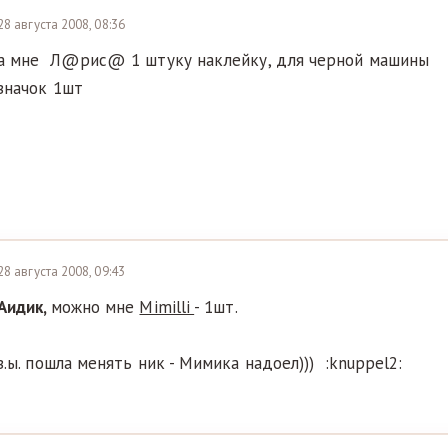
28 августа 2008, 08:36
а мне Л@рис@ 1 штуку наклейку, для черной машины
значок 1шт
28 августа 2008, 09:43
Аидик,
можно мне
Mimilli
- 1шт.
з.ы. пошла менять ник - Мимика надоел))) :knuppel2: