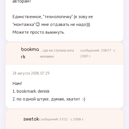
авторам!
Единственное, "технологичку" (я зову ее
"монтажка"😉 мне отдавать не надо)))
Можете просто выкинуть.
bookma
...где не ступала нога
сообщений: 20677 · с
человека
2007 г.
rk
28 августа 2008, 07:29
Нам!
1. bookmark. denisk
2. по одной штуке, думаю, хватит :-)
swetok
сообщений: 5322 · с 2006 г.