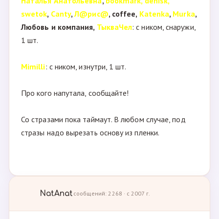
Наталья Анатольевна
,
bookmark, denisk,
swetok
,
Canty
,
Л@рис@
, coffee,
Katenka
,
Murka
,
Любовь и компания,
ТыкваЧел
: с ником, снаружи,
1 шт.
Mimilli
: с ником, изнутри, 1 шт.
Про кого напутала, сообщайте!
Со стразами пока таймаут. В любом случае, под
стразы надо вырезать основу из пленки.
NatAnat
сообщений: 2268 · с 2007 г.