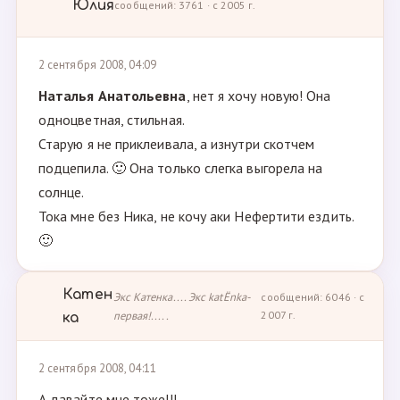
Юлия
сообщений: 3761 · с 2005 г.
2 сентября 2008, 04:09
Наталья Анатольевна
, нет я хочу новую! Она
одноцветная, стильная.
Старую я не приклеивала, а изнутри скотчем
подцепила. 🙂 Она только слегка выгорела на
солнце.
Тока мне без Ника, не кочу аки Нефертити ездить.
🙂
Катен
Экс Катенка.... Экс katЁnka-
сообщений: 6046 · с
первая!.....
2007 г.
ка
2 сентября 2008, 04:11
А давайте мне тоже!!!