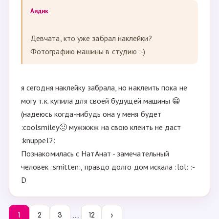
Аидик
Девчата, кто уже забрал наклейки?
Фотографию машины в студию :-)
я сегодня наклейку забрала, но наклеить пока не
могу т.к. купила для своей будущей машины 😀
(надеюсь когда-нибудь она у меня будет
:coolsmiley🙂 мужжжж на свою клеить не даст
:knuppel2:
Познакомилась с НатАнат - замечательный
человек :smitten:, правдо долго дом искала :lol: :-
D
…
1
2
3
12
›