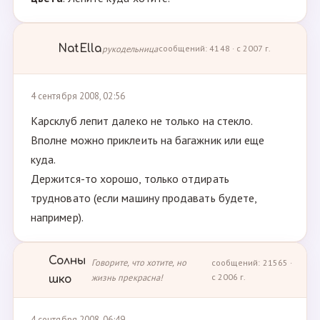
NatElla
рукодельница
сообщений: 4148 · с 2007 г.
4 сентября 2008, 02:56
Карсклуб лепит далеко не только на стекло.
Вполне можно приклеить на багажник или еще
куда.
Держится-то хорошо, только отдирать
трудновато (если машину продавать будете,
например).
Солны
Говорите, что хотите, но
сообщений: 21565 ·
жизнь прекрасна!
с 2006 г.
шко
4 сентября 2008, 06:49