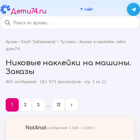
Дети74.ru
Архив
›
Клуб "Забавников"
›
Тусовка
›
Значки и наклейки сайта
дети74
Никовые наклейки на машины.
Заказы
465 сообщений · 182 971 просмотров · стр. 1 из 12
…
1
2
3
12
›
NatAnat
сообщений: 2268 · с 2007 г.