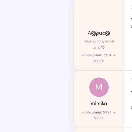
Л@рис@
"dum spiro spero et
amo"©
сообщений: 7264 · с
2008 г.
M
mimika
сообщений: 5853 · с
2007 г.