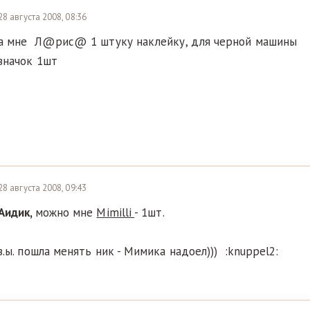
28 августа 2008, 08:36
а мне Л@рис@ 1 штуку наклейку, для черной машины
значок 1шт
28 августа 2008, 09:43
Аидик,
можно мне
Mimilli
- 1шт.
з.ы. пошла менять ник - Мимика надоел))) :knuppel2: