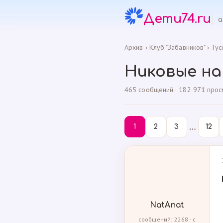
Дети74.ru
а
Архив
›
Клуб "Забавников"
›
Тус
Никовые на
465 сообщений · 182 971 просмо
…
1
2
3
12
NatAnat
сообщений: 2268 · с