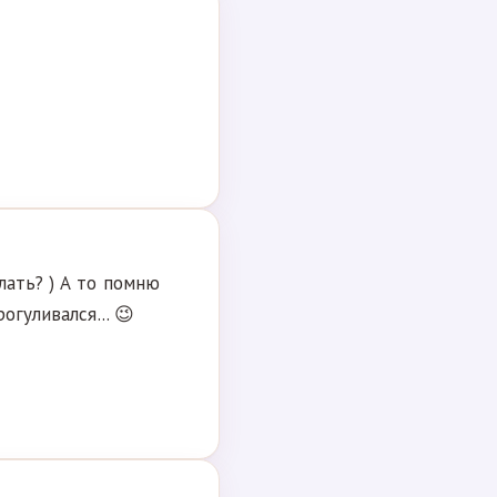
лать? ) А то помню
огуливался... 😉