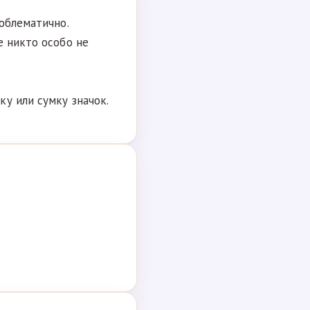
облематично.
е никто особо не
у или сумку значок.