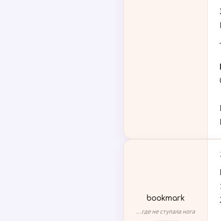
bookmark
...где не ступала нога