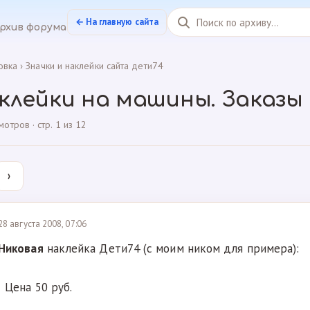
← На главную сайта
рхив форума
овка
›
Значки и наклейки сайта дети74
клейки на машины. Заказы
тров · стр. 1 из 12
›
28 августа 2008, 07:06
Никовая
наклейка Дети74 (с моим ником для примера):
Цена 50 руб.