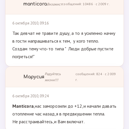
manticora
Визажист
сообщений: 10486 · с 2009 г.
6 октября 2010, 09:16
Так девчат не травите душу, а то я усиленно начну
в гости напрашиваться к тем, у кого тепло.
Создам тему что-то типа " Люди добрые пустите
погреться!"
Радуйтесь
сообщений: 824 · с 2009
Марусия
жизни!!!
г.
6 октября 2010, 09:24
Manticora
,нас заморозили до +12,и начали давать
отопление час назад,я в предвкушении тепла.
Не расстраивайтесь,и Вам включат.