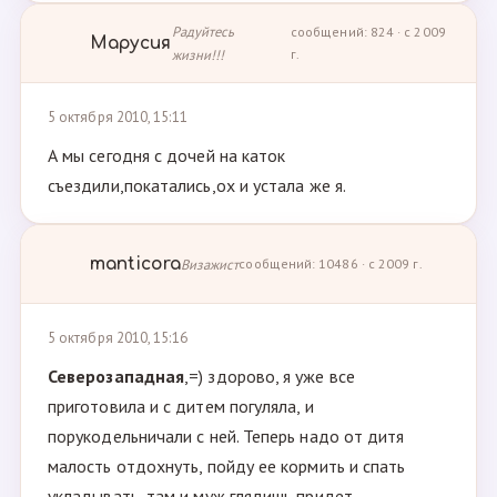
Радуйтесь
сообщений: 824 · с 2009
Марусия
жизни!!!
г.
5 октября 2010, 15:11
А мы сегодня с дочей на каток
съездили,покатались,ох и устала же я.
manticora
Визажист
сообщений: 10486 · с 2009 г.
5 октября 2010, 15:16
Северозападная
,=) здорово, я уже все
приготовила и с дитем погуляла, и
порукодельничали с ней. Теперь надо от дитя
малость отдохнуть, пойду ее кормить и спать
укладывать, там и муж глядишь придет .