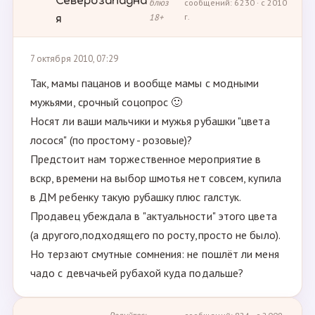
Северозападна
блюз
сообщений: 6230 · с 2010
18+
г.
я
7 октября 2010, 07:29
Так, мамы пацанов и вообще мамы с модными
мужьями, срочный соцопрос 🙂
Носят ли ваши мальчики и мужья рубашки "цвета
лосося" (по простому - розовые)?
Предстоит нам торжественное мероприятие в
вскр, времени на выбор шмотья нет совсем, купила
в ДМ ребенку такую рубашку плюс галстук.
Продавец убеждала в "актуальности" этого цвета
(а другого,подходящего по росту,просто не было).
Но терзают смутные сомнения: не пошлёт ли меня
чадо с девчачьей рубахой куда подальше?