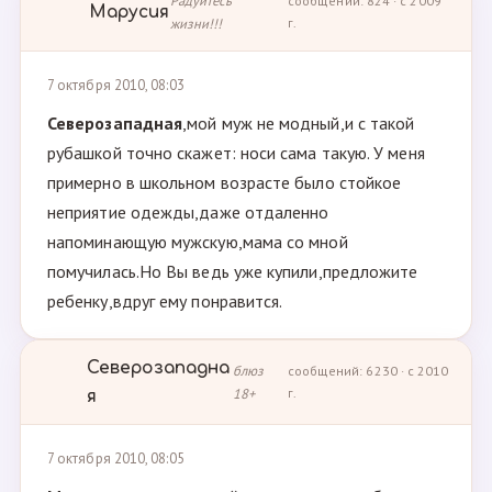
Радуйтесь
сообщений: 824 · с 2009
Марусия
жизни!!!
г.
7 октября 2010, 08:03
Северозападная
,мой муж не модный,и с такой
рубашкой точно скажет: носи сама такую. У меня
примерно в школьном возрасте было стойкое
неприятие одежды,даже отдаленно
напоминающую мужскую,мама со мной
помучилась.Но Вы ведь уже купили,предложите
ребенку,вдруг ему понравится.
Северозападна
блюз
сообщений: 6230 · с 2010
18+
г.
я
7 октября 2010, 08:05