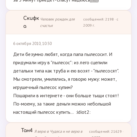
Скифк
Человек рожден для
сообщений: 2198 · с
счастья
2009 г.
а
6 октября 2010, 10:50
Дети безумно любят, когда папа пылесосит. И
придумали игру в "пылесос": из лего сцепили
детальки типа как труба и ею возят - "пылесосят".
Мы смотрели, умилялись, я говорю мужу: может,
игрушечный пылесос купим?
Пошарили в интернете - они больше тыщи стоят!
По-моему, за такие деньги можно небольшой
настоящий пылесос купить... :idiot2:
Тан4
Я верю в Чудеса и не верю в
сообщений: 21629 ·