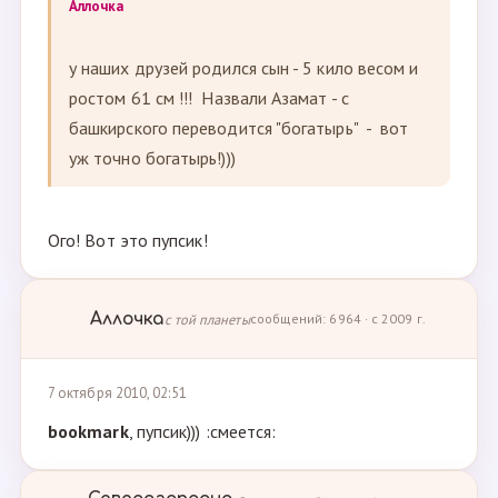
Аллочка
у наших друзей родился сын - 5 кило весом и
ростом 61 см !!! Назвали Азамат - с
башкирского переводится "богатырь" - вот
уж точно богатырь!)))
Ого! Вот это пупсик!
Аллочка
с той планеты
сообщений: 6964 · с 2009 г.
7 октября 2010, 02:51
bookmark
, пупсик))) :смеется: