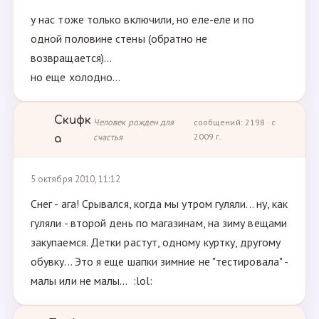
у нас тоже только включили, но еле-еле и по
одной половине стены (обратно не
возвращается)...
но еще холодно...
Скифк
Человек рожден для
сообщений: 2198 · с
счастья
2009 г.
а
5 октября 2010, 11:12
Снег - ага! Срывался, когда мы утром гуляли... ну, как
гуляли - второй день по магазинам, на зиму вещами
закупаемся. Детки растут, одному куртку, другому
обувку... Это я еще шапки зимние не "тестировала" -
малы или не малы... :lol: