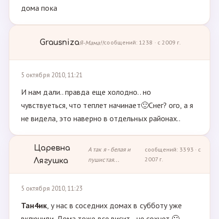
дома пока
Grausniza
Я-Мама!!
сообщений: 1238 · с 2009 г.
5 октября 2010, 11:21
И нам дали.. правда еще холодно.. но
чувствуеться, что теплет начинает🙂Снег? ого, а я
не видела, это наверно в отдельных районах..
Царевна
А так я - белая и
сообщений: 3393 · с
пушистая...
2007 г.
Лягушка
5 октября 2010, 11:23
Тан4ик
, у нас в соседних домах в субботу уже
включили. Дома тоже все висит - не сохнет 🙁