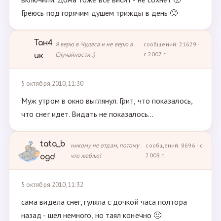
Греюсь под горячим душем трижды в день 🙂
Тан4
Я верю в Чудеса и не верю в
сообщений: 21629 ·
Случайности :)
с 2007 г.
ик
5 октября 2010, 11:30
Муж утром в окно выглянул. Грит, что показалось,
что снег идет. Видать не показалось...
tata_b
никому не отдам, потому
сообщений: 8696 · с
что люблю!
2009 г.
ogd
5 октября 2010, 11:32
сама видела снег, гуляла с дочкой часа полтора
назад - шел немного, но таял конечно 🙂