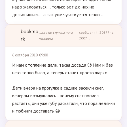
надо жаловаться.... только вот до них не
дозвонишься.... а так уже чувствуется тепло...
bookma
...где не ступала нога
сообщений: 20677 · с
человека
2007 г.
rk
6 октября 2010, 09:00
И нам отопление дали, такая досада 🙂 Нам и без
него тепло было, а теперь станет просто жарко.
Дети вчера на прогулке в садике засекли снег,
вечером возмущались - почему снег посмел
растаять, они уже губу раскатали, что пора ледянки
и тюбинги доставать 😀