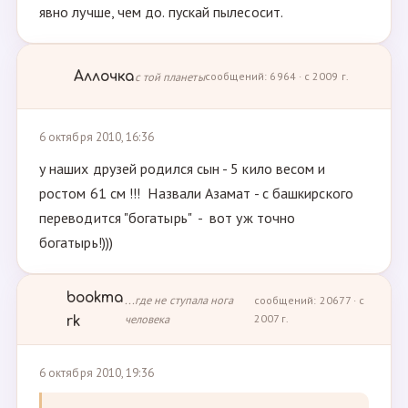
явно лучше, чем до. пускай пылесосит.
Аллочка
с той планеты
сообщений: 6964 · с 2009 г.
6 октября 2010, 16:36
у наших друзей родился сын - 5 кило весом и
ростом 61 см !!! Назвали Азамат - с башкирского
переводится "богатырь" - вот уж точно
богатырь!)))
bookma
...где не ступала нога
сообщений: 20677 · с
человека
2007 г.
rk
6 октября 2010, 19:36