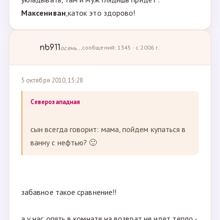
Максениван
,каток это здорово!
nb911
осень...
сообщений: 1345 · с 2006 г.
5 октября 2010, 15:28
Северозападная
сын всегда говорит: мама, пойдем купаться в
ванну с нефтью? 🙂
забавное такое сравнение!!
а у нас опять в комнате на возврат не идет тепло -