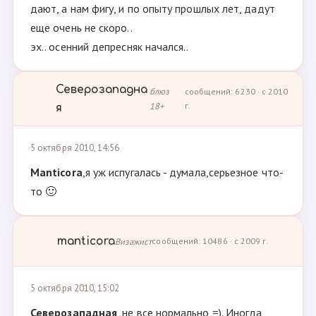
дают, а нам фигу, и по опыту прошлых лет, дадут
еще очень не скоро..
эх.. осенний депресняк начался..
Северозападна
блюз
сообщений: 6230 · с 2010
18+
г.
я
5 октября 2010, 14:56
Manticora
,я уж испугалась - думала,серьезное что-
то 🙂
manticora
Визажист
сообщений: 10486 · с 2009 г.
5 октября 2010, 15:02
Северозападная
, не все нормально =). Иногда