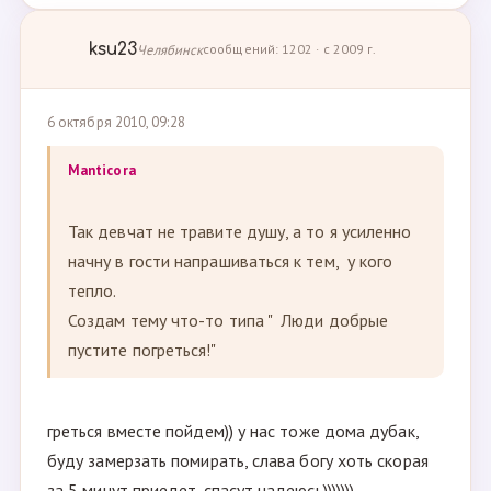
ksu23
Челябинск
сообщений: 1202 · с 2009 г.
6 октября 2010, 09:28
Manticora
Так девчат не травите душу, а то я усиленно
начну в гости напрашиваться к тем, у кого
тепло.
Создам тему что-то типа " Люди добрые
пустите погреться!"
греться вместе пойдем)) у нас тоже дома дубак,
буду замерзать помирать, слава богу хоть скорая
за 5 минут приедет-спасут надеюсь)))))))