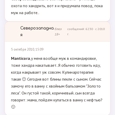
охота по хандрить, вот я и придумала повод, пока
муж на работе..
Северозападна
блюз
сообщений: 6230 · с 2010
18+
г.
я
5 октября 2010, 15:09
Manticora
,у меня вообще муж в командировке,
тоже хандра накатывает..Я обычно готовить иду,
когда накрывает уж совсем. Кулинаротерапия
такая 🙂 Сегодня вот блины пекли с сыном. Сейчас
замочу его в ванну с хвойным бальзамом "Золото
леса". Он густой такой, коричневый..сын всегда
говорит: мама, пойдем купаться в ванну с нефтью?
🙂