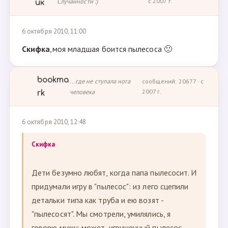
Случайности :)
с 2007 г.
ик
6 октября 2010, 11:00
Скифка
,моя младшая боится пылесоса 🙁
bookma
...где не ступала нога
сообщений: 20677 · с
человека
2007 г.
rk
6 октября 2010, 12:48
Скифка
Дети безумно любят, когда папа пылесосит. И
придумали игру в "пылесос": из лего сцепили
детальки типа как труба и ею возят -
"пылесосят". Мы смотрели, умилялись, я
говорю мужу: может, игрушечный пылесос