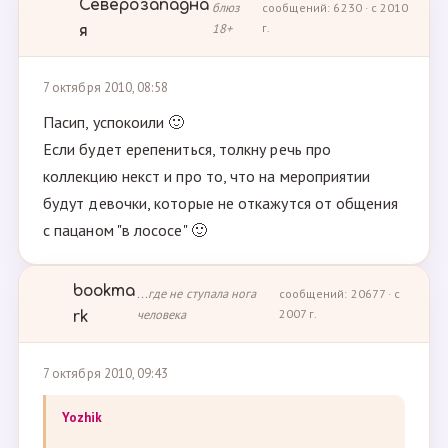
Северозападна
блюз
сообщений: 6230 · с 2010
18+
г.
я
7 октября 2010, 08:58
Пасип, успокоили 🙂
Если будет ерепениться, толкну речь про
коллекцию некст и про то, что на мероприятии
будут девочки, которые не откажутся от общения
с пацаном "в лососе" 🙂
bookma
...где не ступала нога
сообщений: 20677 · с
человека
2007 г.
rk
7 октября 2010, 09:43
Yozhik