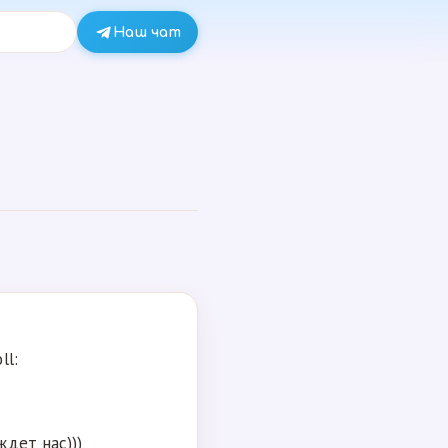
Наш чат
ll:
ждет нас)))