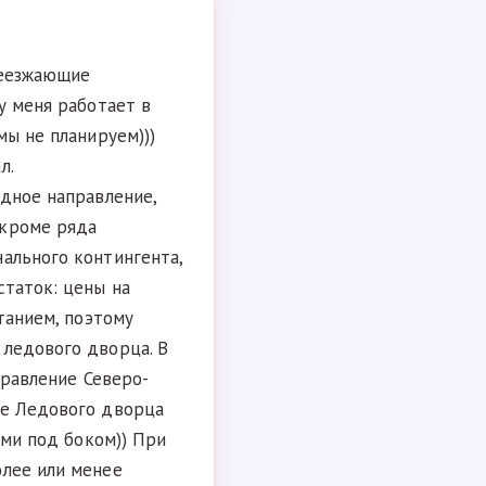
реезжающие
у меня работает в
мы не планируем)))
л.
адное направление,
 кроме ряда
ального контингента,
статок: цены на
танием, поэтому
 ледового дворца. В
аправление Северо-
ие Ледового дворца
ами под боком)) При
олее или менее