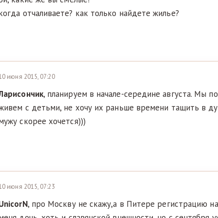
когда отчаливаете? как только найдете жилье?
10 июня 2015, 07:20
Ларисончик
, планируем в начале-середине августа. Мы п
живем с детьми, не хочу их раньше времени тащить в ду
мужу скорее хочется)))
10 июня 2015, 07:23
UnicorN
, про Москву не скажу,а в Питере регистрацию н
меня дочь, хоть и славянской внешности, но с сентября