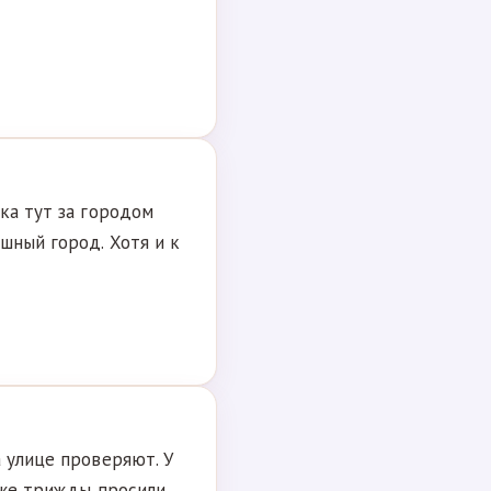
ока тут за городом
шный город. Хотя и к
а улице проверяют. У
 уже трижды просили