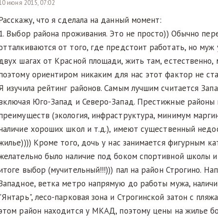
10 июня 2015, 07:02
Расскажу, что я сделала на данный момент:
1. Выбор района проживания. Это не просто)) Обычно пе
отталкиваются от того, где предстоит работать, но муж 
двух шагах от Красной площади, жить там, естественно, 
поэтому ориентиром никаким для нас этот фактор не ста
Я изучила рейтинг районов. Самым лучшим считается Зап
включая Юго-Запад и Северо-Запад. Престижные районы
преимуществ (экология, инфраструктура, минимум маргин
наличие хороших школ и т.д.), имеют существенный недо
жилье)))) Кроме того, дочь у нас занимается фигурным ка
желательно было наличие под боком спортивной школы и
итоге выбор (мучительный!!!))) пал на район Строгино. Н
Западное, ветка метро напрямую до работы мужа, налич
"Янтарь", лесо-парковая зона и Строгинской затон с пляж
этом район находится у МКАД, поэтому цены на жилье б