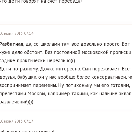
что дети говорят на счет переезда?
10 июня 2015, 07:14
Разбитная
, да, со школами там все довольно просто. Вот
хуже дело обстоит. Без постоянной московской прописки
садике практически нереально(((
Дети по-разному. Дочке интересно. Сын переживает. Все-
друзья, бабушки. он у нас вообще более консервативен, ч
воспринимает перемены. Ну потихоньку мы его готовим,
прелестями Москвы, например такими, как наличие аквап
развлечений))))
10 июня 2015, 07:17
ой, какие же вы смелые!