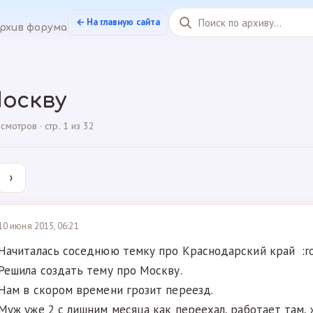
← На главную сайта
рхив форума
Москву
мотров · стр. 1 из 32
›
10 июня 2015, 06:21
Начиталась соседнюю темку про Краснодарский край :ro
Решила создать тему про Москву.
Нам в скором времени грозит переезд.
Муж уже 2 с лишним месяца как переехал, работает там, 