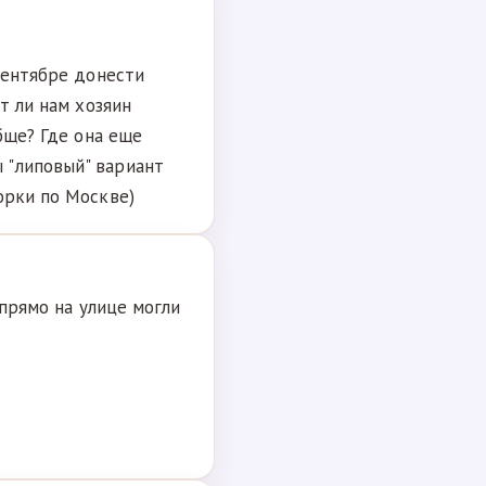
сентябре донести
т ли нам хозяин
бще? Где она еще
 "липовый" вариант
орки по Москве)
 прямо на улице могли