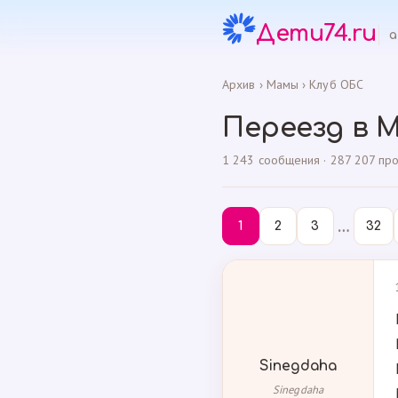
Дети74.ru
а
Архив
›
Мамы
›
Клуб ОБС
Переезд в 
1 243 сообщения · 287 207 прос
…
1
2
3
32
Sinegdaha
Sinegdaha