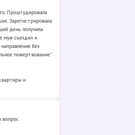
осто. Проштудировала
щих. Зарегистрировала
ющий день получила
е муж съездил и
 направления без
ольное пожертвование"
квартиры и
я вопрос