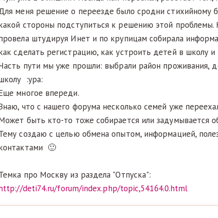
Для меня решение о переезде было сродни стихийному б
какой стороны подступиться к решению этой проблемы. 
провела штудируя Инет и по крупицам собирала информа
как сделать регистрацию, как устроить детей в школу и т.
Часть пути мы уже прошли: выбрали район проживания, д
школу :ура:
Еще многое впереди.
Знаю, что с нашего форума несколько семей уже перееха
Может быть кто-то тоже собирается или задумывается об
Тему создаю с целью обмена опытом, информацией, поле
контактами 🙂
Темка про Москву из раздела "Отпуска":
http://deti74.ru/forum/index.php/topic,54164.0.html