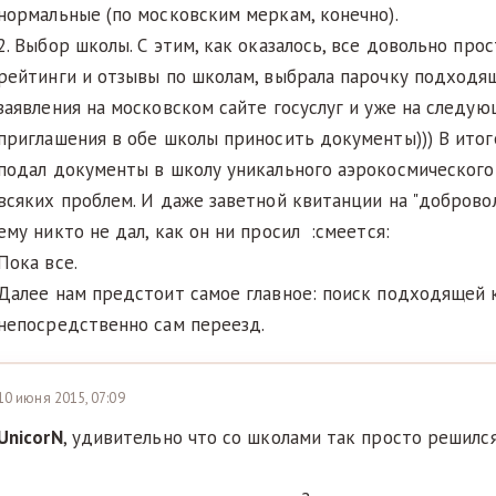
нормальные (по московским меркам, конечно).
2. Выбор школы. С этим, как оказалось, все довольно пр
рейтинги и отзывы по школам, выбрала парочку подходя
заявления на московском сайте госуслуг и уже на следу
приглашения в обе школы приносить документы))) В итог
подал документы в школу уникального аэрокосмического
всяких проблем. И даже заветной квитанции на "добров
ему никто не дал, как он ни просил :смеется:
Пока все.
Далее нам предстоит самое главное: поиск подходящей 
непосредственно сам переезд.
10 июня 2015, 07:09
UnicorN
, удивительно что со школами так просто решилс