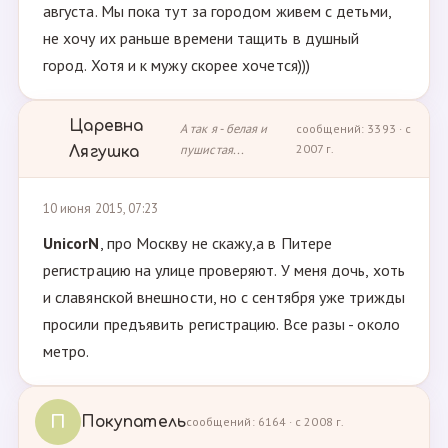
августа. Мы пока тут за городом живем с детьми,
не хочу их раньше времени тащить в душный
город. Хотя и к мужу скорее хочется)))
Царевна
А так я - белая и
сообщений: 3393 · с
пушистая...
2007 г.
Лягушка
10 июня 2015, 07:23
UnicorN
, про Москву не скажу,а в Питере
регистрацию на улице проверяют. У меня дочь, хоть
и славянской внешности, но с сентября уже трижды
просили предъявить регистрацию. Все разы - около
метро.
П
Покупатель
сообщений: 6164 · с 2008 г.