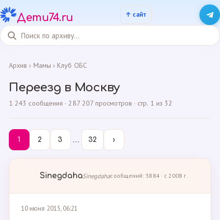
Дети74.ru
Архив
›
Мамы
›
Клуб ОБС
Переезд в Москву
1 243 сообщения · 287 207 просмотров · стр. 1 из 32
…
1
2
3
32
›
Sinegdaha
Sinegdaha
сообщений: 3884 · с 2008 г.
10 июня 2015, 06:21