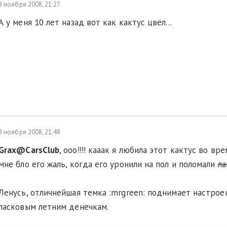
8 ноября 2008, 21:27
А у меня 10 лет назад вот как кактус цвёл...
8 ноября 2008, 21:48
Grax@СarsСlub
, ооо!!!! кааак я любила этот кактус во вре
мне бло его жаль, когда его уронили на пол и поломали
ла
Ленусь, отличнейшая темка :mrgreen: поднимает настрое
ласковым летним денечкам.