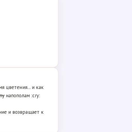
мя цветения... и как
пу
напополам :cry:
ние и возвращает к