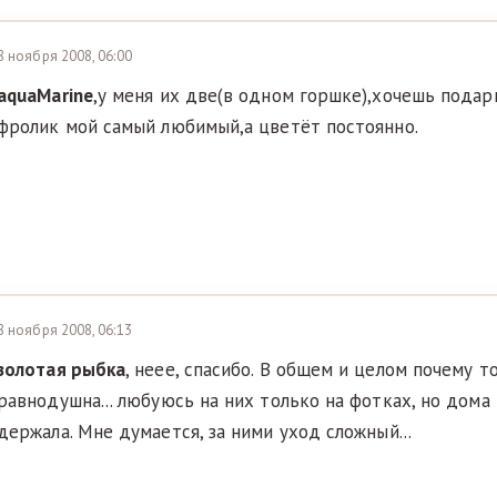
8 ноября 2008, 06:00
aquaMarine
,у меня их две(в одном горшке),хочешь пода
фролик мой самый любимый,а цветёт постоянно.
8 ноября 2008, 06:13
золотая рыбка
, неее, спасибо. В общем и целом почему т
равнодушна... любуюсь на них только на фотках, но дома 
держала. Мне думается, за ними уход сложный...