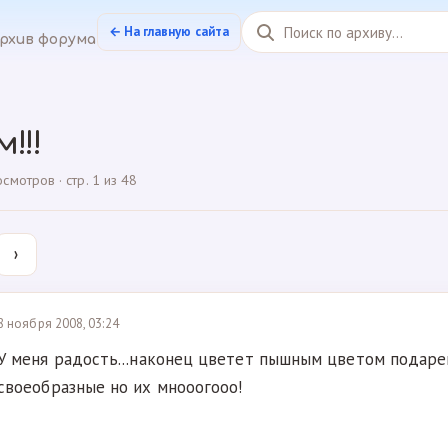
← На главную сайта
рхив форума
!!!
мотров · стр. 1 из 48
›
8 ноября 2008, 03:24
У меня радость...наконец цветет пышным цветом подаре
своеобразные но их мнооогооо!