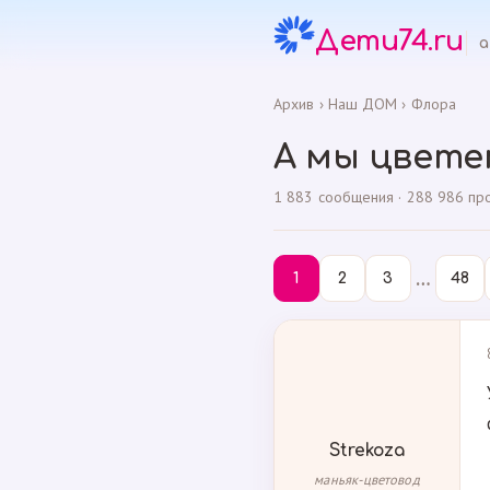
Дети74.ru
а
Архив
›
Наш ДОМ
›
Флора
А мы цветем
1 883 сообщения · 288 986 прос
…
1
2
3
48
Strekoza
маньяк-цветовод