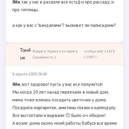
Яйя
,так у нас в разделе все есть)) и про рассаду, и
про теплицы..
а как у вас с "вандалами"? выживет ли палисадник?
Тан4
Я верю в Чудеса и не верю в
сообщений: 21629 ·
Случайности :)
с 2007 г.
ик
8 апреля 2009, 06:48
Яйя
, вот здорово! пусть у вас все получится!
Мы когда 20 лет назад переехали в новый дом,
мама тоже взялась посадить цветочки у дома.
Посадила маргаритки, анютины глазки и календулу.
Все вытоптали и вырвали 🙁 Было оч обидно!
А возле дома около моей работы бабуся все время