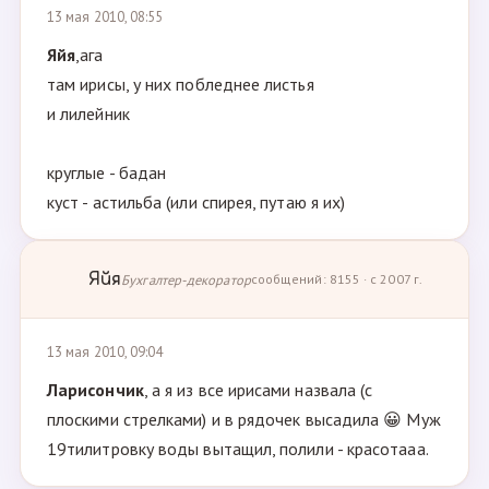
13 мая 2010, 08:55
Яйя
,ага
там ирисы, у них побледнее листья
и лилейник
круглые - бадан
куст - астильба (или спирея, путаю я их)
Яйя
Бухгалтер-декоратор
сообщений: 8155 · с 2007 г.
13 мая 2010, 09:04
Ларисончик
, а я из все ирисами назвала (с
плоскими стрелками) и в рядочек высадила 😀 Муж
19тилитровку воды вытащил, полили - красотааа.