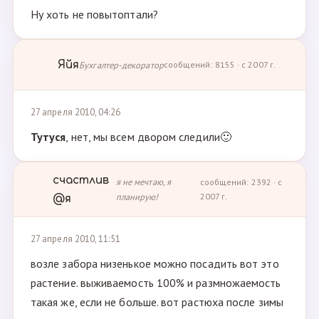
Ну хоть не повытоптали?
Яйя
Бухгалтер-декоратор
сообщений: 8155 · с 2007 г.
27 апреля 2010, 04:26
Тутуся
, нет, мы всем двором следили🙂
счастлив
я не мечтаю, я
сообщений: 2392 · с
планирую!
2007 г.
@я
27 апреля 2010, 11:51
возле забора низенькое можно посадить вот это
растение. выживаемость 100% и размножаемость
такая же, если не больше. вот растюха после зимы