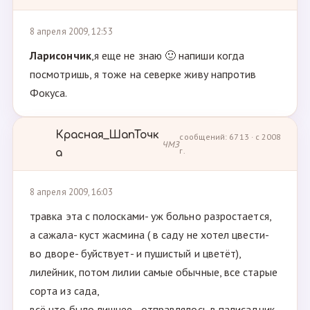
8 апреля 2009, 12:53
Ларисончик
,я еще не знаю 🙂 напиши когда
посмотришь, я тоже на северке живу напротив
Фокуса.
Красная_ШапТочк
сообщений: 6713 · с 2008
ЧМЗ
г.
а
8 апреля 2009, 16:03
травка эта с полосками- уж больно разростается,
а сажала- куст жасмина ( в саду не хотел цвести-
во дворе- буйствует- и пушистый и цветёт),
лилейник, потом лилии самые обычные, все старые
сорта из сада,
всё что было лишнее - отправлялось в палисадник,