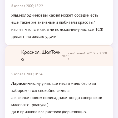
8 апреля 2009, 18:22
Яйя
,молодчинки вы какие! может соседки есть
еще такие же активные и любители красоты?
насчет что где как я не подсказчик-у нас все ТСЖ
делает, но желаю удачи!
Красная_ШапТочк
сообщений: 6713 · с 2008
ЧМЗ
г.
а
9 апреля 2009, 03:36
Ларисончик
, ну у нас где места мало было за
забором- тож спокойно сидела,
а в свеже-новом полисаднике- когда соперников
маловато- рванула )
да в принципе все растюхи (корневищно-