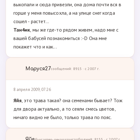
выкопали и сюда привезли, она дома почти вся в
горше у меня повысохла, а на улице снег когда
сошел - растет...
Тан4ик
, мы же где-то рядом живем, надо мне с
вашей бабусей познакомиться :-D Она мне
покажет что и как...
Маруся27
сообщений: 8915 · с 2007 г.
8 апреля 2009, 07:26
Яйя
, это трава такая? она семенами бывает? Тож
для двора актуально, а то сеяли смесь цветов,
ничаго видно не было, только трава по пояс.
Яйя
Бухгалтер-декоратор
сообщений: 8155 · с 2007 г.