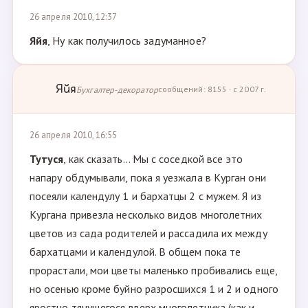
26 апреля 2010, 12:37
Яйя
, Ну как получилось задуманное?
Яйя
Бухгалтер-декоратор
сообщений: 8155 · с 2007 г.
26 апреля 2010, 16:55
Тутуся
, как сказать... Мы с соседкой все это
напару обдумывали, пока я уезжала в Курган они
посеяли календулу 1 и бархатцы 2 с мужем. Я из
Кургана привезла несколько видов многолетних
цветов из сада родителей и рассадила их между
бархатцами и календулой. В общем пока те
прорастали, мои цветы маленько пробивались еще,
но осенью кроме буйно разросшихся 1 и 2 и одного
яростно тянущегося вверх многолетника (как и