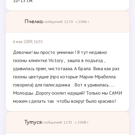
10-15 см.
Пчелка
сообщений: 1229 · с 2006 г.
6 мая 2009, 16:35
Девочки! вы просто умнички ! Я тут недавно
газоны клиентке Viсtory , зашла в подъезд ,
удивилась прям, чистотаааа. А брала Вика как раз
газоны цветущие (про которые Мария-Мрабелла
говорила) для палисадника . Вот я удивилась.....
Молодцы. Дорогу осилит идущий! Только мы САМИ
можем сделать так чтобы вокруг было красиво!
Тутуся
сообщений: 1135 · с 2008 г.