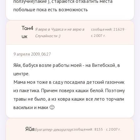
ползучие)такие ), стараются отхватить места
побольше пока есть возможность
Тан4
Я верю в Чудеса и не верю в
сообщений: 21629 ·
Случайности :)
с 2007 г.
ик
9 апреля 2009, 06:27
Яйя, бабуся возле работы моей - на Витебской, в
центре.
Мама моя тоже в саду посадила детский газончик
из пакетика. Причем поверх кашки белой. Поэтому
травы не было, а из ковра кашки все лето торчали
васильки и маки 🙂
Яйя
Бухгалтер-декоратор
сообщений: 8155 · с 2007 г.