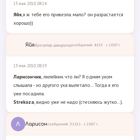
13 мая 2010, 08:14
Яйя
,я ж тебе его привезла. мало? он разрастается
хорошо))
Яйя
Бухгалтер-декоратор
сообщений: 8155 · с 2007 г.
13 мая 2010, 08:19
Ларисончик
, лилейник что ли? Я одним ухом
слышала - из другого уха вылетало... Тогда я его
уже посадила.
Strekoza
, видно уже не надо (стесняюсь жутко...).
Л
Ларисон
сообщений: 31311 · с 2007 г.