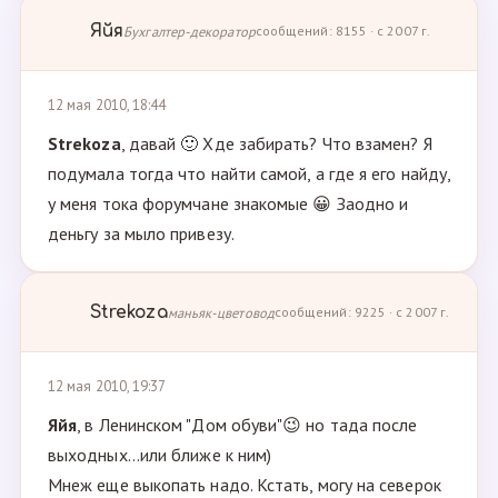
Яйя
Бухгалтер-декоратор
сообщений: 8155 · с 2007 г.
12 мая 2010, 18:44
Strekoza
, давай 🙂 Хде забирать? Что взамен? Я
подумала тогда что найти самой, а где я его найду,
у меня тока форумчане знакомые 😀 Заодно и
деньгу за мыло привезу.
Strekoza
маньяк-цветовод
сообщений: 9225 · с 2007 г.
12 мая 2010, 19:37
Яйя
, в Ленинском "Дом обуви"😉 но тада после
выходных...или ближе к ним)
Мнеж еще выкопать надо. Кстать, могу на северок