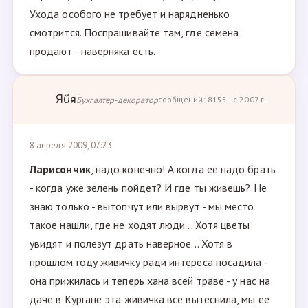
Ухода особого не требует и нарядненько
смотрится. Поспрашивайте там, где семена
продают - наверняка есть.
Яйя
Бухгалтер-декоратор
сообщений: 8155 · с 2007 г.
8 апреля 2009, 07:23
Ларисончик
, надо конечно! А когда ее надо брать
- когда уже зелень пойдет? И где ты живешь? Не
знаю только - вытопчут или вырвут - мы место
такое нашли, где не ходят люди... Хотя цветы
увидят и полезут драть наверное... Хотя в
прошлом году живичку ради интереса посадила -
она прижилась и теперь хана всей траве - у нас на
даче в Кургане эта живичка все вытеснила, мы ее