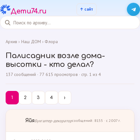
Дети74.ru
Архив
›
Наш ДОМ
›
Флора
Палисадник возле дома-
высотки - кто делал?
137 сообщений · 77 615 просмотров · стр. 1 из 4
1
2
3
4
›
Яйя
Бухгалтер-декоратор
сообщений: 8155 · с 2007 г.