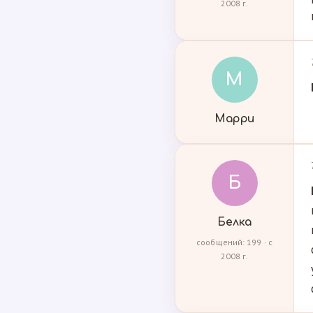
2008 г.
М
Марри
Б
Белка
сообщений: 199 · с
2008 г.