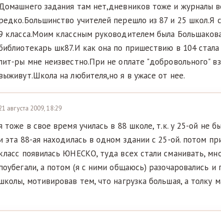
Домашнего задания там нет,дневников тоже и журналы 
редко.Большинство учителей перешло из 87 и 25 школ.Я 
9 класса.Моим классным руководителем была Большаков
библиотекарь шк87.И как она по пришествию в 104 стала
лит-ры мне неизвестно.При не оплате "добровольного" в
выживут.Школа на любителя,но я в ужасе от нее.
21 августа 2009, 18:29
я тоже в свое время училась в 88 школе, т.к. у 25-ой не 
и эта 88-ая находилась в одном здании с 25-ой. потом пр
класс появилась ЮНЕСКО, туда всех стали сманивать, мно
поубегали, а потом (я с ними общаюсь) разочаровались и
школы, мотивировав тем, что нагрузка большая, а толку ма