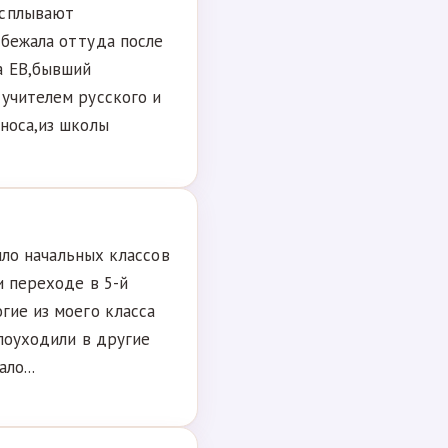
всплывают
сбежала оттуда после
а ЕВ,бывший
 учителем русского и
зноса,из школы
было начальных классов
и переходе в 5-й
гие из моего класса
 поуходили в другие
ло...