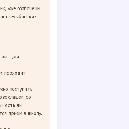
ик, уже озабочены
тинг челябинских
а вы туда
ам проходит
ожно поступить
рвоклашек, со
ы, есть ли
тся приём в школу.