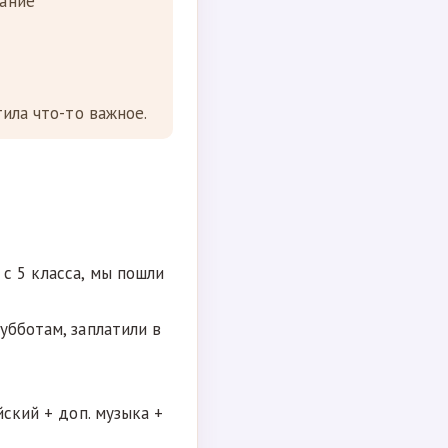
тание
тила что-то важное.
с 5 класса, мы пошли
убботам, заплатили в
йский + доп. музыка +