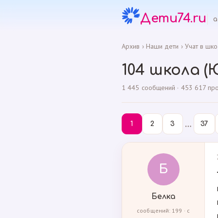
Дети74.ru
а
Архив
›
Наши дети
›
Учат в шко
104 школа 
1 445 сообщений · 453 617 прос
…
1
2
3
37
Б
Белка
сообщений: 199 · с