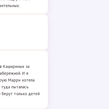
вительных.
ев Кашириных за
абережной. И я
торую Марри хотела
а туда пыталась
то берут только детей