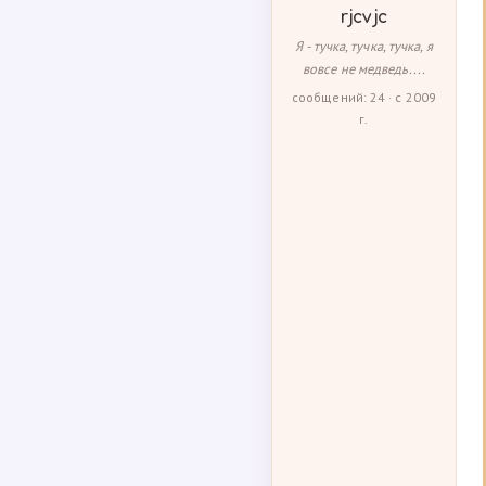
rjcvjc
Я - тучка, тучка, тучка, я
вовсе не медведь....
сообщений: 24 · с 2009
г.