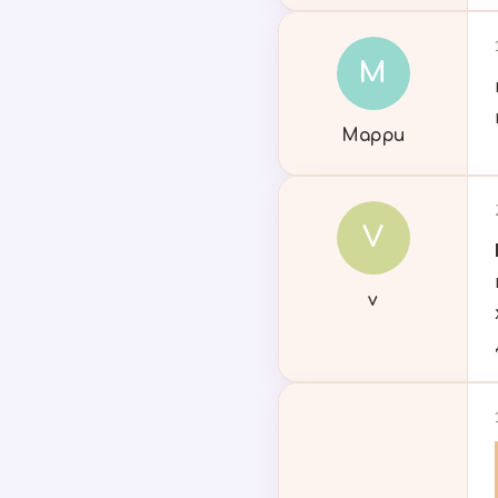
М
Марри
V
v