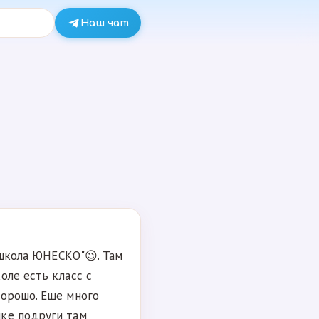
Наш чат
"школа ЮНЕСКО"😉. Там
оле есть класс с
хорошо. Еще много
чке подруги там