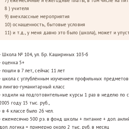
7) ежемесячные и ежегодные платы, в том числе на пи
8 ) учителя
9) внеклассные мероприятия
10) оснащенность, бытовые условия
11) и т.д., у меня давно это было (школа), может и упус
- Школа № 104, ул. Бр. Кашириных 103-б
- оценка 5+
- пошли в 7 лет, сейчас 11 лет
- школа с углублённым изучением профильных предметов 
в лингво-гуманитарный класс
- ходили на подготовительные курсы 1 раз в неделю по с
2005 году 15 тыс. руб.,
- в 4 классе было 26 чел.
- ежемесячно 500 рэ. в фонд школы + питание + доп. анли
доп. логика = примерно около 2 тыс. руб. в месяц