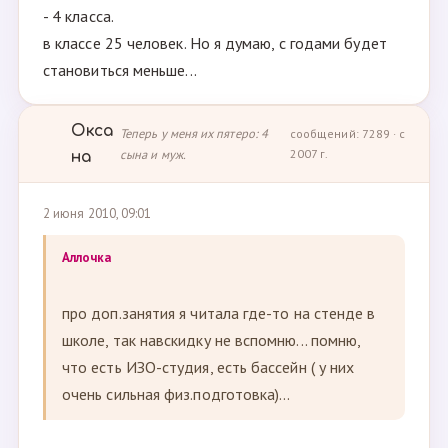
- 4 класса.
в классе 25 человек. Но я думаю, с годами будет
становиться меньше...
Окса
Теперь у меня их пятеро: 4
сообщений: 7289 · с
сына и муж.
2007 г.
на
2 июня 2010, 09:01
Аллочка
про доп.занятия я читала где-то на стенде в
школе, так навскидку не вспомню... помню,
что есть ИЗО-студия, есть бассейн ( у них
очень сильная физ.подготовка)...