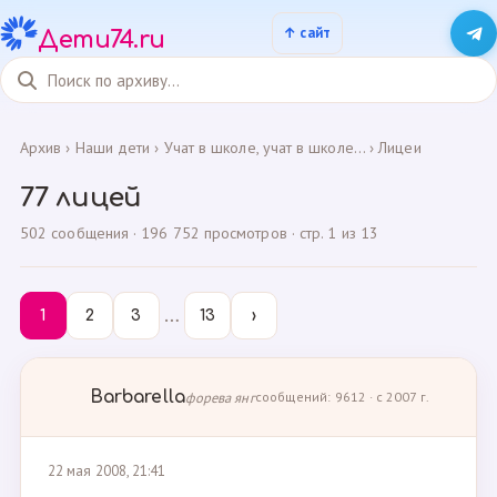
Дети74.ru
Архив
›
Наши дети
›
Учат в школе, учат в школе...
›
Лицеи
77 лицей
502 сообщения · 196 752 просмотров · стр. 1 из 13
…
1
2
3
13
›
Barbarella
форева янг
сообщений: 9612 · с 2007 г.
22 мая 2008, 21:41