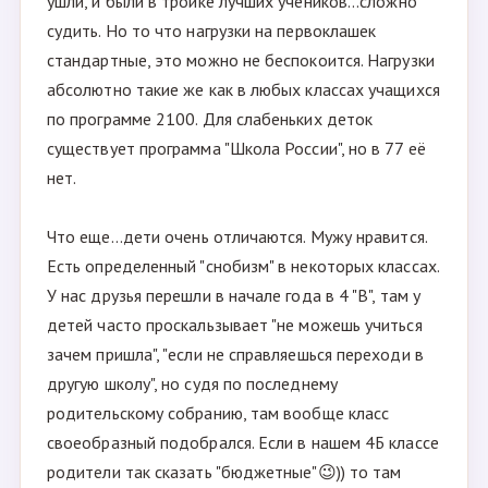
ушли, и были в тройке лучших учеников...сложно
судить. Но то что нагрузки на первоклашек
стандартные, это можно не беспокоится. Нагрузки
абсолютно такие же как в любых классах учащихся
по программе 2100. Для слабеньких деток
существует программа "Школа России", но в 77 её
нет.
Что еще...дети очень отличаются. Мужу нравится.
Есть определенный "снобизм" в некоторых классах.
У нас друзья перешли в начале года в 4 "В", там у
детей часто проскальзывает "не можешь учиться
зачем пришла", "если не справляешься переходи в
другую школу", но судя по последнему
родительскому собранию, там вообще класс
своеобразный подобрался. Если в нашем 4Б классе
родители так сказать "бюджетные"😉)) то там