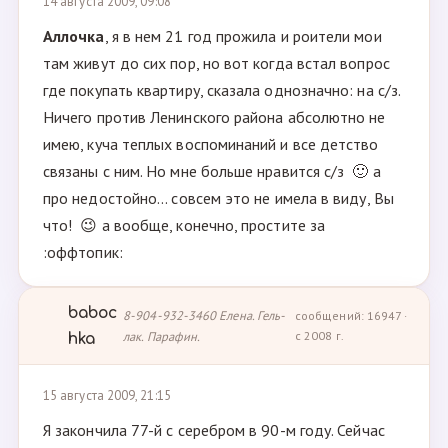
14 августа 2009, 09:08
Аллочка
, я в нем 21 год прожила и роители мои
там живут до сих пор, но вот когда встал вопрос
где покупать квартиру, сказала однозначно: на с/з.
Ничего против Ленинского района абсолютно не
имею, куча теплых воспоминаний и все детство
связаны с ним. Но мне больше нравится с/з 🙂 а
про недостойно... совсем это не имела в виду, Вы
что! 😉 а вообще, конечно, простите за
:оффтопик:
baboc
8-904-932-3460 Елена. Гель-
сообщений: 16947 ·
лак. Парафин.
с 2008 г.
hka
15 августа 2009, 21:15
Я закончила 77-й с серебром в 90-м году. Сейчас