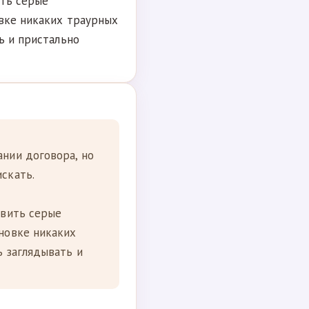
ить серые
овке никаких траурных
ь и пристально
ании договора, но
скать.
авить серые
ановке никаких
ь заглядывать и