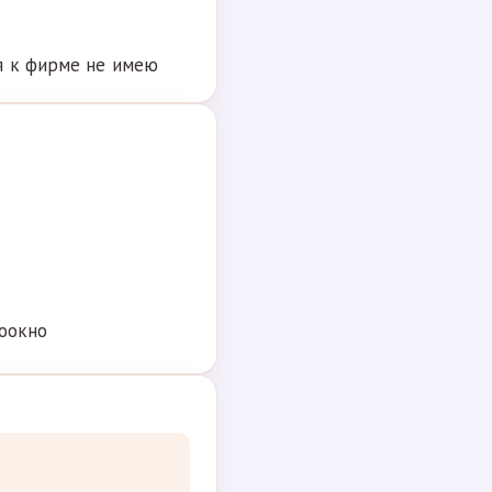
я к фирме не имею
роокно