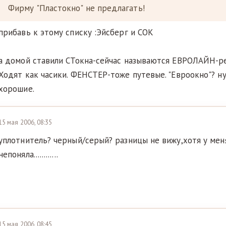
Фирму "Пластокно" не предлагать!
прибавь к этому списку :Эйсберг и СОК
а домой ставили СТокна-сейчас называются ЕВРОЛАЙН-р
Ходят как часики. ФЕНСТЕР-тоже путевые. "Евроокно"? ну
хорошие.
15 мая 2006, 08:35
уплотнитель? черный/серый? разницы не вижу,хотя у мен
непоняла............
15 мая 2006, 08:45