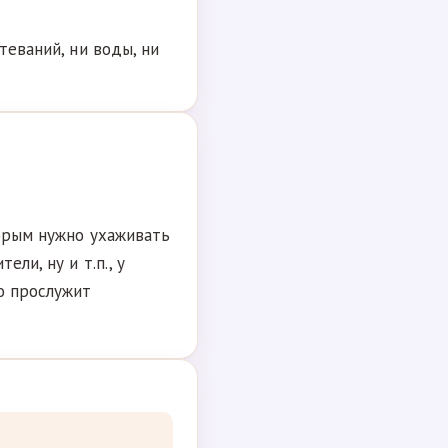
теваний, ни воды, ни
торым нужно ухаживать
ли, ну и т.п., у
о прослужит