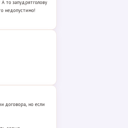
 А то запудрятголову
то недопустимо!
и договора, но если