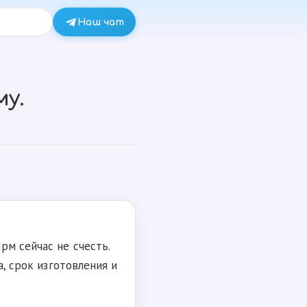
Наш чат
у.
рм сейчас не счесть.
а, срок изготовления и