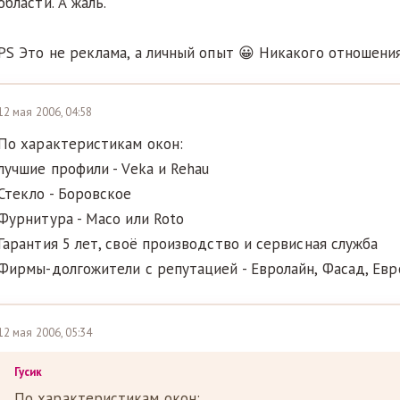
области. А жаль.
PS Это не реклама, а личный опыт 😀 Никакого отношени
12 мая 2006, 04:58
По характеристикам окон:
лучшие профили - Veka и Rehau
Стекло - Боровское
Фурнитура - Масо или Roto
Гарантия 5 лет, своё производство и сервисная служба
Фирмы-долгожители с репутацией - Евролайн, Фасад, Ев
12 мая 2006, 05:34
Гусик
По характеристикам окон: