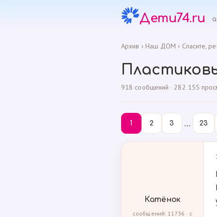
Дети74.ru
а
Архив
›
Наш ДОМ
›
Спасите, ре
Пластиковы
918 сообщений · 282 155 просмо
…
1
2
3
23
Катёнок
сообщений: 11736 · с