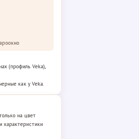
Евроокно
ах (профиль Veka),
черные как у Veka.
 только на цвет
 и характеристики