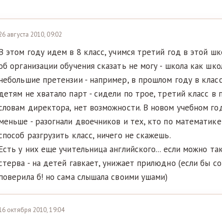
26 августа 2010, 09:02
В этом году идем в 8 класс, учимся третий год в этой шк
об организации обучения сказать не могу - школа как шко
небольшие претензии - например, в прошлом году в класс
детям не хватало парт - сидели по трое, третий класс в 
словам директора, нет возможности. В новом учебном го
меньше - разогнали двоечников и тех, кто по математике
способ разгрузить класс, ничего не скажешь.
Есть у них еще учительница английского... если можно так
стерва - на детей гавкает, унижает прилюдно (если бы со
поверила б! но сама слышала своими ушами)
16 октября 2010, 19:04