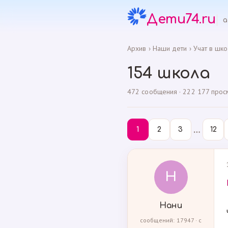
Дети74.ru
а
Архив
›
Наши дети
›
Учат в шко
154 школа
472 сообщения · 222 177 просмо
…
1
2
3
12
Н
Нани
сообщений: 17947 · с