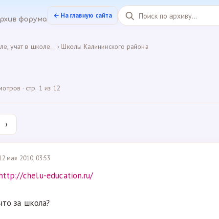
← На главную сайта
рхив форума
ле, учат в школе...
›
Школы Калининского района
тров · стр. 1 из 12
›
12 мая 2010, 03:53
http://chel.u-education.ru/
что за школа?