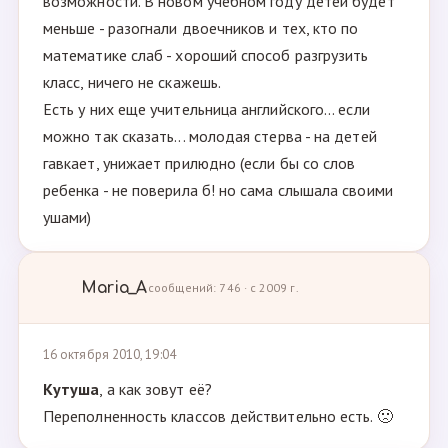
возможности. В новом учебном году детей будет
меньше - разогнали двоечников и тех, кто по
математике слаб - хороший способ разгрузить
класс, ничего не скажешь.
Есть у них еще учительница английского... если
можно так сказать... молодая стерва - на детей
гавкает, унижает прилюдно (если бы со слов
ребенка - не поверила б! но сама слышала своими
ушами)
Maria_A
сообщений: 746 · с 2009 г.
16 октября 2010, 19:04
Кутуша
, а как зовут её?
Переполненность классов действительно есть. 🙁