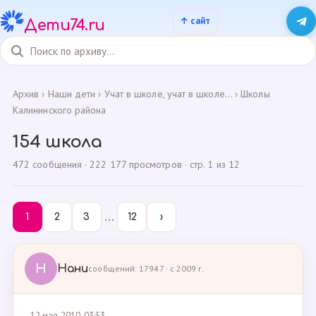
Дети74.ru
Архив
›
Наши дети
›
Учат в школе, учат в школе...
›
Школы
Калининского района
154 школа
472 сообщения · 222 177 просмотров · стр. 1 из 12
…
1
2
3
12
›
Н
Нани
сообщений: 17947 · с 2009 г.
12 мая 2010, 03:53