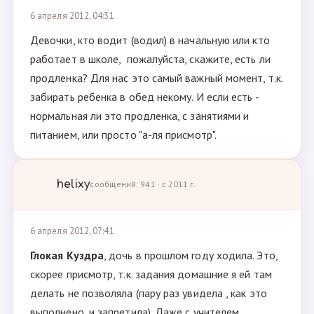
6 апреля 2012, 04:31
Девочки, кто водит (водил) в начальную или кто
работает в школе, пожалуйста, скажите, есть ли
продленка? Для нас это самый важный момент, т.к.
забирать ребенка в обед некому. И если есть -
нормальная ли это продленка, с занятиями и
питанием, или просто "а-ля присмотр".
helixy
сообщений: 941 · с 2011 г.
6 апреля 2012, 07:41
Глокая Куздра
, дочь в прошлом году ходила. Это,
скорее присмотр, т.к. задания домашние я ей там
делать не позволяла (пару раз увидела , как это
выполнено, и запретила). Даже с учителем