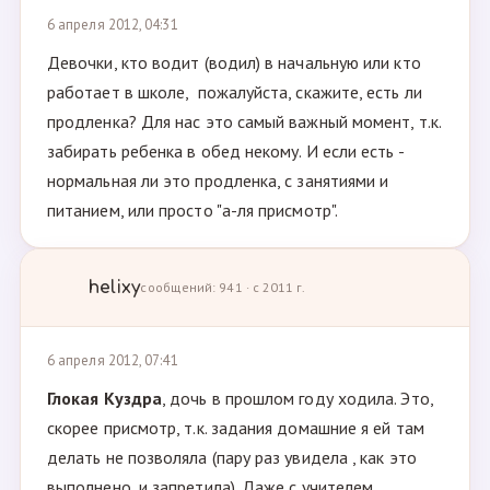
6 апреля 2012, 04:31
Девочки, кто водит (водил) в начальную или кто
работает в школе, пожалуйста, скажите, есть ли
продленка? Для нас это самый важный момент, т.к.
забирать ребенка в обед некому. И если есть -
нормальная ли это продленка, с занятиями и
питанием, или просто "а-ля присмотр".
helixy
сообщений: 941 · с 2011 г.
6 апреля 2012, 07:41
Глокая Куздра
, дочь в прошлом году ходила. Это,
скорее присмотр, т.к. задания домашние я ей там
делать не позволяла (пару раз увидела , как это
выполнено, и запретила). Даже с учителем