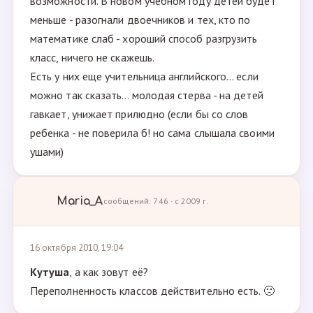
возможности. В новом учебном году детей будет
меньше - разогнали двоечников и тех, кто по
математике слаб - хороший способ разгрузить
класс, ничего не скажешь.
Есть у них еще учительница английского... если
можно так сказать... молодая стерва - на детей
гавкает, унижает прилюдно (если бы со слов
ребенка - не поверила б! но сама слышала своими
ушами)
Maria_A
сообщений: 746 · с 2009 г.
16 октября 2010, 19:04
Кутуша
, а как зовут её?
Переполненность классов действительно есть. 🙁