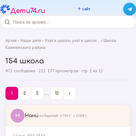
Дети74.ru
Архив
›
Наши дети
›
Учат в школе, учат в школе...
›
Школы
Калининского района
154 школа
472 сообщения · 222 177 просмотров · стр. 1 из 12
…
1
2
3
12
›
Н
Нани
сообщений: 17947 · с 2009 г.
12 мая 2010, 03:53