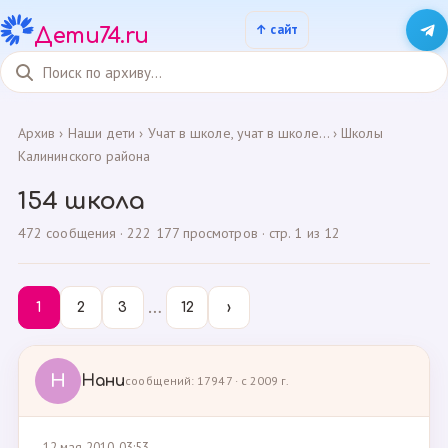
Дети74.ru
Архив
›
Наши дети
›
Учат в школе, учат в школе...
›
Школы
Калининского района
154 школа
472 сообщения · 222 177 просмотров · стр. 1 из 12
…
1
2
3
12
›
Н
Нани
сообщений: 17947 · с 2009 г.
12 мая 2010, 03:53