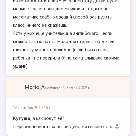
возможности. В новом учебном году детей будет
меньше - разогнали двоечников и тех, кто по
математике слаб - хороший способ разгрузить
класс, ничего не скажешь.
Есть у них еще учительница английского... если
можно так сказать... молодая стерва - на детей
гавкает, унижает прилюдно (если бы со слов
ребенка - не поверила б! но сама слышала своими
ушами)
Maria_A
сообщений: 746 · с 2009 г.
16 октября 2010, 19:04
Кутуша
, а как зовут её?
Переполненность классов действительно есть. 🙁