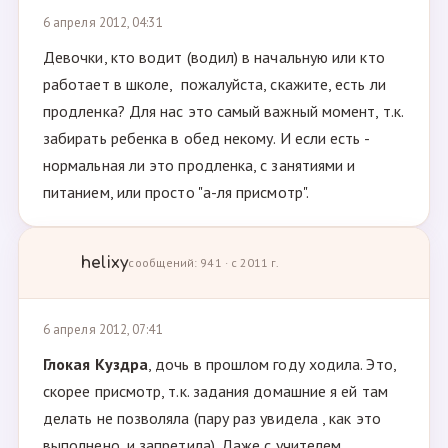
6 апреля 2012, 04:31
Девочки, кто водит (водил) в начальную или кто
работает в школе, пожалуйста, скажите, есть ли
продленка? Для нас это самый важный момент, т.к.
забирать ребенка в обед некому. И если есть -
нормальная ли это продленка, с занятиями и
питанием, или просто "а-ля присмотр".
helixy
сообщений: 941 · с 2011 г.
6 апреля 2012, 07:41
Глокая Куздра
, дочь в прошлом году ходила. Это,
скорее присмотр, т.к. задания домашние я ей там
делать не позволяла (пару раз увидела , как это
выполнено, и запретила). Даже с учителем