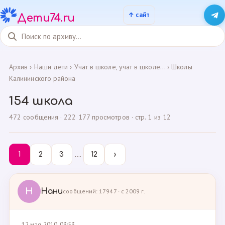
Дети74.ru
Архив
›
Наши дети
›
Учат в школе, учат в школе...
›
Школы
Калининского района
154 школа
472 сообщения · 222 177 просмотров · стр. 1 из 12
…
1
2
3
12
›
Н
Нани
сообщений: 17947 · с 2009 г.
12 мая 2010, 03:53