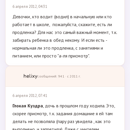
6 апреля 2012, 04:31
Девочки, кто водит (водил) в начальную или кто
работает в школе, пожалуйста, скажите, есть ли
продленка? Для нас это самый важный момент, т.к.
забирать ребенка в обед некому. И если есть -
нормальная ли это продленка, с занятиями и
питанием, или просто "а-ля присмотр".
helixy
сообщений: 941 · с 2011 г.
6 апреля 2012, 07:41
Глокая Куздра
, дочь в прошлом году ходила. Это,
скорее присмотр, т.к. задания домашние я ей там
делать не позволяла (пару раз увидела , как это
выполнено, и запретила). Даже с учителем