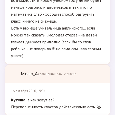
возможности. В новом учебном году детей будет
меньше - разогнали двоечников и тех, кто по
математике слаб - хороший способ разгрузить
класс, ничего не скажешь.
Есть у них еще учительница английского... если
можно так сказать... молодая стерва - на детей
гавкает, унижает прилюдно (если бы со слов
ребенка - не поверила б! но сама слышала своими
ушами)
Maria_A
сообщений: 746 · с 2009 г.
16 октября 2010, 19:04
Кутуша
, а как зовут её?
Переполненность классов действительно есть. 🙁