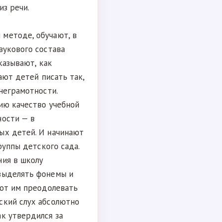
из речи.
методе, обучают, в
вукового состава
казывают, как
ают детей писать так,
неграмотности.
ию качество учебной
ности — в
ых детей. И начинают
руппы детского сада.
ния в школу
 выделять фонемы и
ают им преодолевать
ский слух абсолютно
к утвердился за