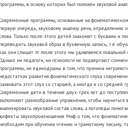
программы, в основу которых был положен звуковой анал
Современные программы, основанные на фонематическом 
первую очередь, звуковому анализу речи, определению з
слова. Только после этого детей знакомят с буквами и по
переводить звуковой образ в буквенную запись, т.е. обуч
как они слышат. И после этого мы удивляемся повальной 
Однако ни педагоги, ни психологи не подвергают сомнен
программы, но единодушны в том, что причина неграмот
недостатках развития фонематического слуха современн
развивать этот слух со старшей, а иногда и со средней г
Современные дети в течение двух-трех лет до поступле
выполняют разнообразные упражнения, чтобы научиться
анализировать звуковой состав слова, а логопеды помог
дефекты звукопроизношения. Миф о том, что фонематиче
необходим при обучении чтению и грамотному письму, та