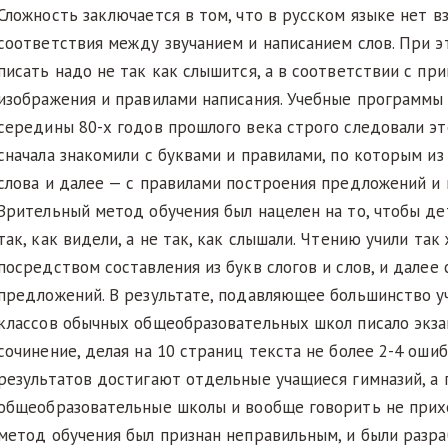
Сложность заключается в том, что в русском языке нет в
соответствия между звучанием и написанием слов. При э
писать надо не так как слышится, а в соответствии с пр
изображения и правилами написания. Учебные программы
середины 80-х годов прошлого века строго следовали э
сначала знакомили с буквами и правилами, по которым и
слова и далее — с правилами построения предложений и 
Зрительный метод обучения был нацелен на то, чтобы де
так, как видели, а не так, как слышали. Чтению учили так 
посредством составления из букв слогов и слов, и далее
предложений. В результате, подавляющее большинство 
классов обычных общеобразовательных школ писало экз
сочинение, делая на 10 страниц текста не более 2-4 ошиб
результатов достигают отдельные учащиеся гимназий, а 
общеобразовательные школы и вообще говорить не прихо
метод обучения был признан неправильным, и были разр