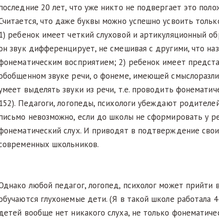
последние 20 лет, что уже никто не подвергает это пол
Считается, что даже буквы можно успешно усвоить только 
1) ребенок имеет четкий слуховой и артикуляционный обра
он звук дифференцирует, не смешивая с другими, что на
фонематическим восприятием; 2) ребенок имеет предст
обобщенном звуке речи, о фонеме, имеющей смыслоразли
умеет выделять звуки из речи, т.е. проводить фонематиче
152). Педагоги, логопеды, психологи убеждают родителей
письмо невозможно, если до школы не сформировать у р
фонематический слух. И приводят в подтверждение свои
современных школьников.
Однако любой педагог, логопед, психолог может прийти в
обучаются глухонемые дети. (Я в такой школе работала 4
детей вообще нет никакого слуха, не только фонематичес