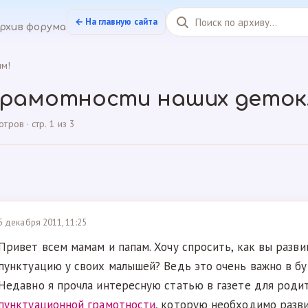
← На главную сайта
рхив форума
им!
грамотности наших деток
ров · стр. 1 из 3
5 декабря 2011, 11:25
Привет всем мамам и папам. Хочу спросить, как вы разв
пунктуацию у своих малышей? Ведь это очень важно в б
Недавно я прочла интересную статью в газете для роди
пунктуационной грамотности
, которую необходимо разви