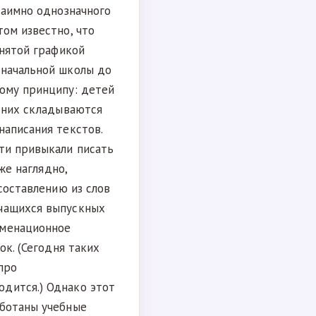
заимно однозначного
том известно, что
инятой графикой
 начальной школы до
тому принципу: детей
з них складываются
написания текстов.
ти привыкали писать
же наглядно,
 составлению из слов
учащихся выпускных
аменационное
ок. (Сегодня таких
про
дится.) Однако этот
аботаны учебные