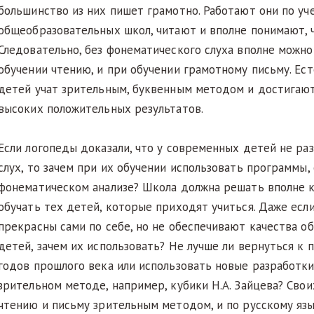
большинство из них пишет грамотно. Работают они по уч
общеобразовательных школ, читают и вполне понимают, ч
Следовательно, без фонематического слуха вполне можно
обучении чтению, и при обучении грамотному письму. Ес
детей учат зрительным, буквенным методом и достигаю
высоких положительных результатов.
Если логопеды доказали, что у современных детей не ра
слух, то зачем при их обучении использовать программы,
фонематическом анализе? Школа должна решать вполне к
обучать тех детей, которые приходят учиться. Даже есл
прекрасны сами по себе, но не обеспечивают качества о
детей, зачем их использовать? Не лучше ли вернуться к 
годов прошлого века или использовать новые разработки
зрительном методе, например, кубики Н.А. Зайцева? Свои
чтению и письму зрительным методом, и по русскому язы