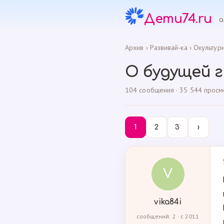
Дети74.ru
а
Архив
›
Развивай-ка
›
Окультур
О будущей 
104 сообщения · 35 544 просмот
1
2
3
›
V
vika84i
сообщений: 2 · с 2011