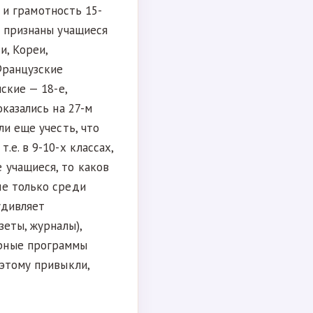
е и грамотность 15-
и признаны учащиеся
и, Кореи,
Французские
ские — 18-е,
оказались на 27-м
ли еще учесть, что
е. в 9-10-х классах,
 учащиеся, то каков
не только среди
удивляет
зеты, журналы),
ерные программы
 этому привыкли,