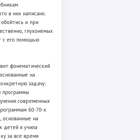
ебникам
то в них написано.
 обойтись и при
тественно, глухонемых
т с его помощью
звит фонематический
 основанные на
онкретную задачу:
и программы
бучения современных
программам 60-70-х
, основанные на
х детей я учила
ку за все время