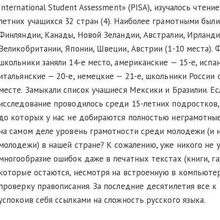
International Student Assessment» (PISA), изучалось чтени
летних учащихся 32 стран (4). Наиболее грамотными был
Финляндии, Канады, Новой Зеландии, Австралии, Ирланди
Великобритании, Японии, Швеции, Австрии (1-10 места). 
школьники заняли 14-е место, американские — 15-е, испан
итальянские — 20-е, немецкие — 21-е, школьники России 
месте. Замыкали список учащиеся Мексики и Бразилии. Ес
исследование проводилось среди 15-летних подростков, т.
до которых у нас не добираются полностью неграмотные
на самом деле уровень грамотности среди молодежи (и 
молодежи) в нашей стране? К сожалению, уже никого не 
многообразие ошибок даже в печатных текстах (книги, га
которые остаются, несмотря на встроенную в компьют
проверку правописания. За последние десятилетия все к
успокоив себя ссылками на сложность русского языка.