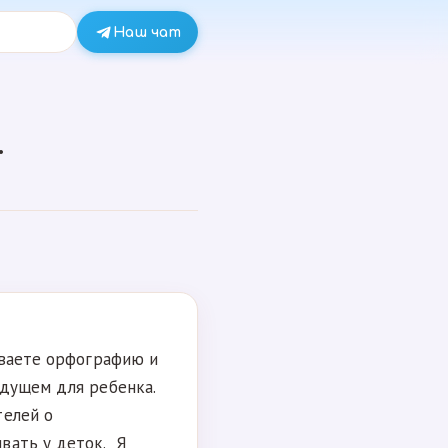
Наш чат
.
иваете орфографию и
удущем для ребенка.
телей о
вать у деток. Я