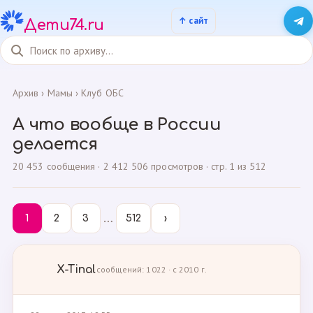
Дети74.ru
Архив
›
Мамы
›
Клуб ОБС
А что вообще в России
делается
20 453 сообщения · 2 412 506 просмотров · стр. 1 из 512
…
1
2
3
512
›
X-Tinal
сообщений: 1022 · с 2010 г.