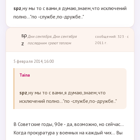
spz
,ну мы то с вами,я думаю,знаем,что исключений
полно..."по -службе,по-дружбе.."
sp
Дни сентября. Дни сентября
сообщений: 323 · с
последним греют теплом
2011 г.
z
5 февраля 2014, 16:00
Taina
spz
,ну мы то с вами,я думаю,знаем,что
исключений полно..."по -службе,по-дружбе.."
В Советские годы, 90е - да, возможно, но сейчас...
Когда прокуратура у военных на каждый чих... Вы