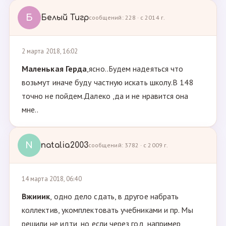
Б
Белый Тигр
сообщений: 228 · с 2014 г.
2 марта 2018, 16:02
Маленькая Герда
,ясно..Будем надеяться что
возьмут иначе буду частную искать школу.В 148
точно не пойдем.Далеко ,да и не нравится она
мне..
N
natalia2003
сообщений: 3782 · с 2009 г.
14 марта 2018, 06:40
Вжииик
, одно дело сдать, в другое набрать
коллектив, укомплектовать учебниками и пр. Мы
решили не идти, но если через год, например,