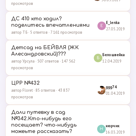
просмотров
ДС 410 кто ходил?
E_lenka
поделитесь впечатлениями
E
27.05.2019
автор ТБ · 5 ответов · 7 161 просмотров
Детсад на БЕЙВЛЯ (ЖК
Алесандровский)???
Белошвейка
Б
12.04.2019
автор Урсула · 507 ответов · 147 562
просмотров
ЦРР №432
ggg74
автор Floret · 85 ответов · 43 837
01.04.2019
просмотров
Дали путевку в сад
№342.Кто-нибудь его
посещает? что-нибудь
нюрчик
Н
можеьте рассказать?
16.03.2019