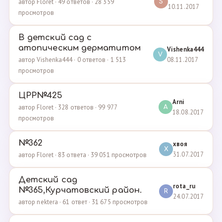
автор Floret · 49 ответов · 28 359
S
10.11.2017
просмотров
В детский сад с
атопическим дерматитом
Vishenka444
V
08.11.2017
автор Vishenka444 · 0 ответов · 1 513
просмотров
ЦРР№425
Arni
автор Floret · 328 ответов · 99 977
A
18.08.2017
просмотров
№362
хвоя
Х
31.07.2017
автор Floret · 83 ответа · 39 051 просмотров
Детский сад
rota_ru
№365,Курчатовский район.
R
24.07.2017
автор nektera · 61 ответ · 31 675 просмотров