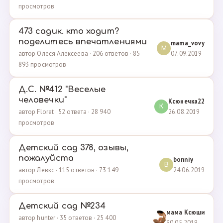
просмотров
473 садик. кто ходит?
поделитесь впечатлениями
mama_vovy
M
07.09.2019
автор Олеся Алексеева · 206 ответов · 85
893 просмотров
Д.С. №412 "Веселые
человечки"
Ксюнечка22
К
26.08.2019
автор Floret · 52 ответа · 28 940
просмотров
Детский сад 378, озывы,
пожалуйста
bonniy
B
24.06.2019
автор Левкс · 115 ответов · 73 149
просмотров
Детский сад №234
мама Ксюши
автор hunter · 35 ответов · 25 400
30.05.2019