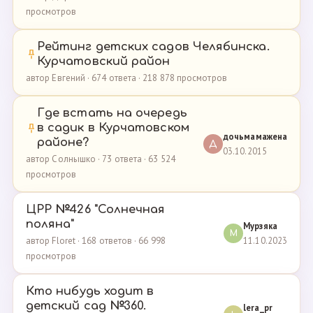
просмотров
Рейтинг детских садов Челябинска.
Курчатовский район
автор Евгений · 674 ответа · 218 878 просмотров
Где встать на очередь
в садик в Курчатовском
дочьмамажена
районе?
Д
03.10.2015
автор Солнышко · 73 ответа · 63 524
просмотров
ЦРР №426 "Солнечная
поляна"
Мурзяка
М
11.10.2023
автор Floret · 168 ответов · 66 998
просмотров
Кто нибудь ходит в
детский сад №360.
lera_pr