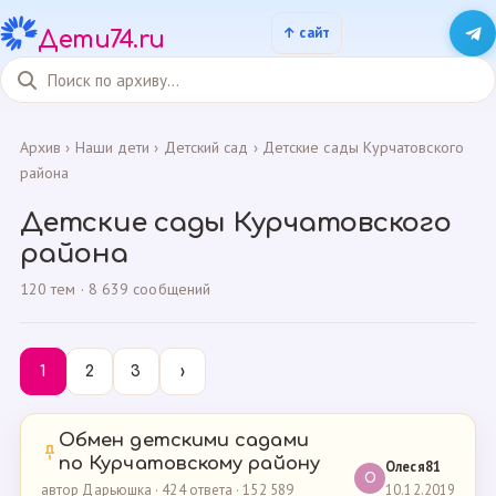
Дети74.ru
Архив
›
Наши дети
›
Детский сад
›
Детские сады Курчатовского
района
Детские сады Курчатовского
района
120 тем · 8 639 сообщений
1
2
3
›
Обмен детскими садами
по Курчатовскому району
Олеся81
О
10.12.2019
автор Дарьюшка · 424 ответа · 152 589