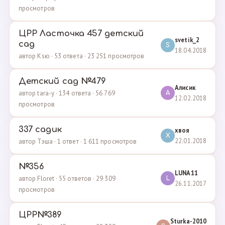
просмотров
ЦРР Ласточка 457 детский
svetik_2
сад
S
18.04.2018
автор Кsю · 53 ответа · 23 251 просмотров
Детский сад №479
Алисик
автор tara-y · 134 ответа · 56 769
А
12.02.2018
просмотров
337 садик
хвоя
Х
22.01.2018
автор Тэша · 1 ответ · 1 611 просмотров
№356
LUNA11
автор Floret · 55 ответов · 29 309
L
26.11.2017
просмотров
ЦРР№389
Sturka-2010