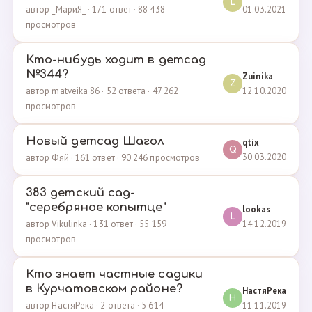
L
01.03.2021
автор _МариЯ_ · 171 ответ · 88 438
просмотров
Кто-нибудь ходит в детсад
№344?
Zuinika
Z
12.10.2020
автор matveika 86 · 52 ответа · 47 262
просмотров
Новый детсад Шагол
qtix
Q
30.03.2020
автор Фяй · 161 ответ · 90 246 просмотров
383 детский сад-
"серебряное копытце"
lookas
L
14.12.2019
автор Vikulinka · 131 ответ · 55 159
просмотров
Кто знает частные садики
в Курчатовском районе?
НастяРека
Н
11.11.2019
автор НастяРека · 2 ответа · 5 614