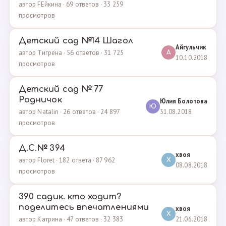
автор FEйкина · 69 ответов · 33 259
просмотров
Детский сад №14 Шагол
Айгульчик
автор Тигрена · 56 ответов · 31 725
А
10.10.2018
просмотров
Детский сад № 77
Родничок
Юлия Болотова
Ю
31.08.2018
автор Natalin · 26 ответов · 24 897
просмотров
Д.С.№ 394
хвоя
автор Floret · 182 ответа · 87 962
Х
08.08.2018
просмотров
390 садик. кто ходит?
поделитесь впечатлениями
хвоя
Х
21.06.2018
автор Катрина · 47 ответов · 32 383