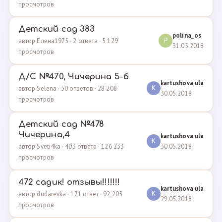
просмотров
Детский сад 383
polina_os
автор Елена1975 · 2 ответа · 5 129
P
31.05.2018
просмотров
Д/С №470, Чичерина 5-б
kartushova ula
автор Selena · 50 ответов · 28 208
K
30.05.2018
просмотров
Детский сад №478
Чичерина,4
kartushova ula
K
30.05.2018
автор Sveti4ka · 403 ответа · 126 233
просмотров
472 садик! отзывы!!!!!!!
kartushova ula
автор dudarevka · 171 ответ · 92 205
K
29.05.2018
просмотров