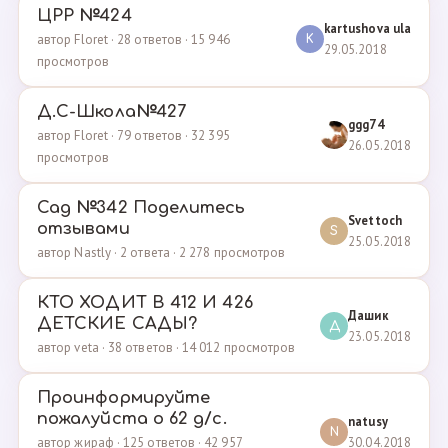
ЦРР №424
kartushova ula
автор Floret · 28 ответов · 15 946
K
29.05.2018
просмотров
Д.С-Школа№427
ggg74
автор Floret · 79 ответов · 32 395
26.05.2018
просмотров
Сад №342 Поделитесь
Svettoch
отзывами
S
25.05.2018
автор Nastly · 2 ответа · 2 278 просмотров
КТО ХОДИТ В 412 И 426
Дашик
ДЕТСКИЕ САДЫ?
Д
23.05.2018
автор veta · 38 ответов · 14 012 просмотров
Проинформируйте
пожалуйста о 62 д/с.
natusy
N
30.04.2018
автор жираф · 125 ответов · 42 957