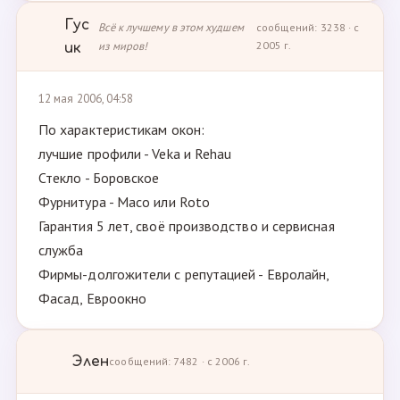
Гус
Всё к лучшему в этом худшем
сообщений: 3238 · с
из миров!
2005 г.
ик
12 мая 2006, 04:58
По характеристикам окон:
лучшие профили - Veka и Rehau
Стекло - Боровское
Фурнитура - Масо или Roto
Гарантия 5 лет, своё производство и сервисная
служба
Фирмы-долгожители с репутацией - Евролайн,
Фасад, Евроокно
Элен
сообщений: 7482 · с 2006 г.