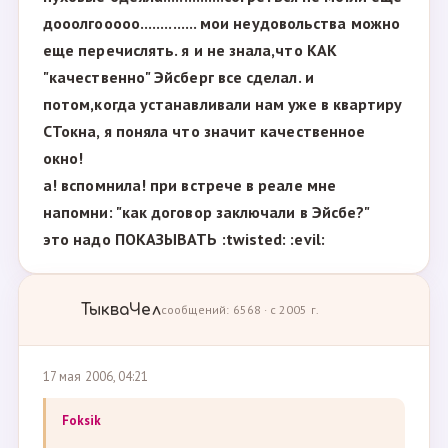
дооолгооооо.............. мои неудовольства можно
еще перечислять. я и не знала,что КАК
"качественно" Эйсберг все сделал. и
потом,когда устанавливали нам уже в квартиру
СТокна, я поняла что значит качественное
окно!
а! вспомнила! при встрече в реале мне
напомни: "как договор заключали в Эйсбе?"
это надо ПОКАЗЫВАТЬ :twisted: :evil:
ТыкваЧел
сообщений: 6568 · с 2005 г.
17 мая 2006, 04:21
Foksik