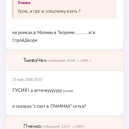
Пчелка
Гусик, и где ж спецпалку взять ?
на рынках,в Молнии,в Теореме............а! в
СтройДворе
ТыкваЧел
сообщений: 6568 · с 2005 г.
23 мая 2006, 05:07
ГУСИК!
а аптечкууууууу
(хнычет)
и сколько "стоит в ГРАММАХ" сетка?
Пчелка
сообщений: 1229 · с 2006 г.