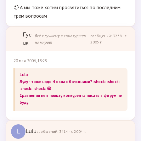
🙁 А мы тоже хотим просвятиться по последним
трем вопросам
Гус
Всё к лучшему в этом худшем
сообщений: 3238 · с
из миров!
2005 г.
ик
20 мая 2006, 18:28
Lulu
Лулу - тоже надо 4 окна с балконами? :shock: :shock:
:shock: :shock: 😀
Сравнения не в пользу конкурента писать в форум не
буду.
L
Lulu
сообщений: 3414 · с 2004 г.