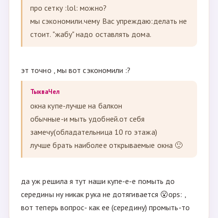
про сетку :lol: можно?
мы сэкономили.чему Вас упреждаю:делать не
стоит. "жабу" надо оставлять дома.
эт точно , мы вот сэкономили :?
ТыкваЧел
окна купе-лучше на балкон
обычные-и мыть удобней.от себя
замечу(обладательница 10 го этажа)
лучше брать наиболее открываемые окна 🙂
да уж решила я тут наши купе-е-е помыть до
середины ну никак рука не дотягивается 😮ops: ,
вот теперь вопрос- как ее (середину) промыть-то