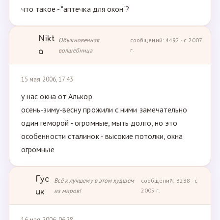
что такое - "аптечка для окон"?
Nikt
Обыкновенная
сообщений: 4492 · с 2007
волшебница
г.
a
15 мая 2006, 17:43
у нас окна от Алькор
осень-зиму-весну прожили с ними замечательно
один геморой - огромные, мыть долго, но это
особенности сталинок - высокие потолки, окна
огромные
Гус
Всё к лучшему в этом худшем
сообщений: 3238 · с
из миров!
2005 г.
ик
16 мая 2006, 06:28