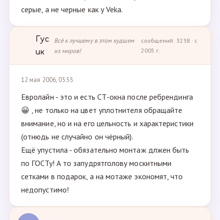
серые, а не черные как у Veka.
Гус
Всё к лучшему в этом худшем
сообщений: 3238 · с
из миров!
2005 г.
ик
12 мая 2006, 05:55
Евролайн - это и есть СТ-окна после ребрендинга
😀 , не только на цвет уплотнителя обращайте
внимание, но и на его цельность и характеристики
(отнюдь не случайно он чёрный).
Ещё упустила - обязательно монтаж длжен быть
по ГОСТу! А то запудрятголову москитными
сетками в подарок, а на мотаже экономят, что
недопустимо!