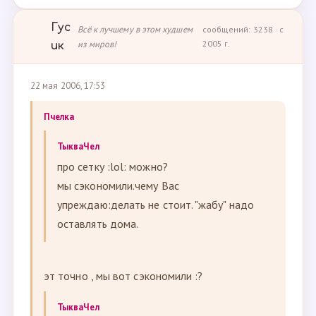
Гус
Всё к лучшему в этом худшем
сообщений: 3238 · с
из миров!
2005 г.
ик
22 мая 2006, 17:53
Пчелка
ТыкваЧел
про сетку :lol: можно?
мы сэкономили.чему Вас
упреждаю:делать не стоит. "жабу" надо
оставлять дома.
эт точно , мы вот сэкономили :?
ТыкваЧел