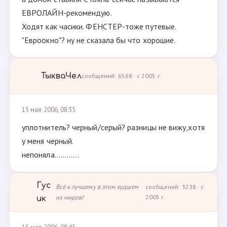
ЕВРОЛАЙН-рекомендую.
Ходят как часики. ФЕНСТЕР-тоже путевые.
"Евроокно"? ну не сказала бы что хорошие.
ТыкваЧел
сообщений: 6568 · с 2005 г.
15 мая 2006, 08:35
уплотнитель? черный/серый? разницы не вижу,хотя
у меня черный.
непоняла............
Гус
Всё к лучшему в этом худшем
сообщений: 3238 · с
из миров!
2005 г.
ик