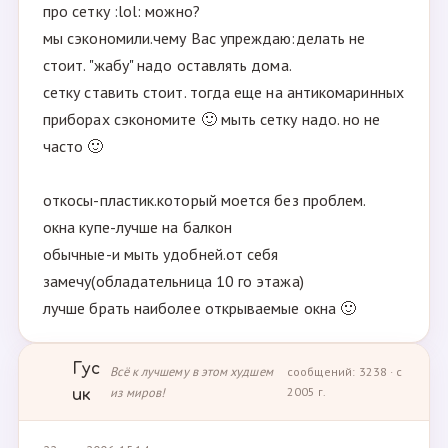
про сетку :lol: можно?
мы сэкономили.чему Вас упреждаю:делать не
стоит. "жабу" надо оставлять дома.
сетку ставить стоит. тогда еще на антикомаринных
приборах сэкономите 🙂 мыть сетку надо. но не
часто 🙂
откосы-пластик.который моется без проблем.
окна купе-лучше на балкон
обычные-и мыть удобней.от себя
замечу(обладательница 10 го этажа)
лучше брать наиболее открываемые окна 🙂
Гус
Всё к лучшему в этом худшем
сообщений: 3238 · с
из миров!
2005 г.
ик