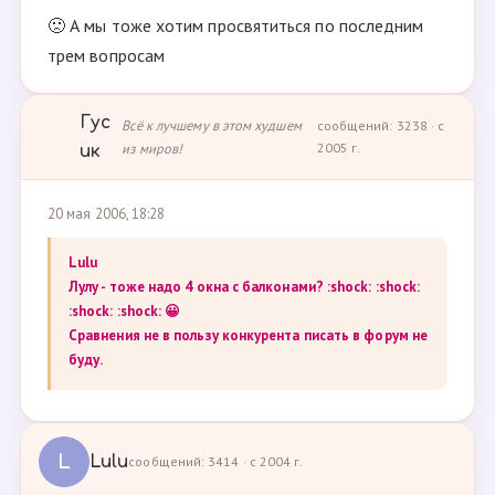
🙁 А мы тоже хотим просвятиться по последним
трем вопросам
Гус
Всё к лучшему в этом худшем
сообщений: 3238 · с
из миров!
2005 г.
ик
20 мая 2006, 18:28
Lulu
Лулу - тоже надо 4 окна с балконами? :shock: :shock:
:shock: :shock: 😀
Сравнения не в пользу конкурента писать в форум не
буду.
L
Lulu
сообщений: 3414 · с 2004 г.