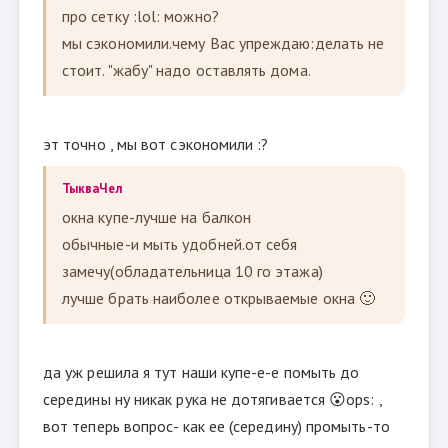
про сетку :lol: можно?
мы сэкономили.чему Вас упреждаю:делать не
стоит. "жабу" надо оставлять дома.
эт точно , мы вот сэкономили :?
ТыкваЧел
окна купе-лучше на балкон
обычные-и мыть удобней.от себя
замечу(обладательница 10 го этажа)
лучше брать наиболее открываемые окна 🙂
да уж решила я тут наши купе-е-е помыть до
середины ну никак рука не дотягивается 😮ops: ,
вот теперь вопрос- как ее (середину) промыть-то