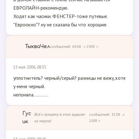
ЕВРОЛАЙН-рекомендую.
Ходят как часики. ФЕНСТЕР-тоже путевые.
"Евроокно"? ну не сказала бы что хорошие.
ТыкваЧел
сообщений: 6568 · с 2005 г.
15 мая 2006, 08:35
уплотнитель? черный/серый? разницы не вижу,хотя
у меня черный.
непоняла............
Гус
Всё к лучшему в этом худшем
сообщений: 3238 · с
из миров!
2005 г.
ик