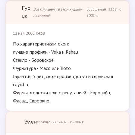
Гус
Всё к лучшему в этом худшем
сообщений: 3238 · с
из миров!
2005 г.
ик
12 мая 2006, 04:58
По характеристикам окон:
лучшие профили - Veka и Rehau
Стекло - Боровское
Фурнитура - Масо или Roto
Гарантия 5 лет, своё производство и сервисная
служба
Фирмы-долгожители с репутацией - Евролайн,
Фасад, Евроокно
Элен
сообщений: 7482 · с 2006 г.