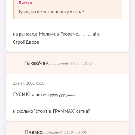
Пчелка
Гусик, и где ж спецпалку взять ?
на рынках,в Молнии,в Теореме............а! в
СтройДворе
ТыкваЧел
сообщений: 6568 · с 2005 г.
23 мая 2006, 05:07
ГУСИК!
а аптечкууууууу
(хнычет)
и сколько "стоит в ГРАММАХ" сетка?
Пчелка
сообщений: 1229 · с 2006 г.