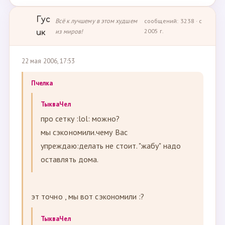
Гус
Всё к лучшему в этом худшем
сообщений: 3238 · с
из миров!
2005 г.
ик
22 мая 2006, 17:53
Пчелка
ТыкваЧел
про сетку :lol: можно?
мы сэкономили.чему Вас
упреждаю:делать не стоит. "жабу" надо
оставлять дома.
эт точно , мы вот сэкономили :?
ТыкваЧел