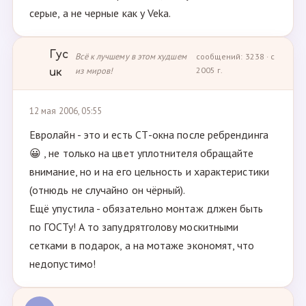
серые, а не черные как у Veka.
Гус
Всё к лучшему в этом худшем
сообщений: 3238 · с
из миров!
2005 г.
ик
12 мая 2006, 05:55
Евролайн - это и есть СТ-окна после ребрендинга
😀 , не только на цвет уплотнителя обращайте
внимание, но и на его цельность и характеристики
(отнюдь не случайно он чёрный).
Ещё упустила - обязательно монтаж длжен быть
по ГОСТу! А то запудрятголову москитными
сетками в подарок, а на мотаже экономят, что
недопустимо!