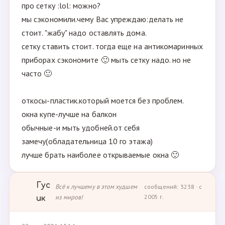
про сетку :lol: можно?
мы сэкономили.чему Вас упреждаю:делать не
стоит. "жабу" надо оставлять дома.
сетку ставить стоит. тогда еще на антикомаринных
приборах сэкономите 🙂 мыть сетку надо. но не
часто 🙂
откосы-пластик.который моется без проблем.
окна купе-лучше на балкон
обычные-и мыть удобней.от себя
замечу(обладательница 10 го этажа)
лучше брать наиболее открываемые окна 🙂
Гус
Всё к лучшему в этом худшем
сообщений: 3238 · с
из миров!
2005 г.
ик