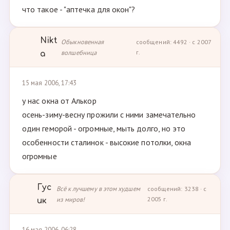
что такое - "аптечка для окон"?
Nikt
Обыкновенная
сообщений: 4492 · с 2007
волшебница
г.
a
15 мая 2006, 17:43
у нас окна от Алькор
осень-зиму-весну прожили с ними замечательно
один геморой - огромные, мыть долго, но это
особенности сталинок - высокие потолки, окна
огромные
Гус
Всё к лучшему в этом худшем
сообщений: 3238 · с
из миров!
2005 г.
ик
16 мая 2006, 06:28