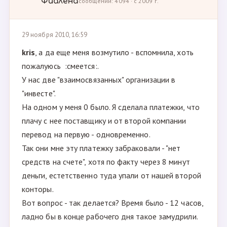
Фиалёна
сообщений: 4094 · с 2009 г.
29 ноября 2010, 16:59
kris
, а да еще меня возмутило - вспомнила, хоть
пожалуюсь :смеется:.
У нас две "взаимосвязанных" организации в
"инвесте".
На одном у меня 0 было. Я сделала платежки, что
плачу с нее поставщику и от второй компании
перевод на первую - одновременно.
Так они мне эту платежку забраковали - "нет
средств на счете", хотя по факту через 8 минут
деньги, естетственно туда упали от нашей второй
конторы.
Вот вопрос - так делается? Время было - 12 часов,
ладно бы в конце рабочего дня такое замудрили.