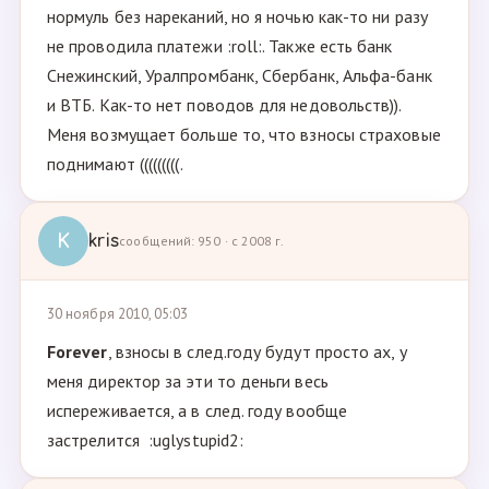
нормуль без нареканий, но я ночью как-то ни разу
не проводила платежи :roll:. Также есть банк
Снежинский, Уралпромбанк, Сбербанк, Альфа-банк
и ВТБ. Как-то нет поводов для недовольств)).
Меня возмущает больше то, что взносы страховые
поднимают (((((((((.
K
kris
сообщений: 950 · с 2008 г.
30 ноября 2010, 05:03
Forever
, взносы в след.году будут просто ах, у
меня директор за эти то деньги весь
испереживается, а в след. году вообще
застрелится :uglystupid2: