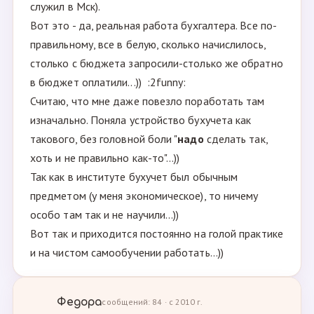
служил в Мск).
Вот это - да, реальная работа бухгалтера. Все по-
правильному, все в белую, сколько начислилось,
столько с бюджета запросили-столько же обратно
в бюджет оплатили...)) :2funny:
Считаю, что мне даже повезло поработать там
изначально. Поняла устройство бухучета как
такового, без головной боли "
надо
сделать так,
хоть и не правильно как-то"...))
Так как в институте бухучет был обычным
предметом (у меня экономическое), то ничему
особо там так и не научили...))
Вот так и приходится постоянно на голой практике
и на чистом самообучении работать...))
Федора
сообщений: 84 · с 2010 г.