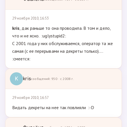
29 ноября 2010, 16:53
kris
, дак раньше то она проводила. В том и дело,
что и не ясно. :uglystupid2:
С 2001 года у них обслуживаемся, оператор та же
самая (с ее перерывами на декреты только)....
:смеется:
K
kris
сообщений: 950 · с 2008 г.
29 ноября 2010, 16:57
Видать декреты на нее так повлияли :-D