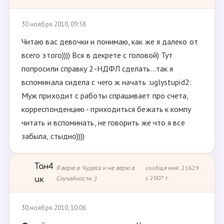
30 ноября 2010, 09:58
Читаю вас девочки и понимаю, как же я далеко от
всего этого)))) Вся в декрете с головой) Тут
попросили справку 2-НДФЛ сделать...так я
вспоминала сидела с чего ж начать :uglystupid2:
Муж приходит с работы спрашивает про счета,
корреспонденцию - приходиться бежать к компу
читать и вспоминать, не говорить же что я все
забыла, стыдно))))
Тан4
Я верю в Чудеса и не верю в
сообщений: 21629 ·
Случайности :)
с 2007 г.
ик
30 ноября 2010, 10:06