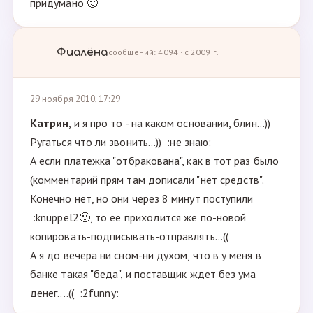
придумано 🙂
Фиалёна
сообщений: 4094 · с 2009 г.
29 ноября 2010, 17:29
Кaтрин
, и я про то - на каком основании, блин...))
Ругаться что ли звонить...)) :не знаю:
А если платежка "отбракована", как в тот раз было
(комментарий прям там дописали "нет средств".
Конечно нет, но они через 8 минут поступили
:knuppel2🙂, то ее приходится же по-новой
копировать-подписывать-отправлять...((
А я до вечера ни сном-ни духом, что в у меня в
банке такая "беда", и поставщик ждет без ума
денег....(( :2funny: