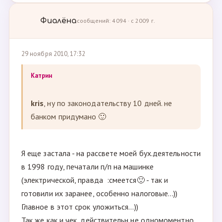
Фиалёна
сообщений: 4094 · с 2009 г.
29 ноября 2010, 17:32
Кaтрин
kris
, ну по законодательству 10 дней. не
банком придумано 🙂
Я еще застала - на рассвете моей бух.деятельности
в 1998 году, печатали п/п на машинке
(электрической, правда :смеется🙂 - так и
готовили их заранее, особенно налоговые...))
Главное в этот срок уложиться...))
Так же как и чек, действительн не одномоментно