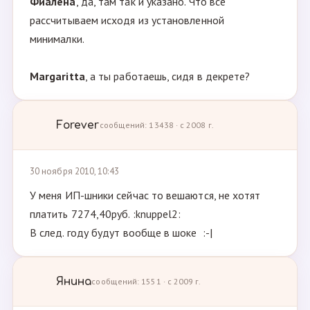
Фиалёна
, да, там так и указано. Что все
рассчитываем исходя из установленной
минималки.
Margaritta
, а ты работаешь, сидя в декрете?
Forever
сообщений: 13438 · с 2008 г.
30 ноября 2010, 10:43
У меня ИП-шники сейчас то вешаются, не хотят
платить 7274,40руб. :knuppel2:
В след. году будут вообще в шоке :-|
Янина
сообщений: 1551 · с 2009 г.