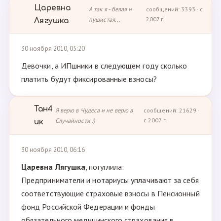
Царевна
А так я - белая и
сообщений: 3393 · с
пушистая...
2007 г.
Лягушка
30 ноября 2010, 05:20
Девочки, а ИПшники в следующем году сколько
платить будут фиксированные взносы?
Тан4
Я верю в Чудеса и не верю в
сообщений: 21629 ·
Случайности :)
с 2007 г.
ик
30 ноября 2010, 06:16
Царевна Лягушка
, погуглила:
Предприниматели и нотариусы уплачивают за себя
соответствующие страховые взносы в Пенсионный
фонд Российской Федерации и фонды
обязательного медицинского страхования в