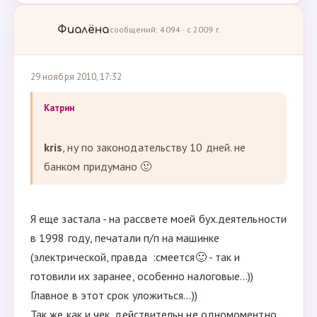
Фиалёна
сообщений: 4094 · с 2009 г.
29 ноября 2010, 17:32
Кaтрин
kris
, ну по законодательству 10 дней. не
банком придумано 🙂
Я еще застала - на рассвете моей бух.деятельности
в 1998 году, печатали п/п на машинке
(электрической, правда :смеется🙂 - так и
готовили их заранее, особенно налоговые...))
Главное в этот срок уложиться...))
Так же как и чек, действительн не одномоментно