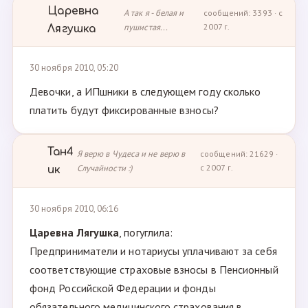
Царевна
А так я - белая и
сообщений: 3393 · с
пушистая...
2007 г.
Лягушка
30 ноября 2010, 05:20
Девочки, а ИПшники в следующем году сколько
платить будут фиксированные взносы?
Тан4
Я верю в Чудеса и не верю в
сообщений: 21629 ·
Случайности :)
с 2007 г.
ик
30 ноября 2010, 06:16
Царевна Лягушка
, погуглила:
Предприниматели и нотариусы уплачивают за себя
соответствующие страховые взносы в Пенсионный
фонд Российской Федерации и фонды
обязательного медицинского страхования в