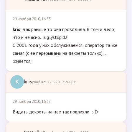
29 ноября 2010, 16:53
kris
, дак раньше то она проводила. В том и дело,
что и не ясно. :uglystupid2:
С 2001 года у них обслуживаемся, оператор та же
самая (с ее перерывами на декреты только)....
:смеется:
K
kris
сообщений: 950 · с 2008 г.
29 ноября 2010, 16:57
Видать декреты на нее так повлияли :-D