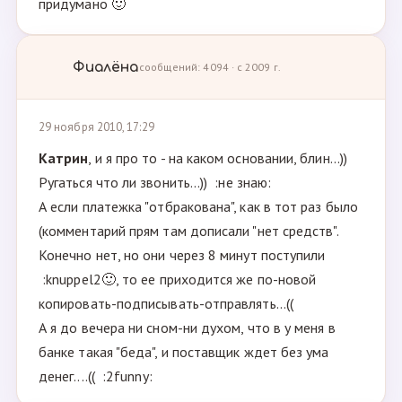
придумано 🙂
Фиалёна
сообщений: 4094 · с 2009 г.
29 ноября 2010, 17:29
Кaтрин
, и я про то - на каком основании, блин...))
Ругаться что ли звонить...)) :не знаю:
А если платежка "отбракована", как в тот раз было
(комментарий прям там дописали "нет средств".
Конечно нет, но они через 8 минут поступили
:knuppel2🙂, то ее приходится же по-новой
копировать-подписывать-отправлять...((
А я до вечера ни сном-ни духом, что в у меня в
банке такая "беда", и поставщик ждет без ума
денег....(( :2funny: