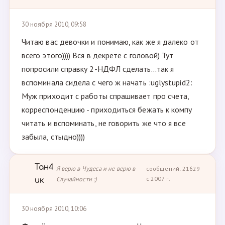
30 ноября 2010, 09:58
Читаю вас девочки и понимаю, как же я далеко от
всего этого)))) Вся в декрете с головой) Тут
попросили справку 2-НДФЛ сделать...так я
вспоминала сидела с чего ж начать :uglystupid2:
Муж приходит с работы спрашивает про счета,
корреспонденцию - приходиться бежать к компу
читать и вспоминать, не говорить же что я все
забыла, стыдно))))
Тан4
Я верю в Чудеса и не верю в
сообщений: 21629 ·
Случайности :)
с 2007 г.
ик
30 ноября 2010, 10:06