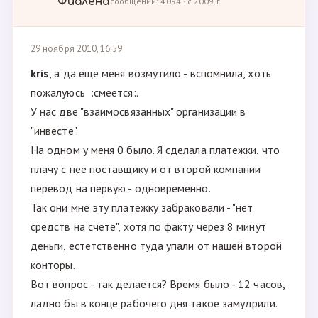
Фиалёна
сообщений: 4094 · с 2009 г.
29 ноября 2010, 16:59
kris
, а да еще меня возмутило - вспомнила, хоть
пожалуюсь :смеется:.
У нас две "взаимосвязанных" организации в
"инвесте".
На одном у меня 0 было. Я сделала платежки, что
плачу с нее поставщику и от второй компании
перевод на первую - одновременно.
Так они мне эту платежку забраковали - "нет
средств на счете", хотя по факту через 8 минут
деньги, естетственно туда упали от нашей второй
конторы.
Вот вопрос - так делается? Время было - 12 часов,
ладно бы в конце рабочего дня такое замудрили.