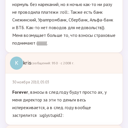
нормуль без нареканий, но я ночью как-то ни разу
не проводила платежи :roll:. Также есть банк
Снежинский, Уралпромбанк, Сбербанк, Альфа-банк
и ВТБ. Как-то нет поводов для недовольств)).
Меня возмущает больше то, что взносы страховые
поднимают (((((((((.
K
kris
сообщений: 950 · с 2008 г.
30 ноября 2010, 05:03
Forever
, взносы в след.году будут просто ах, у
меня директор за эти то деньги весь
испереживается, а в след. году вообще
застрелится :uglystupid2: