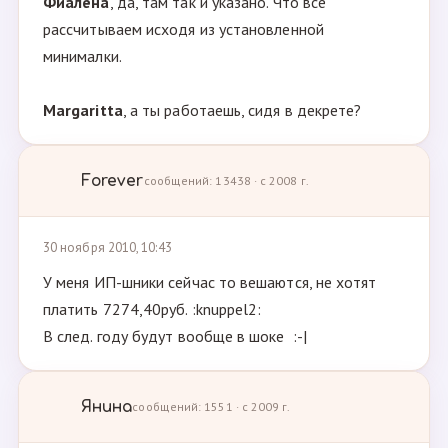
Фиалёна
, да, там так и указано. Что все
рассчитываем исходя из установленной
минималки.
Margaritta
, а ты работаешь, сидя в декрете?
Forever
сообщений: 13438 · с 2008 г.
30 ноября 2010, 10:43
У меня ИП-шники сейчас то вешаются, не хотят
платить 7274,40руб. :knuppel2:
В след. году будут вообще в шоке :-|
Янина
сообщений: 1551 · с 2009 г.