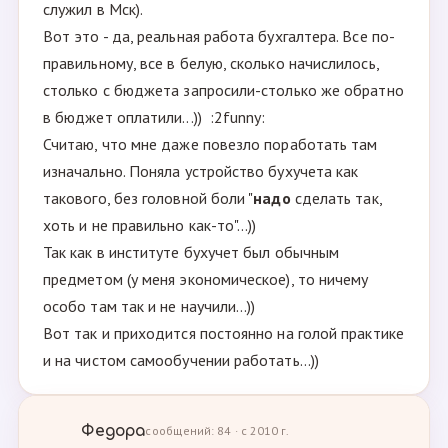
служил в Мск).
Вот это - да, реальная работа бухгалтера. Все по-
правильному, все в белую, сколько начислилось,
столько с бюджета запросили-столько же обратно
в бюджет оплатили...)) :2funny:
Считаю, что мне даже повезло поработать там
изначально. Поняла устройство бухучета как
такового, без головной боли "
надо
сделать так,
хоть и не правильно как-то"...))
Так как в институте бухучет был обычным
предметом (у меня экономическое), то ничему
особо там так и не научили...))
Вот так и приходится постоянно на голой практике
и на чистом самообучении работать...))
Федора
сообщений: 84 · с 2010 г.