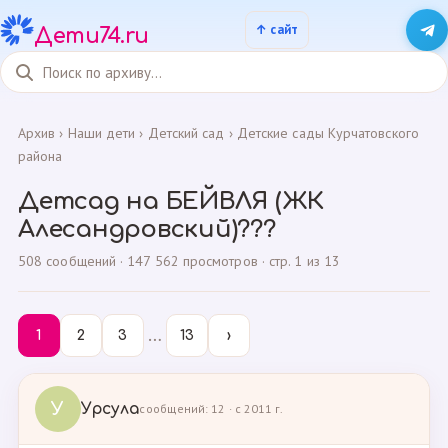
Дети74.ru
Архив
›
Наши дети
›
Детский сад
›
Детские сады Курчатовского
района
Детсад на БЕЙВЛЯ (ЖК
Алесандровский)???
508 сообщений · 147 562 просмотров · стр. 1 из 13
…
1
2
3
13
›
У
Урсула
сообщений: 12 · с 2011 г.