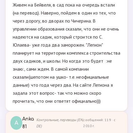
Живем на Бейвеля, в сад пока на очередь встали
(на перевод). Наверно, пойдем в один из тех, что
через дорогу, во дворах по Чичерина. В
управлении образования сказали, что они не очень
надеются на садик, который строится по С.
Юлаева- уже года два заморожен. "Легион"
планирует на территории комплекса строительства
двух садиков, и школы. Но когда это будет :не
знаю:, сами ждем. В самой компании
сказали(шепотом на ушко- т.е. неофициальные
данные) что года через два. На сайте Легиона я
задала этот вопрос- так что можно скоро
прочитать, что они ответят официально)))
Anka
Контрольные, переводы (EN,
сообщений: 119 · с
A
DE)
2010 г.
81