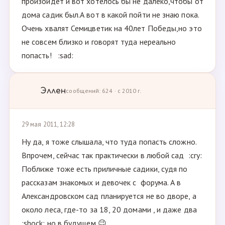
произойдет и вот хотелось бы не далеко,чтобы от
дома садик был.А вот в какой пойти не знаю пока.
Очень хвалят Семицветик на 40лет Победы,но это
не совсем близко и говорят туда нереально
попасть! :sad:
Эллен
сообщений: 624 · с 2010 г.
29 мая 2011, 12:28
Ну да, я тоже слышала, что туда попасть сложно.
Впрочем, сейчас так практически в любой сад :cry:
Поближе тоже есть приличные садики, судя по
рассказам знакомых и девочек с форума. А в
Александровском сад планируется не во дворе, а
около леса, где-то за 18, 20 домами , и даже два
:shock: но в будущем 😉