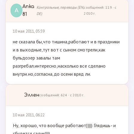
Anka
Контрольные, переводы (EN,
сообщений: 119 · с
A
DE)
2010 г.
81
10 мая 2011, 05:59
не сказала бы,что тишина,работают и в праздники
и в выходные,тут вот с сыном смотрели,как
бульдозер завалы там
разгребал.интересно,насколько все сделано
внутри.но,согласна,до осени вряд ли.
Эллен
сообщений: 624 · с 2010 г.
10 мая 2011, 06:22
Ну, хорошо, что вообще работают))))) Глядишь- и
сбудется садик))))