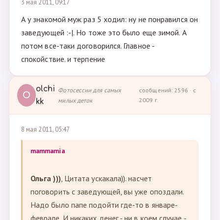
3 мая 2011, 09:17
А у знакомой муж раз 5 ходил: ну не понравился он
заведующей :-|. Но тоже это было еще зимой. А
потом все-таки договорился. Главное -
спокойствие. и терпение
olchi
Фотосессии для самых
сообщений: 2596 · с
O
милых деток
2009 г.
kk
8 мая 2011, 05:47
mammamia
Ольга )))
, Цитата ускакала)). насчет
поговорить с заведующей, вы уже опоздали.
Надо было папе подойти где-то в январе-
феврале. И никаких денег - ни в коем случае -