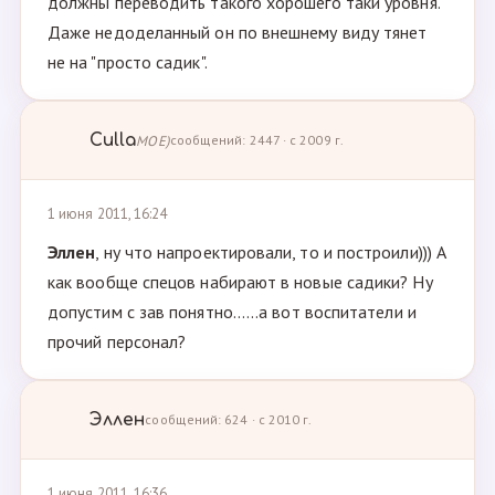
должны переводить такого хорошего таки уровня.
Даже недоделанный он по внешнему виду тянет
не на "просто садик".
Culla
МОЕ)
сообщений: 2447 · с 2009 г.
1 июня 2011, 16:24
Эллен
, ну что напроектировали, то и построили))) А
как вообще спецов набирают в новые садики? Ну
допустим с зав понятно......а вот воспитатели и
прочий персонал?
Эллен
сообщений: 624 · с 2010 г.
1 июня 2011, 16:36