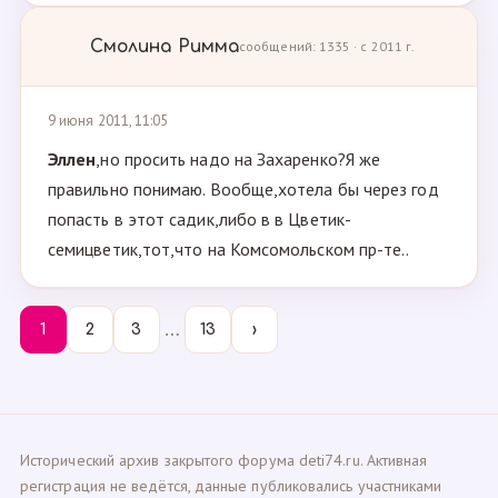
Смолина Римма
сообщений: 1335 · с 2011 г.
9 июня 2011, 11:05
Эллен
,но просить надо на Захаренко?Я же
правильно понимаю. Вообще,хотела бы через год
попасть в этот садик,либо в в Цветик-
семицветик,тот,что на Комсомольском пр-те..
…
1
2
3
13
›
Исторический архив закрытого форума deti74.ru. Активная
регистрация не ведётся, данные публиковались участниками