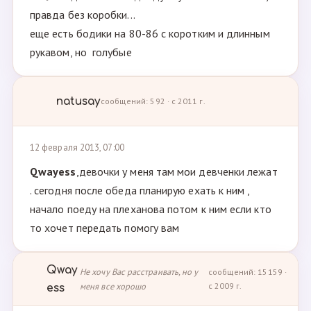
правда без коробки...
еще есть бодики на 80-86 с коротким и длинным
рукавом, но голубые
natusay
сообщений: 592 · с 2011 г.
12 февраля 2013, 07:00
Qwayess
,девочки у меня там мои девченки лежат
. сегодня после обеда планирую ехать к ним ,
начало поеду на плеханова потом к ним если кто
то хочет передать помогу вам
Qway
Не хочу Вас расстраивать, но у
сообщений: 15159 ·
меня все хорошо
с 2009 г.
ess