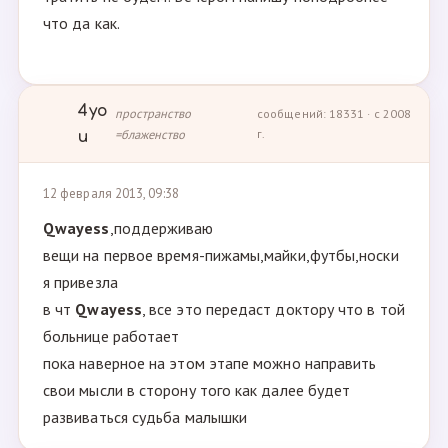
что да как.
4yo
пространство
сообщений: 18331 · с 2008
=блаженство
г.
u
12 февраля 2013, 09:38
Qwayess
,поддерживаю
вещи на первое время-пижамы,майки,футбы,носки
я привезла
в чт
Qwayess
, все это передаст доктору что в той
больнице работает
пока наверное на этом этапе можно направить
свои мысли в сторону того как далее будет
развиваться судьба малышки