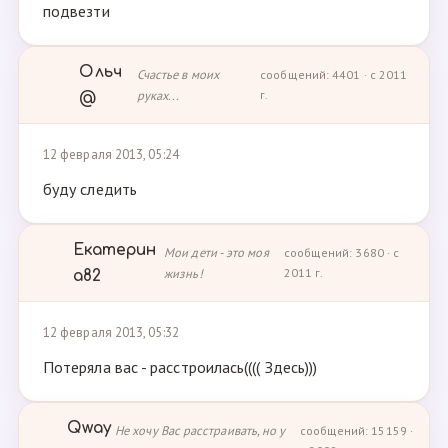
подвезти
Ольч
Счастье в моих
сообщений: 4401 · с 2011
руках...
г.
@
12 февраля 2013, 05:24
буду следить
Екатерин
Мои дети - это моя
сообщений: 3680 · с
жизнь!
2011 г.
а82
12 февраля 2013, 05:32
Потеряла вас - расстроилась(((( Здесь)))
Qway
Не хочу Вас расстраивать, но у
сообщений: 15159 ·