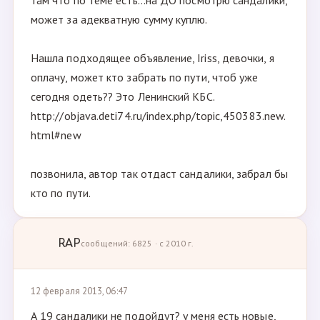
там что по теме есть...на ДО посмотрю сандалики,
может за адекватную сумму куплю.
Нашла подходящее объявление, Iriss, девочки, я
оплачу, может кто забрать по пути, чтоб уже
сегодня одеть?? Это Ленинский КБС.
http://objava.deti74.ru/index.php/topic,450383.new.
html#new
позвонила, автор так отдаст сандалики, забрал бы
кто по пути.
RAP
сообщений: 6825 · с 2010 г.
12 февраля 2013, 06:47
А 19 сандалики не подойдут? у меня есть новые,