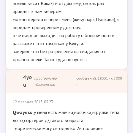
помню весит Вика?) и отдам ему, он как раз
приедет к нам вечером.
можно передать через меня (живу парк Пушкина), я
передам проверенному доктору.
в четверг он выходит на работу с больничного и
расскажет, что там и как у Викуси.
заверил, что без разрешения на свидания от
органов опеки Таню туда не пустят.
4yo
пространство
сообщений: 18331 · с 2008
=блаженство
г.
u
12 февраля 2013, 05:23
Qwayess
,у меня есть маечки,носочки,игрушки типа
лото,сортеров д\такого возраста
теоретически могу сегодня во 2й половине