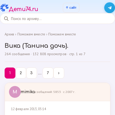
Дети74.ru
Архив
›
Поможем вместе
›
Поможем вместе
Вика (Танина дочь).
264 сообщения · 132 808 просмотров · стр. 1 из 7
…
1
2
3
7
›
M
mimika
сообщений: 5853 · с 2007 г.
12 февраля 2013, 05:14