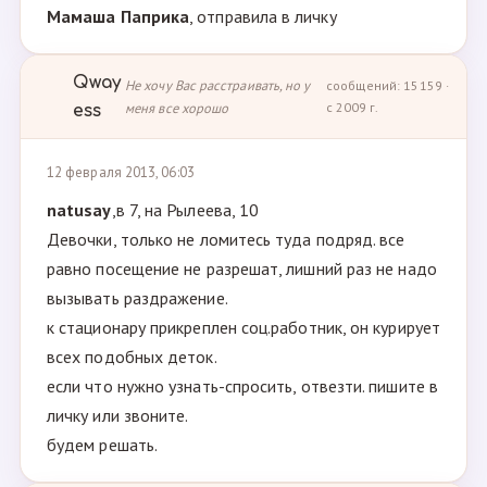
Мамаша Паприка
, отправила в личку
Qway
Не хочу Вас расстраивать, но у
сообщений: 15159 ·
меня все хорошо
с 2009 г.
ess
12 февраля 2013, 06:03
natusay
,в 7, на Рылеева, 10
Девочки, только не ломитесь туда подряд. все
равно посещение не разрешат, лишний раз не надо
вызывать раздражение.
к стационару прикреплен соц.работник, он курирует
всех подобных деток.
если что нужно узнать-спросить, отвезти. пишите в
личку или звоните.
будем решать.