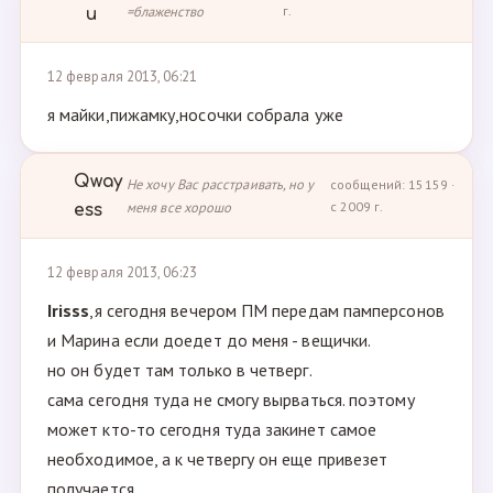
=блаженство
г.
u
12 февраля 2013, 06:21
я майки,пижамку,носочки собрала уже
Qway
Не хочу Вас расстраивать, но у
сообщений: 15159 ·
меня все хорошо
с 2009 г.
ess
12 февраля 2013, 06:23
Irisss
,я сегодня вечером ПМ передам памперсонов
и Марина если доедет до меня - вещички.
но он будет там только в четверг.
сама сегодня туда не смогу вырваться. поэтому
может кто-то сегодня туда закинет самое
необходимое, а к четвергу он еще привезет
получается.