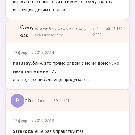
вы если что пишите . я на время отойду . пойду
ингаляции детям сделаю
Qway
Не хочу Вас расстраивать, но у
сообщений: 15159 ·
меня все хорошо
с 2009 г.
ess
12 февраля 2013, 07:14
natusay
,блин. это прямо рядом с моим домом, но
меня там еще нет 🙁
ладно, что-нибудь еще придумаем....
P
pix
сообщений: 20 · с 2011 г.
12 февраля 2013, 07:19
Strekoza
, еще раз здравствуйте!