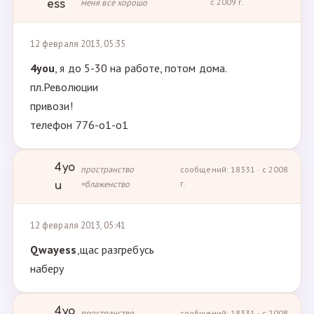
меня все хорошо
с 2009 г.
ess
12 февраля 2013, 05:35
4you
, я до 5-30 на работе, потом дома.
пл.Революции
привози!
телефон 776-о1-о1
4yo
пространство
сообщений: 18331 · с 2008
=блаженство
г.
u
12 февраля 2013, 05:41
Qwayess
,щас разгребусь
наберу
4yo
пространство
сообщений: 18331 · с 2008