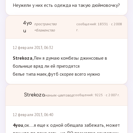
Неужели у них есть одежда на такую дюймовочку?
4yo
пространство
сообщений: 18331 · с 2008
=блаженство
г.
u
12 февраля 2013, 06:32
Strekoza
,Лен я думаю комбезы джинсовые в
больнице вряд ли ей пригодятся
белье типа маек,футб скорее всего нужно
Strekoza
маньяк-цветовод
сообщений: 9225 · с 2007 г.
12 февраля 2013, 06:40
4you
,ок....я еще к одной обещала забежать, может