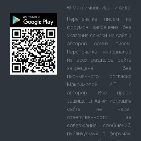
© Максимовы Иван и Аида
Перепечатка писем из
форумов запрещена без
указания ссылки на сайт и
авторов самих писем.
Перепечатка материалов
из всех разделов сайта
запрещена без
письменного согласия
Максимовой А.Т. и
авторов. Все права
защищены. Администрация
сайта не несет
ответственности за
содержание сообщений,
публикуемых в форумах,