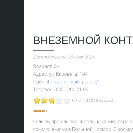
ВНЕЗЕМНОЙ КОНТ
Дата публикации:
26 Март 2024
.
Возраст:
6+
Адрес:
ул. Кирова, д. 104
Сайт:
https://chel.smile-park.ru/
Телефон:
8 351 200 71 02
Рейтинг 2.75 ( 2 голосов)
Рейтинг:
4
/
5
Если вы прошли все квесты на Земле, пора о
приключениями в Большой Космос. С космо