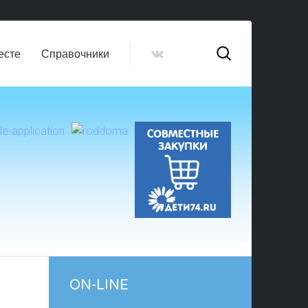
есте
Справочники
ON-LINE