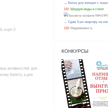
→ Белье для женщин с пышн
192
/
Шоурум моды и стиля
fatka198
→ Сдам 3-ую квартиру на озе.
150
/
Недвижимость
6, корп.3
КОНКУРСЫ
овых активностей для
кому билету, а для