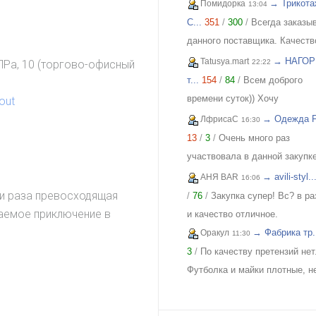
→ Трикота
Помидорка
13:04
C...
351
/
300
/
Всегда заказы
данного поставщика. Качеств
отличное, всем довольна!
→ НАГОР
Tatusya.mart
22:22
ОПРа, 10 (торгово-офисный
т...
154
/
84
/
Всем доброго
времени суток)) Хочу
out
похвастаться своей
→ Одежда FI
ЛфрисаС
16:30
обновкой,заказывала сарафа
13
/
3
/
Очень много раз
закупке (Нагорная трикотаж) 
участвовала в данной закупке
осталась в полном восторге 
приобретала и для себя и под
→ avili-styl..
АНЯ BAR
16:06
качества)) Соответствие
и джинсы, и джемпера, и плат
и раза превосходящая
/
76
/
Закупка супер! Вс? в р
размерности и качество Выш
блузки, вещи качественные,
аемое приключение в
и качество отличное.
всяких похвал))
соответствуют размеру и
→ Фабрика тр.
Оракул
11:30
описанию, организатор умнич
3
/
По качеству претензий нет
всегда оперативно отвечает, 
Футболка и майки плотные, н
удовольствием буду участво
растягиваются. Читала отзыв
еще!
тк люблю не в облипку вещи,