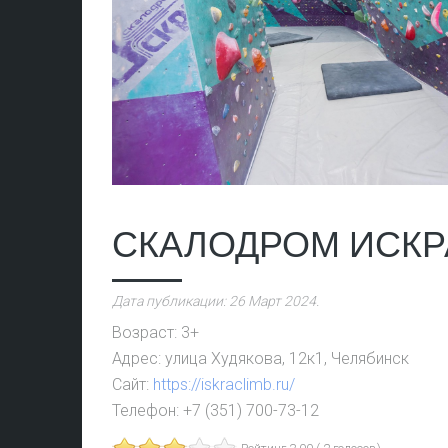
СКАЛОДРОМ ИСКР
Дата публикации:
26 Март 2024
.
Возраст:
3+
Адрес:
улица Худякова, 12к1, Челябинск
Сайт:
https://iskraclimb.ru/
Телефон:
+7 (351) 700-73-12