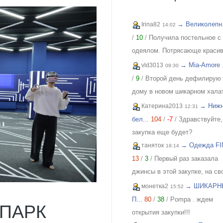
→ Великолепн.
Irina82
14:02
/
10
/
Получила постельное с
одеялом. Потрясающе красив
нежное, с руками. Очень
→ Mia-Amore .
vld3013
09:30
довольна. Хочу еще! Спасиб
/
9
/
Второй день дефилирую 
дому в новом шикарном хала
Изящный, с кружевом, легкий
→ Ниж
Катерина2013
12:31
красивый. Куплен на распро
бел...
104
/
-7
/
Здравствуйте,
по отличной цене. Спасибо
закупка еще будет?
организатору за возможность
→ Одежда FIN
таняток
18:14
приобретать красивые вещи 
13
/
3
/
Первый раз заказала
приятным ценам. Желаю заку
джинсы в этой закупке, на св
процветания и долгожительс
46, взяла 29. Организатор
→ ШИКАРН
монетка2
15:52
оперативно отвечает на вопр
П...
80
/
38
/
Pompa . ждем
ПАРК
Спасибо!!!
открытия закупки!!!