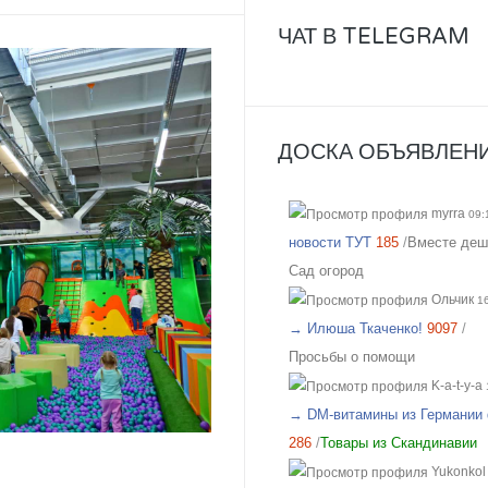
свой 46р-р заказала все вещи
ЧАТ В TELEGRAM
все равно получилось в облип
на мой взгляд на рост 165-16
женский, у меня 173 мне
коротковато, но ношу все вещ
ДОСКА ОБЪЯВЛЕНИ
юбками не заправляя.
myrra
09:
новости ТУТ
185
/
Вместе деш
Сад огород
Ольчик
16
→ Илюша Ткаченко!
9097
/
Просьбы о помощи
K-a-t-y-a
→ DM-витамины из Германии 
286
/
Товары из Скандинавии
Yukonkol