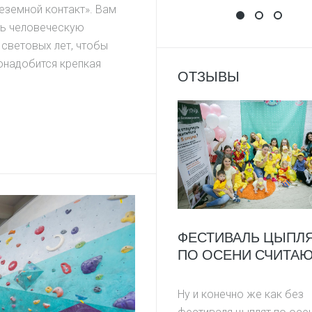
еземной контакт». Вам
НАПИШИ ОТЗЫ
Выиграй 
Фоток
ть человеческую
 световых лет, чтобы
Понадобится крепкая
ОТЗЫВЫ
ФЕСТИВАЛЬ ЦЫПЛ
ПО ОСЕНИ СЧИТА
Ну и конечно же как без