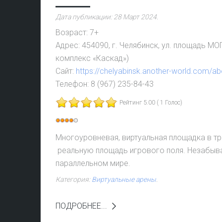
Дата публикации:
28 Март 2024
.
Возраст:
7+
Адрес:
454090, г. Челябинск, ул. площадь М
комплекс «Каскад»)
Сайт:
https://chelyabinsk.another-world.com/ab
Телефон:
8 (967) 235-84-43
Рейтинг 5.00 ( 1 Голос)
Рейтинг:
4
/
5
Многоуровневая
, виртуальная
площадка
в тр
реальную площадь игрового поля. Незабыв
параллельном мире.
Категория:
Виртуальные арены
.
ПОДРОБНЕЕ...