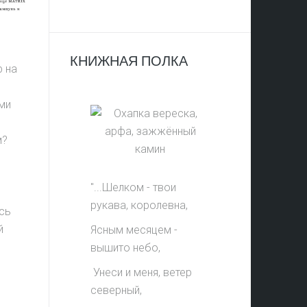
КНИЖНАЯ ПОЛКА
 на
ми
м?
"...Шелком - твои
рукава, королевна,
сь
й
Ясным месяцем -
вышито небо,
Унеси и меня, ветер
северный,