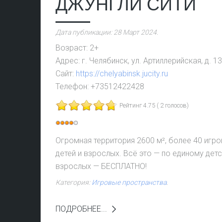
ДЖУНГЛИ СИТИ
Дата публикации:
28 Март 2024
.
Возраст:
2+
Адрес:
г. Челябинск, ул. Артиллерийская, д. 13
Сайт:
https://chelyabinsk.jucity.ru
Телефон:
+73512422428
Рейтинг 4.75 ( 2 голосов)
Рейтинг:
4
/
5
Огромная территория 2600 м², более 40 игр
детей и взрослых. Всё это — по единому детс
взрослых — БЕСПЛАТНО!
Категория:
Игровые пространства
.
ПОДРОБНЕЕ...