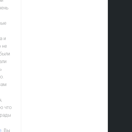
ни
чень
вые
а и
о не
 были
али
ь
о.
вам
,
ю что
 рады
e
. Вы