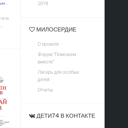
2018
ым...
3
10:11
..
МИЛОСЕРДИЕ
О проекте
Форум "Поможем
вместе"
Лагерь для особых
детей
Отчеты
ДЕТИ74 В КОНТАКТЕ