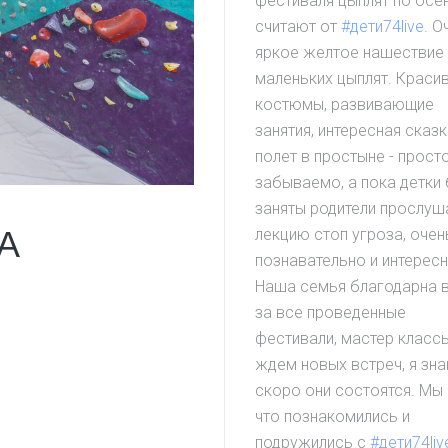
фестиваля цыплят по осе
считают от
#дети74live
. О
яркое желтое нашествие
маленьких цыплят. Краси
костюмы, развивающие
занятия, интересная сказк
полет в простыне - прост
забываемо, а пока детки
заняты родители прослуш
А
лекцию стоп угроза, очен
познавательно и интересн
Наша семья благодарна 
за все проведенные
фестивали, мастер классы
ждем новых встреч, я зна
скоро они состоятся. Мы
что познакомились и
подружились с
#дети74liv