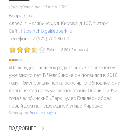
Дата публикации:
24 Март 2024
.
Возраст:
6+
Адрес:
г. Челябинск, ул. Кирова, д.167, 2 этаж
Сайт:
https://chlb.galileopark.ru
Телефон:
+7 (922) 750 80 50
Рейтинг 3.50 ( 2 голосов)
Рейтинг:
«Парк чудес Галилео» радует своих посетителей
3
/
5
уже много лет. В Челябинске он появился в 2010
году. Экспозиция парка регулярно обновляется и
дополняется новыми экспонатами. Осенью 2022
года челябинский «Парк чудес Галилео» обрел
новый дом на пешеходной улице Кировке.
Категория:
Веселая наука
.
ПОДРОБНЕЕ...