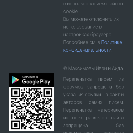
с использованием файлов
cookie.
Вы можете отключить их
использование в
настройках браузера.
Подробнее см. в
Политике
конфиденциальности
.
© Максимовы Иван и Аида
Перепечатка писем из
форумов запрещена без
указания ссылки на сайт и
авторов самих писем.
Перепечатка материалов
из всех разделов сайта
запрещена без