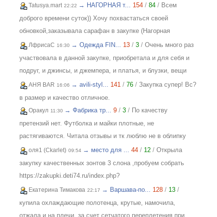
→ НАГОРНАЯ т...
154
/
84
/
Всем
Tatusya.mart
22:22
доброго времени суток)) Хочу похвастаться своей
обновкой,заказывала сарафан в закупке (Нагорная
трикотаж) и осталась в полном восторге от качества))
→ Одежда FIN...
13
/
3
/
Очень много раз
ЛфрисаС
16:30
Соответствие размерности и качество Выше всяких
участвовала в данной закупке, приобретала и для себя и
похвал))
подруг, и джинсы, и джемпера, и платья, и блузки, вещи
качественные, соответствуют размеру и описанию,
→ avili-styl...
141
/
76
/
Закупка супер! Вс?
АНЯ BAR
16:06
организатор умничка всегда оперативно отвечает, с
в размер и качество отличное.
удовольствием буду участвовать еще!
→ Фабрика тр...
9
/
3
/
По качеству
Оракул
11:30
претензий нет. Футболка и майки плотные, не
растягиваются. Читала отзывы и тк люблю не в облипку
вещи, на свой 46р-р заказала все вещи 48, все равно
→ место для ...
44
/
12
/
Открыла
оля1 (Ckarlet)
09:54
получилось в облипку, и на мой взгляд на рост 165-168
закупку качественных зонтов 3 слона ,пробуем собрать
женский, у меня 173 мне коротковато, но ношу все вещи с
https://zakupki.deti74.ru/index.php?
юбками не заправляя.
route=purchase/show&id=1851321
→ Варшава-по...
128
/
13
/
Екатерина Тимакова
22:17
купила охлаждающие полотенца, крутые, намочила,
отжала и на плечи, за счет сетчатого переплетения при