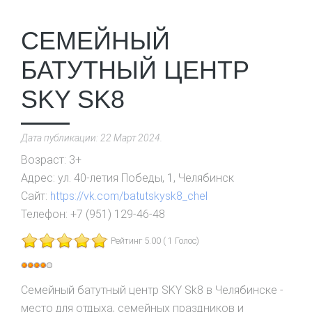
СЕМЕЙНЫЙ
БАТУТНЫЙ ЦЕНТР
SKY SK8
Дата публикации:
22 Март 2024
.
Возраст:
3+
Адрес:
ул. 40-летия Победы, 1, Челябинск
Сайт:
https://vk.com/batutskysk8_chel
Телефон:
+7 (951) 129-46-48
Рейтинг 5.00 ( 1 Голос)
Рейтинг:
4
/
5
Семейный батутный центр SKY Sk8 в Челябинске -
место для отдыха, семейных праздников и