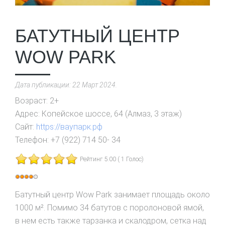
БАТУТНЫЙ ЦЕНТР
WOW PARK
Дата публикации:
22 Март 2024
.
Возраст:
2+
Адрес:
Копейское шоссе, 64 (Алмаз, 3 этаж)
Сайт:
https://ваупарк.рф
Телефон:
+7 (922) 714 50- 34
Рейтинг 5.00 ( 1 Голос)
Рейтинг:
4
/
5
Батутный центр Wow Park занимает площадь около
1000 м². Помимо 34 батутов с поролоновой ямой,
в нем есть также тарзанка и скалодром, сетка над