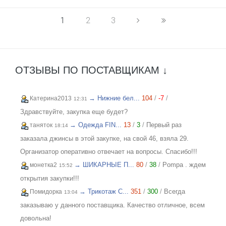
1
2
3
ОТЗЫВЫ ПО ПОСТАВЩИКАМ ↓
→ Нижние бел...
104
/
-7
/
Катерина2013
12:31
Здравствуйте, закупка еще будет?
→ Одежда FIN...
13
/
3
/
Первый раз
таняток
18:14
заказала джинсы в этой закупке, на свой 46, взяла 29.
Организатор оперативно отвечает на вопросы. Спасибо!!!
→ ШИКАРНЫЕ П...
80
/
38
/
Pompa . ждем
монетка2
15:52
открытия закупки!!!
→ Трикотаж C...
351
/
300
/
Всегда
Помидорка
13:04
заказываю у данного поставщика. Качество отличное, всем
довольна!