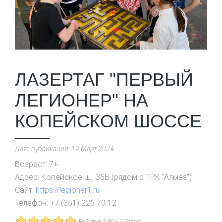
ЛАЗЕРТАГ "ПЕРВЫЙ
ЛЕГИОНЕР" НА
КОПЕЙСКОМ ШОССЕ
Дата публикации:
19 Март 2024
.
Возраст:
7+
Адрес:
Копейское ш., 35Б (рядом с ТРК "Алмаз")
Сайт:
https://legioner1.ru
Телефон:
+7 (351) 225 70 12
Рейтинг 5.00 ( 1 Голос)