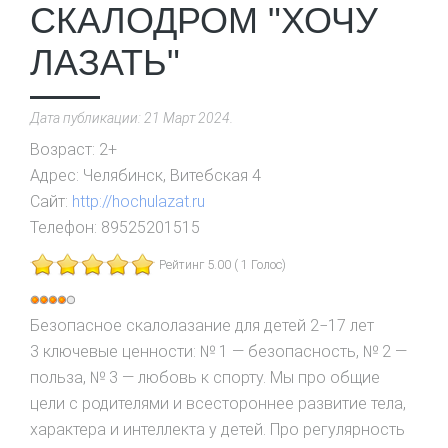
СКАЛОДРОМ "ХОЧУ
ЛАЗАТЬ"
Дата публикации:
21 Март 2024
.
Возраст:
2+
Адрес:
Челябинск, Витебская 4
Сайт:
http://hochulazat.ru
Телефон:
89525201515
Рейтинг 5.00 ( 1 Голос)
Рейтинг:
Безопасное скалолазание для детей 2−17 лет
4
/
5
3 ключевые ценности: № 1 — безопасность, № 2 —
польза, № 3 — любовь к спорту. Мы про общие
цели с родителями и всестороннее развитие тела,
характера и интеллекта у детей. Про регулярность