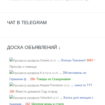
малейшем дуновении ветерка идет приятное охлаждение.
Мне очень понравилось, рекомендую. Отличные
полотенца, мяконькие, хорошо впитывают. Спасибо за
ЧАТ В TELEGRAM
подарочек и что получилось учесть пожелания по цвету!!!
Отличный организатор, всегда поможет с выбором!
ДОСКА ОБЪЯВЛЕНИЙ ↓
→ Илюша Ткаченко!
9097
/
Ольчик
16:37
Просьбы о помощи
→ DM-витамины из
K-a-t-y-a
14:45
Германии ф...
286
/
Товары из Скандинавии
→ новости ТУТ
Мадам Пчелкина
13:41
184
/
Вместе дешевле Сад огород
→ Белье для женщин с
Yukonkol
14:37
пышным...
192
/
Шоурум моды и стиля