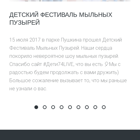
ДЕТСКИЙ ФЕСТИВАЛЬ МЫЛЬНЫХ
ПУЗЫРЕЙ
15 июля 2017 в парке Пушкина прошел Детский
Фестиваль Мыльных Пузырей. Наши сердца
покорило невероятное шоу мыльных пузырей.
Спасибо сайт #Дети74LIVE, что вы есть 🎈Мы с
радостью будем продолжать с вами дружить)
Большое сожаление вызывает то, что мы раньше
не узнали о вас.
Детский Фестиваль Мыльных Пузырей
День рождения сайта
Фестиваль забытых игр
Самый дружный класс
фестиваль #шокоlive
Первые победы
Фестиваль цыплят по
Забег в ползунках
День почталь