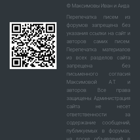
© Максимовы Иван и Аида
Перепечатка писем из
форумов запрещена без
указания ссылки на сайт и
авторов самих писем.
Перепечатка материалов
из всех разделов сайта
запрещена без
письменного согласия
Максимовой А.Т. и
авторов. Все права
защищены. Администрация
сайта не несет
ответственности за
содержание сообщений,
публикуемых в форумах,
на доске объявлений, в