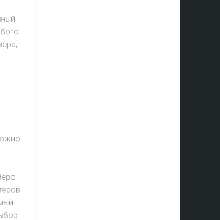
нный
юбого
мара,
можно
Нерф-
стеров
емый
выбор