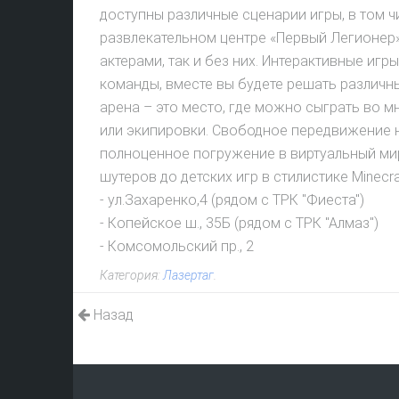
доступны различные сценарии игры, в том 
развлекательном центре «Первый Легионер»
актерами, так и без них. Интерактивные игр
команды, вместе вы будете решать различн
арена – это место, где можно сыграть во 
или экипировки. Свободное передвижение 
полноценное погружение в виртуальный мир
шутеров до детских игр в стилистике Minecra
- ул.Захаренко,4 (рядом с ТРК "Фиеста")
- Копейское ш., 35Б (рядом с ТРК "Алмаз")
- Комсомольский пр., 2
Категория:
Лазертаг
.
Назад