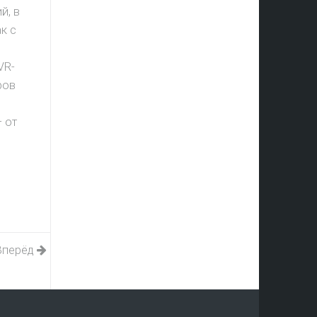
й, в
к с
VR-
ров
 от
Вперёд