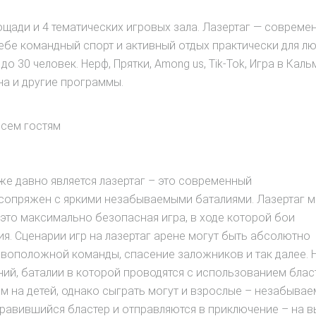
лощади и 4 тематических игровых зала. Лазертаг — совреме
ебе командный спорт и активный отдых практически для л
 30 человек. Нерф, Прятки, Among us, Tik-Tok, Игра в Каль
на и другие программы.
всем гостям
же давно является лазертаг – это современный
 сопряжен с яркими незабываемыми баталиями. Лазертаг 
 это максимально безопасная игра, в ходе которой бои
я. Сценарии игр на лазертаг арене могут быть абсолютно
ивоположной команды, спасение заложников и так далее. 
ний, баталии в которой проводятся с использованием бла
м на детей, однако сыграть могут и взрослые – незабыва
равившийся бластер и отправляются в приключение – на 