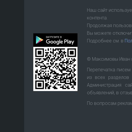
Наш сайт используе
контента.
Продолжая пользова
Вы можете отключит
Подробнее см. в
По
© Максимовы Иван 
Перепечатка писем 
из всех разделов 
Администрация са
объявлений, в отзы
По вопросам рекла