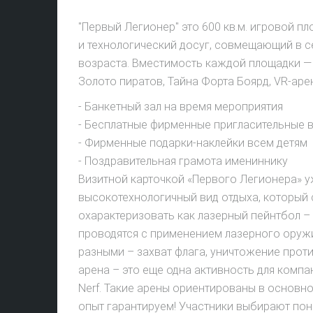
оцените
"Первый Легионер" это 600 кв.м. игровой п
и технологический досуг, совмещающий в с
возраста. Вместимость каждой площадки — до
Золото пиратов, Тайна Форта Боярд, VR-аре
- Банкетный зал на время мероприятия
- Бесплатные фирменные пригласительные 
- Фирменные подарки-наклейки всем детям
- Поздравительная грамота имениннику
Визитной карточкой «Первого Легионера» у
высокотехнологичный вид отдыха, который
охарактеризовать как лазерный пейнтбол –
проводятся с применением лазерного оружи
разными – захват флага, уничтожение прот
арена – это еще одна активность для компа
Nerf. Такие арены ориентированы в основно
опыт гарантируем! Участники выбирают пон