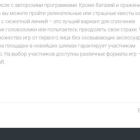
числе с авторскими программами. Кроме баталий и сражени
 вы можете пройти увлекательные или страшные квесты ка
ы с сюжетной линией – это лучший вариант для сплочения
ые головоломки или попытаетесь преодолеть свои страхи. 
множество игр от первого лица без сковывающих аксессуа
на площадке в новейших шлемах гарантирует участникам
. На выбор участников доступны различные форматы игр –
ft.