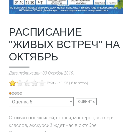
РАСПИСАНИЕ
"ЖИВЫХ ВСТРЕЧ" НА
ОКТЯБРЬ
Дата публикации:
03 Октябрь 2019
.
Рейтинг 1.25 ( 6 голосов)
Рейтинг:
Пожалуйста,
1
/
5
оцените
Столько новых идей, встреч, мастеров, мастер-
классов, экскурсий ждет нас в октябре.