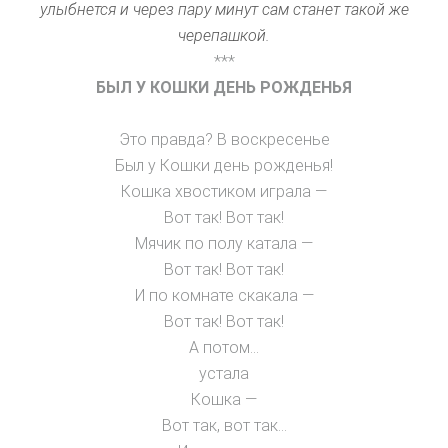
улыбнется и через пару минут сам станет такой же
черепашкой.
***
БЫЛ У КОШКИ ДЕНЬ РОЖДЕНЬЯ
Это правда? В воскресенье
Был у Кошки день рожденья!
Кошка хвостиком играла —
Вот так! Вот так!
Мячик по полу катала —
Вот так! Вот так!
И по комнате скакала —
Вот так! Вот так!
А потом…
устала
Кошка —
Вот так, вот так…