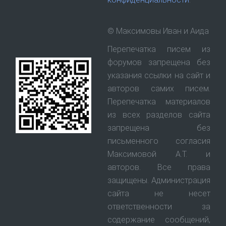
© Максимовы Иван и Аида
Перепечатка писем из
форумов запрещена без
указания ссылки на сайт и
авторов самих писем.
Перепечатка материалов
из всех разделов сайта
запрещена без
письменного согласия
Максимовой А.Т. и
авторов. Все права
защищены. Администрация
сайта не несет
ответственности за
содержание сообщений,