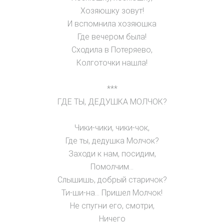
Хозяюшку зовут!
И вспомнила хозяюшка
Где вечером была!
Сходила в Потеряево,
Колготочки нашла!
***
ГДЕ ТЫ, ДЕДУШКА МОЛЧОК?
Чики-чики, чики-чок,
Где ты, дедушка Молчок?
Заходи к нам, посидим,
Помолчим…
Слышишь, добрый старичок?
Ти-ши-на… Пришел Молчок!
Не спугни его, смотри,
Ничего