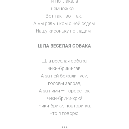
И поплакала
немножко —
Вот так… вот так…
А мы рядышком с ней сядем,
Нашу кисоньку погладим…
ШЛА ВЕСЕЛАЯ СОБАКА
Шла веселая собака,
чики-брики-гав!
А за ней бежали гуси,
головы задрав,
А за ними — поросенок,
чики-брики-хрю!
Чики-брики, повтори-ка,
Что я говорю!
***