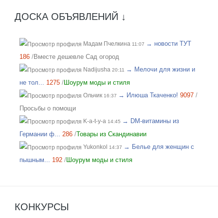
ДОСКА ОБЪЯВЛЕНИЙ ↓
→ новости ТУТ
Мадам Пчелкина
11:07
186
/
Вместе дешевле Сад огород
→ Мелочи для жизни и
Nadijusha
20:11
не тол...
1275
/
Шоурум моды и стиля
→ Илюша Ткаченко!
9097
/
Ольчик
16:37
Просьбы о помощи
→ DM-витамины из
K-a-t-y-a
14:45
Германии ф...
286
/
Товары из Скандинавии
→ Белье для женщин с
Yukonkol
14:37
пышным...
192
/
Шоурум моды и стиля
КОНКУРСЫ