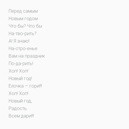
Перед самым
Новым годом
Что бы? Что бы
На-тво-рить?
А! Я знаю!
На-стро-енье
Вам на праздник
По-да-рить!
Хоп! Хоп!
Новый год!
Елочка — гори!!!
Хоп! Хоп!
Новый год,
Радость
Всем дари!!!