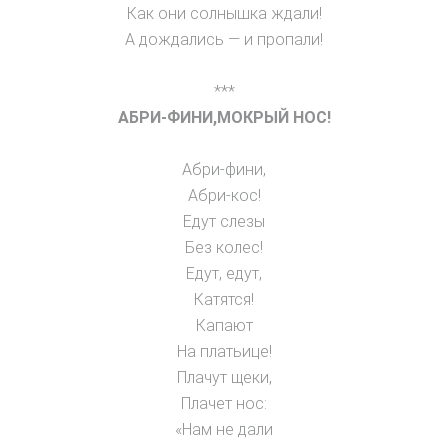
Как они солнышка ждали!
А дождались — и пропали!
***
АБРИ-ФИНИ,МОКРЫЙ НОС!
Абри-фини,
Абри-кос!
Едут слезы
Без колес!
Едут, едут,
Катятся!
Капают
На платьице!
Плачут щеки,
Плачет нос:
«Нам не дали