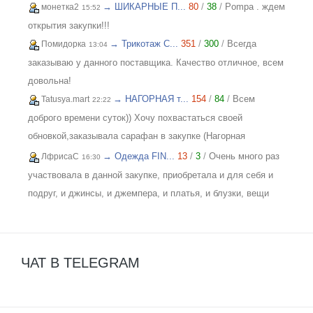
→ ШИКАРНЫЕ П...
80
/
38
/
Pompa . ждем
монетка2
15:52
открытия закупки!!!
→ Трикотаж C...
351
/
300
/
Всегда
Помидорка
13:04
заказываю у данного поставщика. Качество отличное, всем
довольна!
→ НАГОРНАЯ т...
154
/
84
/
Всем
Tatusya.mart
22:22
доброго времени суток)) Хочу похвастаться своей
обновкой,заказывала сарафан в закупке (Нагорная
трикотаж) и осталась в полном восторге от качества))
→ Одежда FIN...
13
/
3
/
Очень много раз
ЛфрисаС
16:30
Соответствие размерности и качество Выше всяких
участвовала в данной закупке, приобретала и для себя и
похвал))
подруг, и джинсы, и джемпера, и платья, и блузки, вещи
качественные, соответствуют размеру и описанию,
организатор умничка всегда оперативно отвечает, с
удовольствием буду участвовать еще!
ЧАТ В TELEGRAM