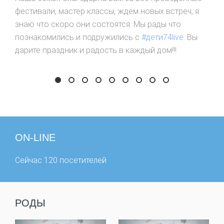
фестивали, мастер классы, ждем новых встреч, я
знаю что скоро они состоятся. Мы рады что
познакомились и подружились с
#дети74live
. Вы
дарите праздник и радость в каждый дом!!!
Фестиваль цыплят по осени считают
День почтальона
День рождения сайта
Детский Фестиваль Мыльных Пу
Фестиваль забытых игр
Забег в ползунках
Первые победы
Самый дружный к
фестиваль #шо
ON-LINE
Сейчас 120 посетителей
РОДЫ