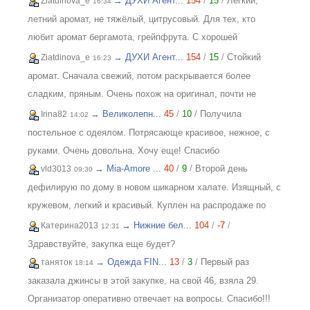
→ ДУХИ Агент...
154
/
15
/
Лёгкий,
Ziatdinova_e
16:34
летний аромат, не тяжёлый, цитрусовый. Для тех, кто
любит аромат бергамота, грейпфрута. С хорошей
стойкостью, на одежде еще долго держится потом.
→ ДУХИ Агент...
154
/
15
/
Стойкий
Ziatdinova_e
16:23
аромат. Сначала свежий, потом раскрывается более
сладким, пряным. Очень похож на оригинал, почти не
отличить.
→ Великолепн...
45
/
10
/
Получила
Irina82
14:02
постельное с одеялом. Потрясающе красивое, нежное, с
руками. Очень довольна. Хочу еще! Спасибо
→ Mia-Amore ...
40
/
9
/
Второй день
vld3013
09:30
дефилирую по дому в новом шикарном халате. Изящный, с
кружевом, легкий и красивый. Куплен на распродаже по
отличной цене. Спасибо организатору за возможность
→ Нижние бел...
104
/
-7
/
Катерина2013
12:31
приобретать красивые вещи по приятным ценам. Желаю
Здравствуйте, закупка еще будет?
закупке процветания и долгожительства
→ Одежда FIN...
13
/
3
/
Первый раз
таняток
18:14
заказала джинсы в этой закупке, на свой 46, взяла 29.
Организатор оперативно отвечает на вопросы. Спасибо!!!