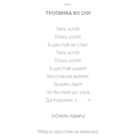
***
ТРОПИНКА КО СНУ
Пять котят
Спать хотят,
А шестой не спит.
Пять котят
Спать хотят,
А шестой шалит!
Хвостиком виляет,
Громко лает!
Он бы лаял до утра,
Да подумал: «…………!»
(«Спать пора!»)
Мирно хвостиком вильнул