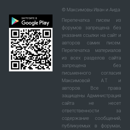
© Максимовы Иван и Аида
Перепечатка писем из
форумов запрещена без
указания ссылки на сайт и
авторов самих писем.
Перепечатка материалов
из всех разделов сайта
запрещена без
письменного согласия
Максимовой А.Т. и
авторов. Все права
защищены. Администрация
сайта не несет
ответственности за
содержание сообщений,
публикуемых в форумах,