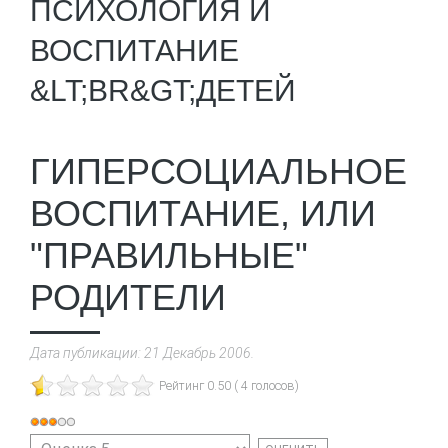
ПСИХОЛОГИЯ И
ВОСПИТАНИЕ
&LT;BR&GT;ДЕТЕЙ
ГИПЕРСОЦИАЛЬНОЕ
ВОСПИТАНИЕ, ИЛИ
"ПРАВИЛЬНЫЕ"
РОДИТЕЛИ
Дата публикации:
21 Декабрь 2006
.
Рейтинг 0.50 ( 4 голосов)
Рейтинг:
Пожалуйста,
3
/
5