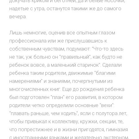
докучать криком и беготней, да и белые носочки,
надетые с утра, останутся такими же до самого
вечера.
Лишь немногие, оценив все опытным глазом
профессионала или же прислушавшись к
собственным чувствам, подумают: "Что-то здесь
не так, уж больно он "правильный", как будто не
ребенок вовсе, а маленький старичок". Сделали
ребенка таким родители, движимые "благими
намерениями" и знаниями, почерпнутыми из
многочисленных книг. Еще до рождения ребенка
был подготовлен "план" его развития, в котором
родители четко определили основные "вехи":
"плавать раньше, чем ходить", ясли с полутора лет,
чтобы привыкал к коллективу, кружки, секции, те,
что попрестижнее и в жизни пригодятся, гимназия
с иностранными языками и желательно экстерном,