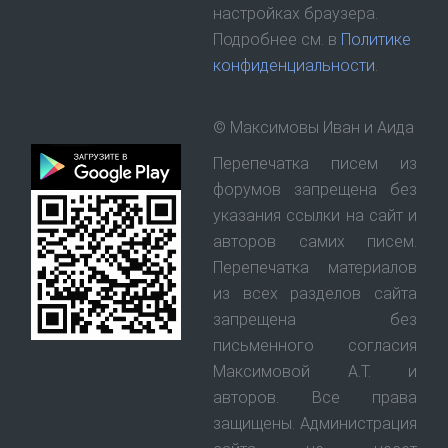
настройках браузера.
Подробнее см. в
Политике
конфиденциальности
.
© Максимовы Иван и Аида
Перепечатка писем из
форумов запрещена без
указания ссылки на сайт и
авторов самих писем.
Перепечатка материалов
из всех разделов сайта
запрещена без
письменного согласия
Максимовой А.Т. и
авторов. Все права
защищены. Администрация