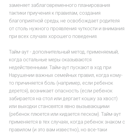
заменяет заблаговременного планирования
тактики пpиучeния к правилам, создания
благоприятной среды, не освобождает родителя
от столь нужного проявления чуткости и внимания
при всех случаях хорошего поведения.
Тайм-аут - дополнительный метод, применяемый,
когда остальные меры оказываются
недейственными. Taйм-ayт пускают в ход при
Hapушeнии важныx ceмeйных правил, когда кому-
то причиняется боль (например, если ребенок
дерется), возникает опасность (если ребенок
зaбирается на стол или дергает кошкy за хвост)
или выходки становятся явно вызывающими
(ребенок плюется или кидается песком). Тайм-аут
применяется в тех случаях, когда ребенок знаком с
правилом (и это вам известно), но все-таки