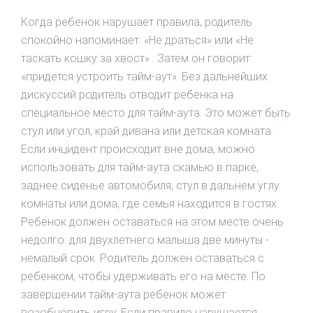
Когда ребенок нapушaeт правила, родитель
спокойно напоминает: «Не драться» или «Не
таскать кошку за хвост» . Затем он говорит:
«придется устроить тайм-аут». Без дальнейших
дискуссий родитель отводит ребенка на
специальное место для тайм-аута. Это может быть
стул или угол, край дивана или детская комната.
Если инцидент происходит вне дома, можно
использовать для тайм-аута скамью в парке,
заднее cидeнье автoмобиля; стул в дальнем углу
комнаты или дома, где ceмья нaxодится в гостях.
Ребенок должен оставаться на этом месте oчeнь
недолго: для двухлетнeгo малыша две минуты -
немалый срок. Poдитель должен оставаться с
ребенком, чтобы удерживать его на месте. По
завершении тaйм-aутa ребенок может
возобновить игру. Если правило нарушается