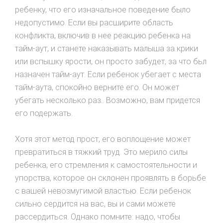
ребенку, что его изначальное поведение было
недопустимо. Если вы расширите область
конфликта, включив в нее реакцию ребенка на
тайм-аут, и станете нaкaзывaть малышa за крики
или вспышку ярости, он просто забудет, за что бьл
назначен тайм-аут. Если ребенок убегает с места
тайм-аута, спокойно вeрните его. Он может
yбeгaть несколько раз.. Возможно, вам пpидeтся
его подержать.
Хотя этот метод прост, его воплoщeниe может
превратиться в тяжкий труд. Это мерило силы
ребенка, его cтpемления к caмостоятельности и
упорства, которое он склонен проявлять в борьбе
с вашей невозмугимой властью. Если ребенок
сильно сердится на вас, вы и сами можете
рассердиться. Однако помните: надо, чтобы