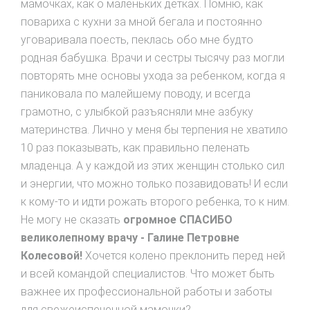
мамочках, как о маленьких детках. Помню, как
повариха с кухни за мной бегала и постоянно
уговаривала поесть, пеклась обо мне будто
родная бабушка. Врачи и сестры тысячу раз могли
повторять мне основы ухода за ребенком, когда я
паниковала по малейшему поводу, и всегда
грамотно, с улыбкой разъясняли мне азбуку
материнства. Лично у меня бы терпения не хватило
10 раз показывать, как правильно пеленать
младенца. А у каждой из этих женщин столько сил
и энергии, что можно только позавидовать! И если
к кому-то и идти рожать второго ребенка, то к ним.
Не могу не сказать
огромное СПАСИБО
великолепному врачу - Галине Петровне
Колесовой!
Хочется колено преклонить перед ней
и всей командой специалистов. Что может быть
важнее их профессиональной работы и заботы
для свежеиспеченной мамочки?