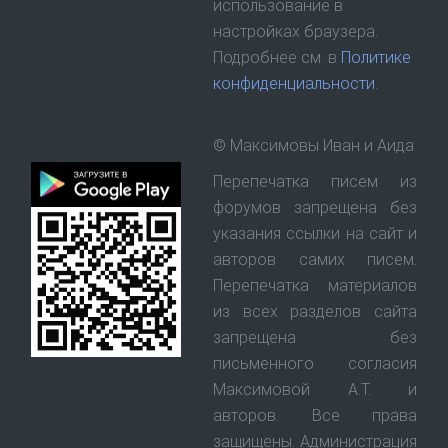
использование в
настройках браузера.
Подробнее см. в
Политике
конфиденциальности
.
© Максимовы Иван и Аида
Перепечатка писем из
форумов запрещена без
указания ссылки на сайт и
авторов самих писем.
Перепечатка материалов
из всех разделов сайта
запрещена без
письменного согласия
Максимовой А.Т. и
авторов. Все права
защищены. Администрация