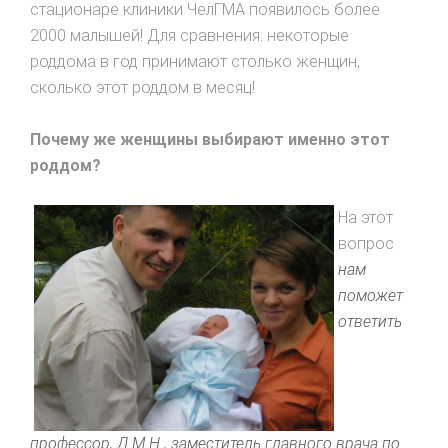
стационаре клиники ЧелГМА появилось более
2000 малышей! Для сравнения: некоторые
роддома в год принимают столько женщин,
сколько этот роддом в месяц!
Почему же женщины выбирают именно этот
роддом?
На этот
вопрос
нам
поможет
ответить
профессор, Д.М.Н., заместитель главного врача по