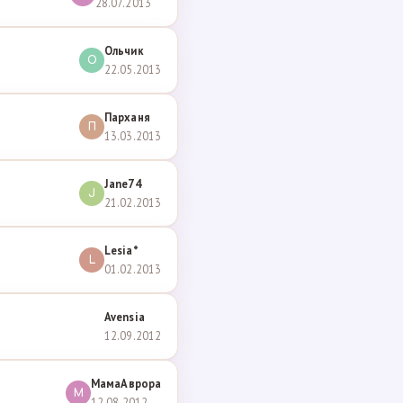
28.07.2013
Ольчик
О
22.05.2013
Парханя
П
13.03.2013
Jane74
J
21.02.2013
Lesia*
L
01.02.2013
Avensia
12.09.2012
МамаАврора
М
12.08.2012