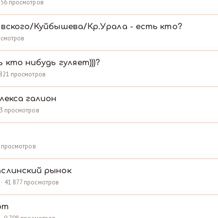
 156 просмотров
овского/Куйбышева/Кр.Урала - есть кто?
росмотров
 кто нибудь гуляет)))?
9 821 просмотров
лекса галион
683 просмотров
69 просмотров
слинский рынок
 · 41 877 просмотров
от