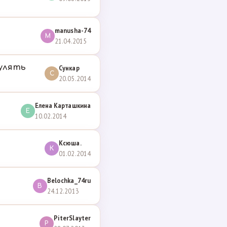
manusha-74
M
21.04.2015
гулять
Сункар
С
20.05.2014
Елена Карташкина
Е
10.02.2014
Ксюша.
К
01.02.2014
Belochka_74ru
B
24.12.2013
PiterSlayter
P