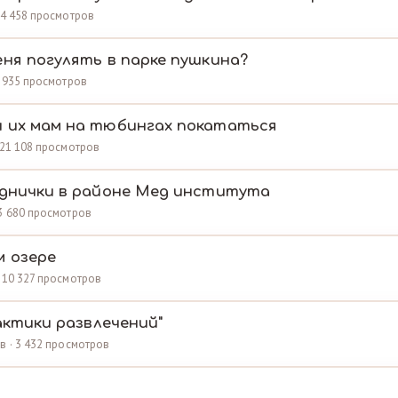
· 4 458 просмотров
еня погулять в парке пушкина?
3 935 просмотров
 их мам на тюбингах покататься
· 21 108 просмотров
уднички в районе Мед института
 3 680 просмотров
м озере
· 10 327 просмотров
лактики развлечений"
в · 3 432 просмотров