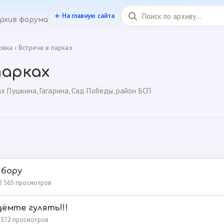
← На главную сайта
рхив форума
овка
›
Встречи в парках
парках
х Пушкина, Гагарина, Сад Победы, район БСП
 бору
12 565 просмотров
ёмте гулять!!!
7 372 просмотров