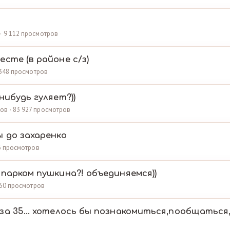
 · 9 112 просмотров
сте (в районе с/з)
0 348 просмотров
нибудь гуляет?))
ов · 83 927 просмотров
ы до захаренко
35 просмотров
парком пушкина?! объединяемся))
 350 просмотров
за 35... хотелось бы познакомиться,пообщаться