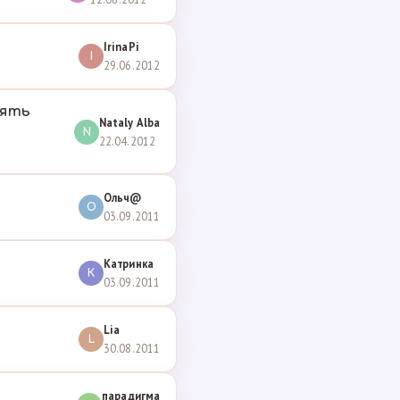
IrinaPi
I
29.06.2012
лять
Nataly Alba
N
22.04.2012
Ольч@
О
03.09.2011
Катринка
К
03.09.2011
Lia
L
30.08.2011
парадигма