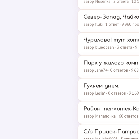
автор Nusenka · 2 ответа · 10
Север-Запад, Чайк
автор fluki · 1 ответ · 9 960 п
Чурилово! тут хоть
автор blueocean · 3 ответа · 
Парк у жилого комп
автор Jane74 · 0 ответов · 9 
Гуляем днем.
автор Lesia* · 0 ответов · 9 1
Район теплотех-Ка
автор Мапапочка · 60 ответов
С/з Прииск-Патри