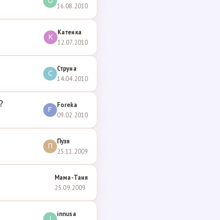
О
16.08.2010
Катенка
К
12.07.2010
Струна
С
14.04.2010
?
Foreka
F
09.02.2010
Пузя
П
25.11.2009
Мама-Таня
25.09.2009
innusa
I