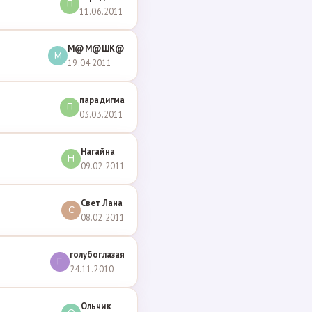
П
11.06.2011
М@М@ШК@
М
19.04.2011
парадигма
П
03.03.2011
Нагайна
Н
09.02.2011
Свет Лана
С
08.02.2011
голубоглазая
Г
24.11.2010
Ольчик