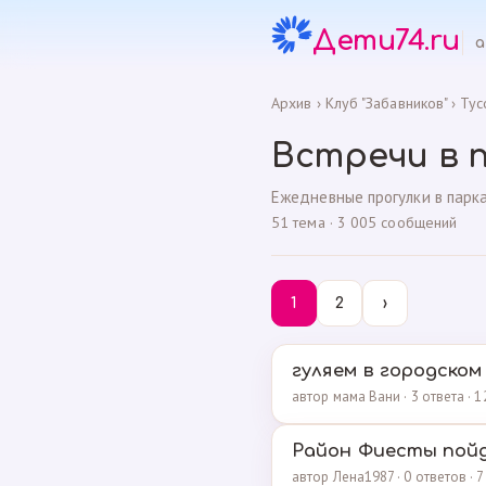
Дети74.ru
а
Архив
›
Клуб "Забавников"
›
Тус
Встречи в 
Ежедневные прогулки в парка
51 тема · 3 005 сообщений
1
2
›
гуляем в городском
автор мама Вани · 3 ответа · 
Район Фиесты пойд
автор Лена1987 · 0 ответов · 