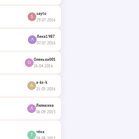
sayto
S
29.07.2016
Лена1987
Л
07.07.2016
Оленька001
О
26.04.2016
a-ks-k
A
21.03.2016
Лилианна
Л
06.09.2015
,
тёха
Т
09.08.2015