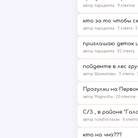
автор парадигма · 9 ответов 
кто за то чтобы с
автор парадигма · 3 ответа · 
приглашаю деток и
автор парадигма · 82 ответа 
пойдемте в лес гр
автор Шахматовы · 3 ответа ·
Прогулки на Перво
автор Magnosha · 20 ответов 
С/З , в районе "Га
автор голубоглазая · 0 ответо
кто на чмз???