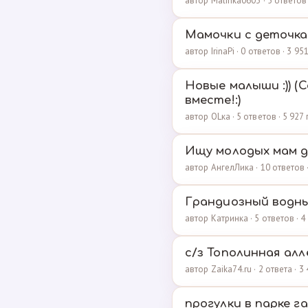
автор Malinka0603 · 5 ответов
Мамочки с деточка
автор IrinaPi · 0 ответов · 3 
Новые малыши :)) (
вместе!:)
автор ОLка · 5 ответов · 5 92
Ищу молодых мам д
автор АнгелЛика · 10 ответов 
Грандиозный водны
автор Катринка · 5 ответов · 
с/з Тополинная алл
автор Zaika74.ru · 2 ответа · 
прогулки в парке 